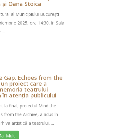
 și Oana Stoica
ural al Municipiului București
oiembrie 2025, ora 14:30, în Sala
...
e Gap. Echoes from the
 un proiect care a
memoria teatrului
în atenția publicului
t la final, proiectul Mind the
s from the Archive, a adus în
hiva artistică a teatrului, ...
Mai Mult