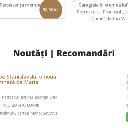
Persistenţa memoriei
„Caragiale în vremea lui
50,00
lei
Petrescu – „Procesul „t
Camil” de Ion Var
Noutăți | Recomandări
e Stanislavski, o nouă
emnată de Maria
l Petrescu” anunță apariția unui
I REGIZORI AI LUMII:
islavski, cartea Mariei Șevțova