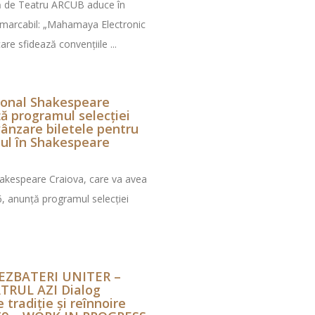
lă de Teatru ARCUB aduce în
remarcabil: „Mahamaya Electronic
re sfidează convențiile ...
țional Shakespeare
ă programul selecției
 vânzare biletele pentru
sul în Shakespeare
Shakespeare Craiova, care va avea
6, anunță programul selecției
EZBATERI UNITER –
TRUL AZI Dialog
 tradiție și reînnoire