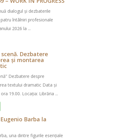
9 – WORK IN PROGRESS
nuă dialogul și dezbaterile
 patru întâlniri profesionale
nului 2026 la ...
a scenă. Dezbatere
erea și montarea
tic
enă” Dezbatere despre
ea textului dramatic Data și
 ora 19.00. Locația: Librăria ...
Eugenio Barba la
ba, una dintre figurile esențiale