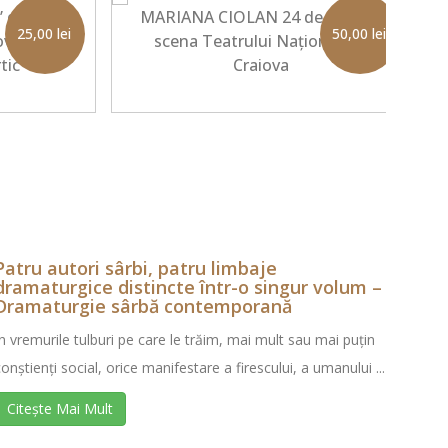
” de Camil
MARIANA CIOLAN 24 de acte pe
25,00
lei
50,00
lei
ovarășului
scena Teatrului Național din
tic
Craiova
Patru autori sârbi, patru limbaje
dramaturgice distincte într-o singur volum –
Dramaturgie sârbă contemporană
În vremurile tulburi pe care le trăim, mai mult sau mai puțin
conștienți social, orice manifestare a firescului, a umanului ...
Citește Mai Mult