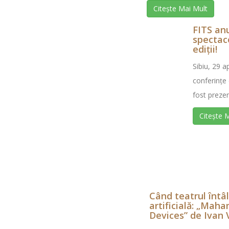
Citește Mai Mult
FITS an
spectaco
ediții!
Sibiu, 29 ap
conferințe 
fost prezen
Citește 
Când teatrul întâ
artificială: „Mah
Devices” de Ivan 