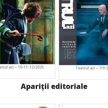
trul azi – 10-11-12/2025
Teatrul azi – 7/9 
Apariții editoriale