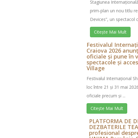
Stagiunea Internaționa
prim-plan un nou titlu 
Devices”, un spectacol ca
Citește Mai Mult
Festivalul Interna
Craiova 2026 anunț
oficiale și pune în
spectacole și acce
Village
Festivalul Internațional 
loc între 21 și 31 mai 202
oficiale precum și ...
Citește Mai Mult
PLATFORMA DE D
DEZBATERILE TEA
profesional despre