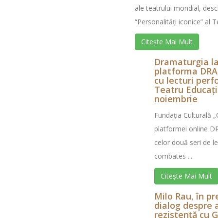
ale teatrului mondial, des
“Personalități iconice” al Te
Citește Mai Mult
Dramaturgia la
platforma DR
cu lecturi perf
Teatru Educați
noiembrie
Fundația Culturală 
platformei online 
celor două seri de l
combates ...
Citește Mai Mult
Milo Rau, în p
dialog despre a
rezistență cu 