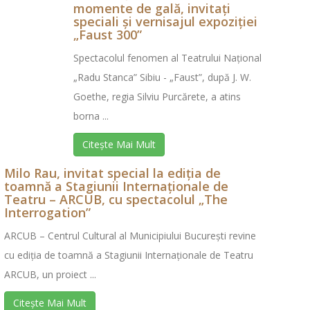
momente de gală, invitaţi
speciali şi vernisajul expoziţiei
„Faust 300”
Spectacolul fenomen al Teatrului Național
„Radu Stanca” Sibiu - „Faust”, după J. W.
Goethe, regia Silviu Purcărete, a atins
borna ...
Citește Mai Mult
Milo Rau, invitat special la ediția de
toamnă a Stagiunii Internaționale de
Teatru – ARCUB, cu spectacolul „The
Interrogation”
ARCUB – Centrul Cultural al Municipiului București revine
cu ediția de toamnă a Stagiunii Internaționale de Teatru
ARCUB, un proiect ...
Citește Mai Mult