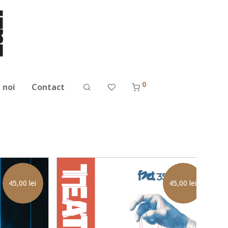
0
 noi
Contact
45,00
lei
45,00
lei