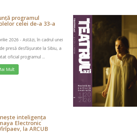
unță programul
lelor celei de-a 33-a
rilie 2026 - Astăzi, în cadrul unei
de presă desfășurate la Sibiu, a
tat oficial programul ...
Mai Mult
lnește inteligența
amaya Electronic
Vîrîpaev, la ARCUB