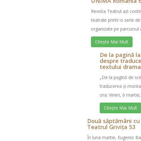
UNIMA România 6
Revista Teatrul azi conti
teatrale printr-o serie de
organizate pe parcursul a
Citește Mai Mult
De la pagină l
despre traduc
textului drama
„De la pagină de sc
traducerea și montar
ora: Vineri, 6 martie,
Citește Mai Mult
Două săptămâni cu 
Teatrul Grivița 53
În luna martie, Eugenio Bar