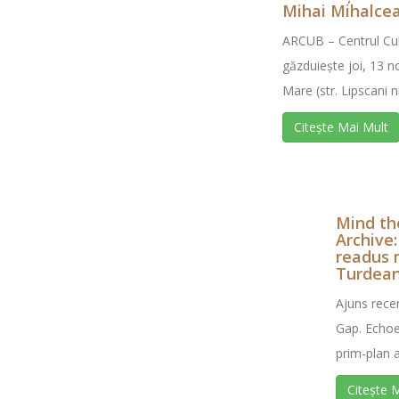
Mihai Mihalcea
ARCUB – Centrul Cult
găzduiește joi, 13 n
Mare (str. Lipscani nr 
Citește Mai Mult
Mind th
Archive:
readus 
Turdean 
Ajuns recen
Gap. Echoe
prim-plan ar
Citește 