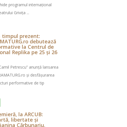
chide programul internațional
atrului Grivița ...
 timpul prezent:
AMATURG.ro debutează
ormative la Centrul de
onal Replika pe 25 și 26
„Camil Petrescu” anunță lansarea
DRAMATURG.ro și desfășurarea
ecturi performative de tip
remieră, la ARCUB:
rtă, libertate și
Gianina Cărbunariu,