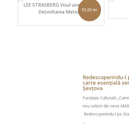
LEE STRASBERG Visul unei pasiuni.
0
lei
55,00
lei
Dezvoltarea Metodei
Redescoperindu-l p
carte esențială s
Șevțova
Fundația Culturală „Cami
nou volum din seria MAR
Redescoperindu-l pe Stan
...