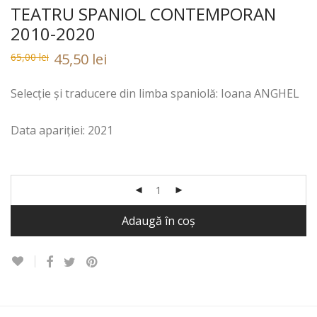
TEATRU SPANIOL CONTEMPORAN
2010-2020
Prețul
Prețul
45,50
lei
65,00
lei
inițial
curent
a
este:
fost:
65,00 lei.
Selecție și traducere din limba spaniolă: Ioana ANGHEL
65,00 lei.
Data apariției: 2021
Adaugă în coș