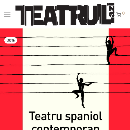
0
30%