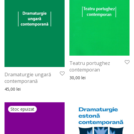
Teatru portughez
contemporan
Dramaturgie ungară
30,00
lei
contemporană
45,00
lei