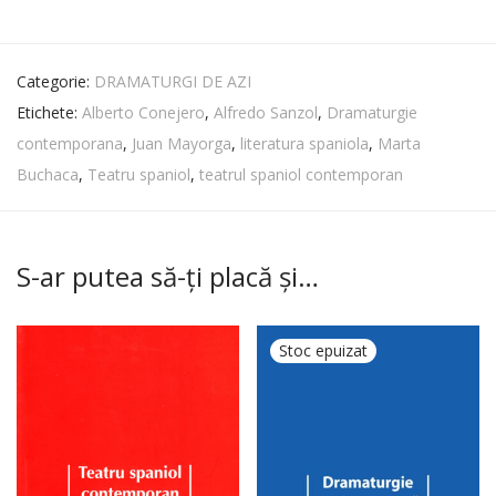
Categorie:
DRAMATURGI DE AZI
Etichete:
Alberto Conejero
,
Alfredo Sanzol
,
Dramaturgie
contemporana
,
Juan Mayorga
,
literatura spaniola
,
Marta
Buchaca
,
Teatru spaniol
,
teatrul spaniol contemporan
S-ar putea să-ți placă și…