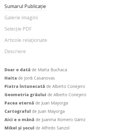
Sumarul Publicație
Galerie imagini
Selecție PDF
Articole relaționate
Descriere
Doar o dată
de Marta Buchaca
Haita
de Jordi Casanovas
Piatra întunecată
de Alberto Conejero
Geometria grâului
de Alberto Conejero
Pacea eternă
de Juan Mayorga
Cartograful
de Juan Mayorga
Aici e o mână
de Juanma Romero Gárriz
Mikel și șocul
de Alfredo Sanzol