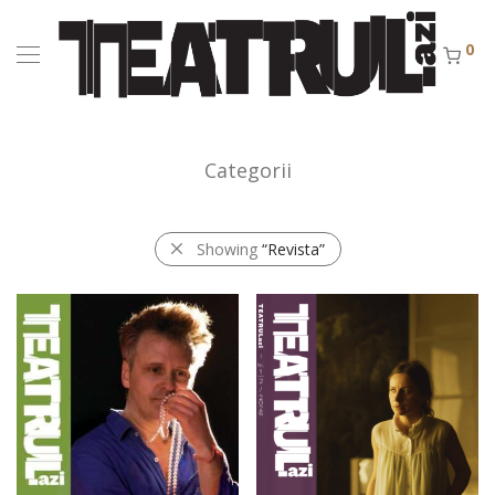
0
Categorii
Showing
“Revista”