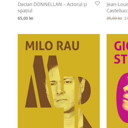
Declan DONNELLAN – Actorul și
Jean-Loui
spațiul
Castellucc
Prețul iniția
Pre
65,00
lei
35,00
lei
2