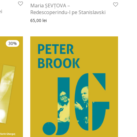
Maria ȘEVȚOVA –
i
Redescoperindu-l pe Stanislavski
65,00
lei
30%