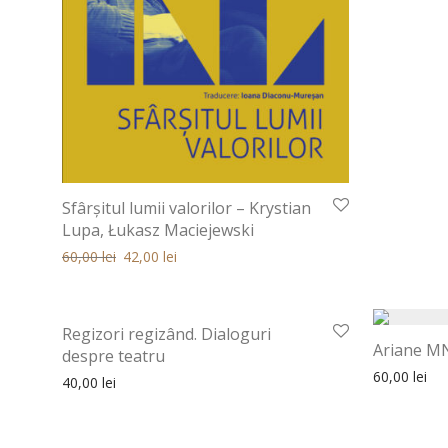
Sfârșitul lumii valorilor – Krystian
Lupa, Łukasz Maciejewski
Prețul inițial a fost: 60,00 lei.
Prețul curent este: 60,00 lei.
60,00
lei
42,00
lei
Regizori regizând. Dialoguri
Ariane M
despre teatru
60,00
lei
40,00
lei