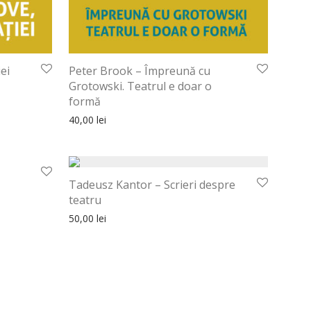
ei
Peter Brook – Împreună cu
Grotowski. Teatrul e doar o
lei.
formă
40,00
lei
30%
Tadeusz Kantor – Scrieri despre
teatru
lei.
50,00
lei