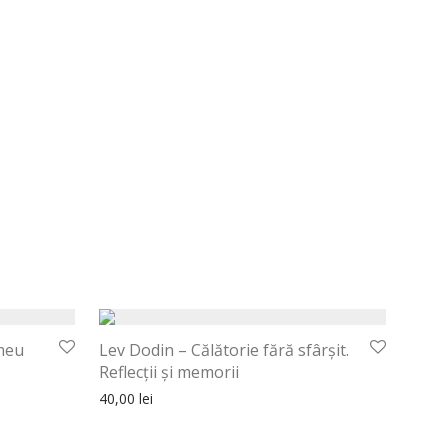
meu
Lev Dodin – Călătorie fără sfârşit.
Reflecţii şi memorii
40,00
lei