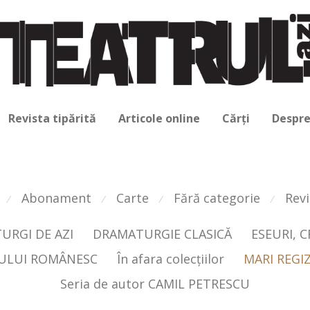
Revista tipărită
Articole online
Cărți
Despre
Abonament
Carte
Fără categorie
Revi
⁄
⁄
⁄
⁄
URGI DE AZI
DRAMATURGIE CLASICĂ
ESEURI, 
RULUI ROMÂNESC
În afara colecţiilor
MARI REGIZ
Seria de autor CAMIL PETRESCU