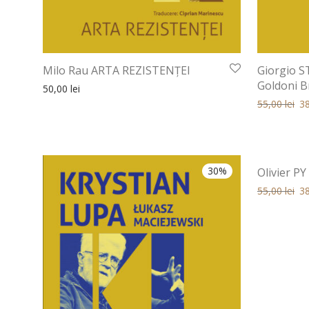
Milo Rau ARTA REZISTENȚEI
Giorgio 
Goldoni B
50,00
lei
Prețul iniția
Pre
55,00
lei
3
30%
Olivier PY
Prețul iniția
Pre
55,00
lei
3