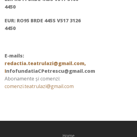
4450
EUR: RO95 BRDE 445S V517 3126
4450
E-mails:
redactia.teatrulazi@gmail.com,
I
nfofundatiaCPetrescu@gmail.com
Abonamente şi comenzi:
comenzi.teatrulazi@gmail.com
Home