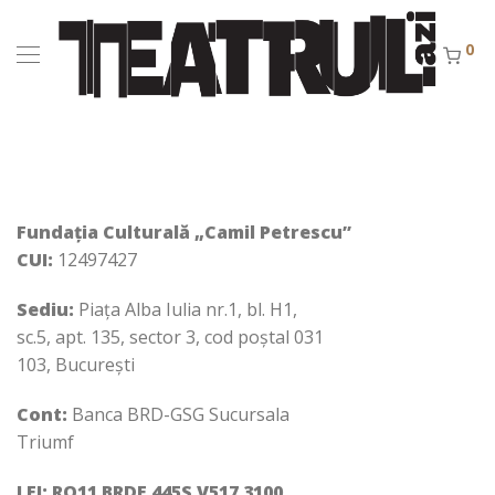
0
Fundația Culturală „Camil Petrescu”
CUI:
12497427
Sediu:
Piaţa Alba Iulia nr.1, bl. H1,
sc.5, apt. 135, sector 3, cod poștal 031
103, Bucureşti
Cont:
Banca BRD-GSG Sucursala
Triumf
LEI:
RO11 BRDE 445S V517 3100