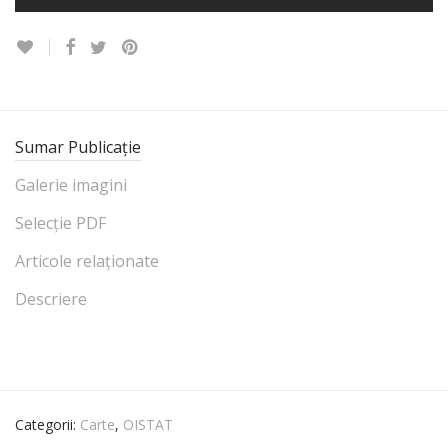
Sumar Publicație
Galerie imagini
Selecție PDF
Articole relaționate
Descriere
Categorii:
Carte
,
OISTAT