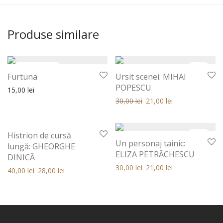
Produse similare
30%
Furtuna
Ursit scenei: MIHAI
POPESCU
15,00
lei
Prețul inițial a fost: 30,00 lei.
Prețul curent este: 30,00 
30,00
lei
21,00
lei
30%
30%
Histrion de cursă
Un personaj tainic:
lungă: GHEORGHE
ELIZA PETRĂCHESCU
DINICĂ
Prețul inițial a fost: 30,00 lei.
Prețul curent este: 30,00 
30,00
lei
21,00
lei
Prețul inițial a fost: 40,00 lei.
Prețul curent este: 40,00 lei.
40,00
lei
28,00
lei