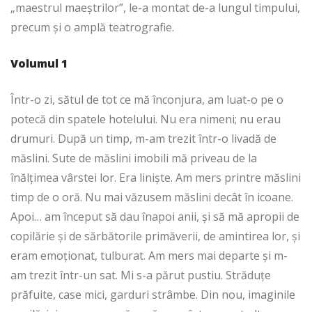
„maestrul maeștrilor”, le-a montat de-a lungul timpului,
precum și o amplă teatrografie.
Volumul 1
Într-o zi, sătul de tot ce mă înconjura, am luat-o pe o
potecă din spatele hotelului. Nu era nimeni; nu erau
drumuri. După un timp, m-am trezit într-o livadă de
măslini. Sute de măslini imobili mă priveau de la
înălțimea vârstei lor. Era liniște. Am mers printre măslini
timp de o oră. Nu mai văzusem măslini decât în icoane.
Apoi… am început să dau înapoi anii, și să mă apropii de
copilărie și de sărbătorile primăverii, de amintirea lor, și
eram emoționat, tulburat. Am mers mai departe și m-
am trezit într-un sat. Mi s-a părut pustiu. Străduțe
prăfuite, case mici, garduri strâmbe. Din nou, imaginile