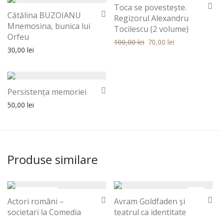
30%
Toca se povestește.
Cătălina BUZOIANU
Regizorul Alexandru
Mnemosina, bunica lui
Tocilescu (2 volume)
Orfeu
Prețul inițial a fost: 100,00 lei.
Prețul curent este: 100,0
100,00
lei
70,00
lei
30,00
lei
Persistenţa memoriei
50,00
lei
Produse similare
30%
Actori români –
Avram Goldfaden și
societari la Comedia
teatrul ca identitate