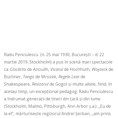
Radu Penciulescu (n. 25 mai 1930, București – d. 22
martie 2019, Stockholm) a pus în scenă mari spectacole
ca:
Ciocârlia
de Anouilh,
Vicarul
de Hochhuth,
Woyzeck
de
Büchner,
Tango
de Mrożek,
Regele Lear
de
Shakespeare,
Revizorul
de Gogol și multe altele, fiind, în
același timp, un excepțional pedagog. Radu Penciulescu
a îndrumat generații de tineri din țară și din lume
(Stockholm, Malmö, Pittsburgh, Ann Arbor ș.a.): „Eu de
la el”, mărturisește regizorul Andrei Șerban, „am prins