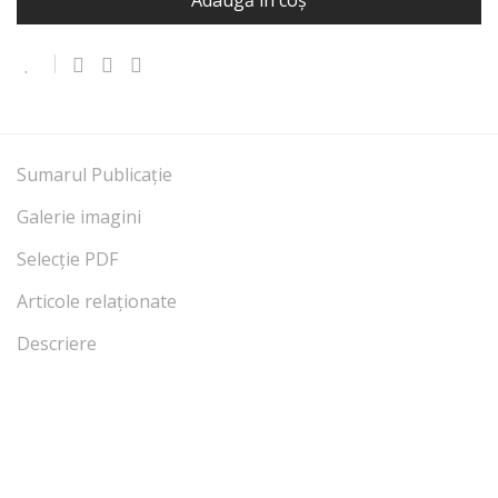
Adaugă în coș
Sumarul Publicație
Galerie imagini
Selecție PDF
Articole relaționate
Descriere