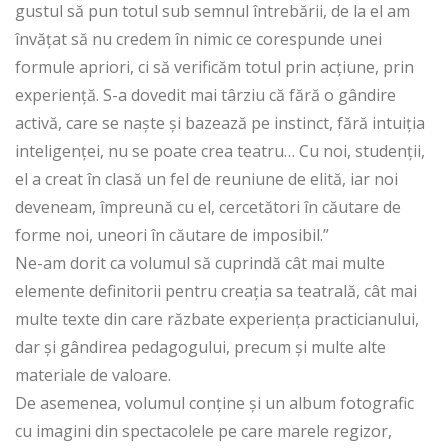
gustul să pun totul sub semnul întrebării, de la el am
învățat să nu credem în nimic ce corespunde unei
formule apriori, ci să verificăm totul prin acțiune, prin
experiență. S-a dovedit mai târziu că fără o gândire
activă, care se naște și bazează pe instinct, fără intuiția
inteligenței, nu se poate crea teatru… Cu noi, studenții,
el a creat în clasă un fel de reuniune de elită, iar noi
deveneam, împreună cu el, cercetători în căutare de
forme noi, uneori în căutare de imposibil.”
Ne-am dorit ca volumul să cuprindă cât mai multe
elemente definitorii pentru creația sa teatrală, cât mai
multe texte din care răzbate experiența practicianului,
dar și gândirea pedagogului, precum și multe alte
materiale de valoare.
De asemenea, volumul conține și un album fotografic
cu imagini din spectacolele pe care marele regizor,