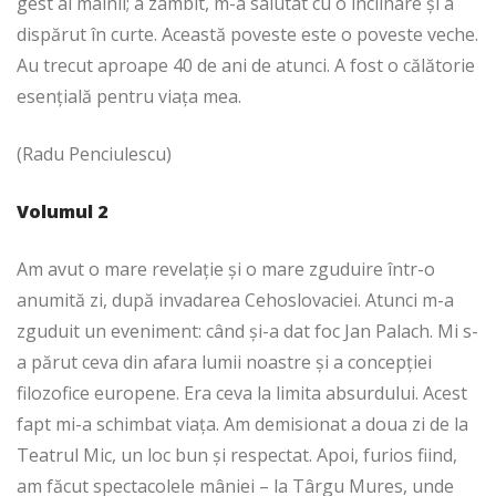
gest al mâinii; a zâmbit, m-a salutat cu o înclinare și a
dispărut în curte. Această poveste este o poveste veche.
Au trecut aproape 40 de ani de atunci. A fost o călătorie
esențială pentru viața mea.
(Radu Penciulescu)
Volumul 2
Am avut o mare revelație și o mare zguduire într-o
anumită zi, după invadarea Cehoslovaciei. Atunci m-a
zguduit un eveniment: când și-a dat foc Jan Palach. Mi s-
a părut ceva din afara lumii noastre și a concepției
filozofice europene. Era ceva la limita absurdului. Acest
fapt mi-a schimbat viața. Am demisionat a doua zi de la
Teatrul Mic, un loc bun și respectat. Apoi, furios fiind,
am făcut spectacolele mâniei – la Târgu Mures, unde