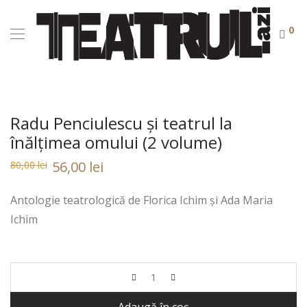
0
Radu Penciulescu și teatrul la
înălțimea omului (2 volume)
Prețul
Prețul
56,00
lei
80,00
lei
inițial
curent
a
este:
fost:
80,00 lei.
Antologie teatrologică de Florica Ichim și Ada Maria
80,00 lei.
Ichim