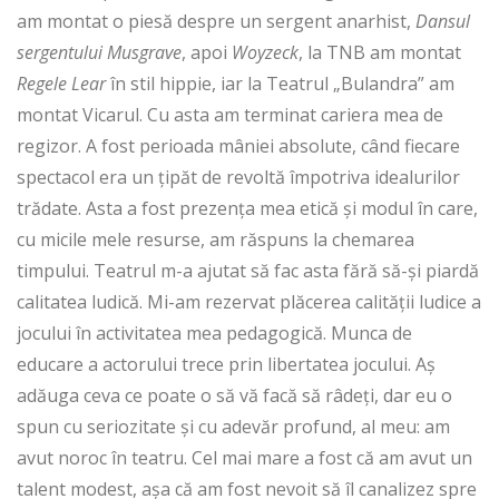
am montat o piesă despre un sergent anarhist,
Dansul
sergentului Musgrave
, apoi
Woyzeck
, la TNB am montat
Regele Lear
în stil hippie, iar la Teatrul „Bulandra” am
montat Vicarul. Cu asta am terminat cariera mea de
regizor. A fost perioada mâniei absolute, când fiecare
spectacol era un țipăt de revoltă împotriva idealurilor
trădate. Asta a fost prezența mea etică și modul în care,
cu micile mele resurse, am răspuns la chemarea
timpului. Teatrul m-a ajutat să fac asta fără să-și piardă
calitatea ludică. Mi-am rezervat plăcerea calității ludice a
jocului în activitatea mea pedagogică. Munca de
educare a actorului trece prin libertatea jocului. Aș
adăuga ceva ce poate o să vă facă să râdeți, dar eu o
spun cu seriozitate și cu adevăr profund, al meu: am
avut noroc în teatru. Cel mai mare a fost că am avut un
talent modest, așa că am fost nevoit să îl canalizez spre