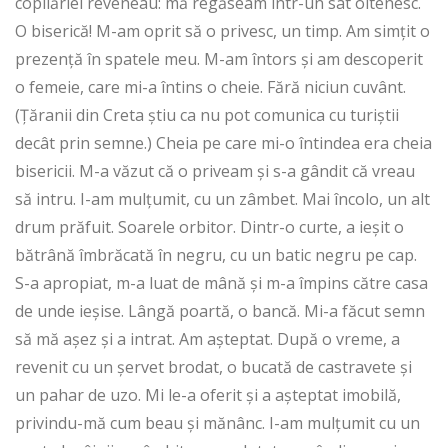
copilăriei reveneau: mă regăseam într-un sat oltenesc.
O biserică! M-am oprit să o privesc, un timp. Am simțit o
prezență în spatele meu. M-am întors și am descoperit
o femeie, care mi-a întins o cheie. Fără niciun cuvânt.
(Țăranii din Creta știu ca nu pot comunica cu turiștii
decât prin semne.) Cheia pe care mi-o întindea era cheia
bisericii. M-a văzut că o priveam și s-a gândit că vreau
să intru. I-am mulțumit, cu un zâmbet. Mai încolo, un alt
drum prăfuit. Soarele orbitor. Dintr-o curte, a ieșit o
bătrână îmbrăcată în negru, cu un batic negru pe cap.
S-a apropiat, m-a luat de mână și m-a împins către casa
de unde ieșise. Lângă poartă, o bancă. Mi-a făcut semn
să mă așez și a intrat. Am așteptat. După o vreme, a
revenit cu un șervet brodat, o bucată de castravete și
un pahar de uzo. Mi le-a oferit și a așteptat imobilă,
privindu-mă cum beau și mănânc. I-am mulțumit cu un