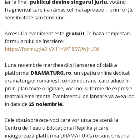
iar la final,
publicul devine singurul juriu
, votând
fragmentul care i-a rămas cel mai aproape – prin forță,
sensibilitate sau tensiune.
Accesul la eveniment este
gratuit
, în baza completării
formularului de înscriere:
https://forms.gle/LVX11hWT8SWWJrU36
Luna noiembrie marchează și lansarea oficială a
platformei
DRAMATURG.ro
, un spațiu online dedicat
dramaturgiei românești contemporane, care aduce în
prim-plan texte originale, voci noi și forme de expresie
teatrală emergente. Evenimentul de lansare va avea loc
în data de
25 noiembrie.
Cele douăsprezece voci care vor urca pe scenă la
Centru de Teatru Educațional Replika și care
inaugurează platforma DRAMATURG.ro sunt Cristina