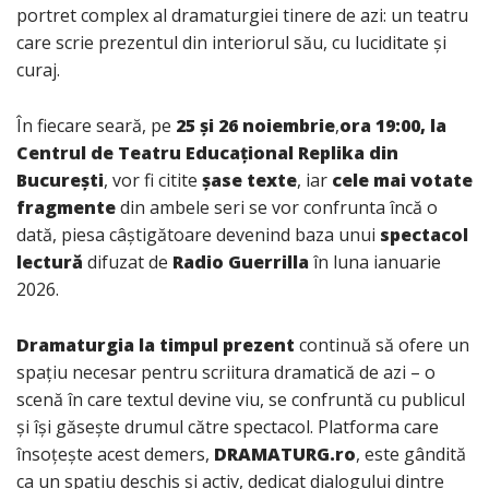
portret complex al dramaturgiei tinere de azi: un teatru
care scrie prezentul din interiorul său, cu luciditate și
curaj.
În fiecare seară, pe
25 și 26 noiembrie
,
ora 19:00, la
Centrul de Teatru Educațional Replika din
București
, vor fi citite
șase texte
, iar
cele mai votate
fragmente
din ambele seri se vor confrunta încă o
dată, piesa câștigătoare devenind baza unui
spectacol
lectură
difuzat de
Radio Guerrilla
în luna ianuarie
2026.
Dramaturgia la timpul prezent
continuă să ofere un
spațiu necesar pentru scriitura dramatică de azi – o
scenă în care textul devine viu, se confruntă cu publicul
și își găsește drumul către spectacol. Platforma care
însoțește acest demers,
DRAMATURG.ro
, este gândită
ca un spațiu deschis și activ, dedicat dialogului dintre