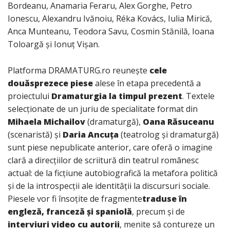
Bordeanu, Anamaria Feraru, Alex Gorghe, Petro
Ionescu, Alexandru Ivănoiu, Réka Kovács, Iulia Mirică,
Anca Munteanu, Teodora Savu, Cosmin Stănilă, Ioana
Toloargă și Ionuț Vișan.
Platforma DRAMATURG.ro reunește
cele
douăsprezece piese
alese în etapa precedentă a
proiectului
Dramaturgia la timpul prezent
. Textele
selecționate de un juriu de specialitate format din
Mihaela Michailov
(dramaturgă),
Oana Răsuceanu
(scenaristă) și
Daria Ancuța
(teatrolog și dramaturgă)
sunt piese nepublicate anterior, care oferă o imagine
clară a direcțiilor de scriitură din teatrul românesc
actual: de la ficțiune autobiografică la metafora politică
și de la introspecții ale identității la discursuri sociale.
Piesele vor fi însoțite de fragmente
traduse în
engleză, franceză și spaniolă
, precum și de
interviuri video cu autorii
, menite să contureze un