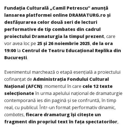
Fundația Culturală „Camil Petrescu” anunță
lansarea platformei online DRAMATURG.ro și
desfășurarea celor două seri de lecturi
performative de tip combates din cadrul
proiectului Dramaturgia la timpul prezent
, care
vor avea loc pe
25 și 26 noiembrie 2025
,
de la ora
19:00
la
Centrul de Teatru Educațional Replika din
București
.
Evenimentul marchează o etapă esențială a proiectului
cofinanțat de
Administrația Fondului Cultural
Național (AFCN)
: momentul în care
cele 12 texte
selecționate
în urma apelului național de dramaturgie
contemporană ies din pagină și se confruntă, în timp
real, cu publicul. Într-un format performativ dinamic,
combates
,
fiecare dramaturg își citește un
fragment din propriul text în fața spectatorilor
,