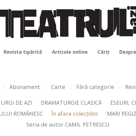
Revista tipărită
Articole online
Cărți
Despre
Abonament
Carte
Fără categorie
Revi
⁄
⁄
⁄
⁄
URGI DE AZI
DRAMATURGIE CLASICĂ
ESEURI, 
RULUI ROMÂNESC
În afara colecţiilor
MARI REGIZ
Seria de autor CAMIL PETRESCU