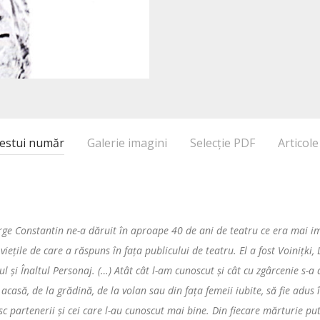
estui număr
Galerie imagini
Selecție PDF
Articole
orge Constantin ne-a dăruit în aproape 40 de ani de teatru ce era mai im
vieţile de care a răspuns în faţa publicului de teatru. El a fost Voiniţki,
ul şi Înaltul Personaj. (…) Atât cât l-am cunoscut şi cât cu zgârcenie s-a
de acasă, de la grădină, de la volan sau din faţa femeii iubite, să fie adu
 partenerii şi cei care l-au cunoscut mai bine. Din fiecare mărturie put