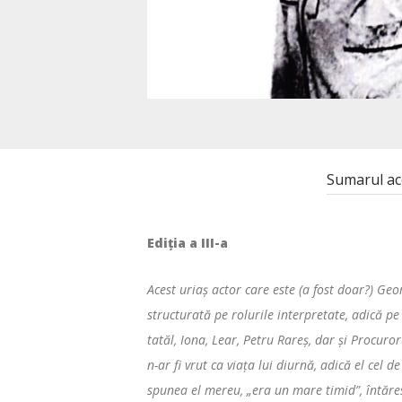
Sumarul ac
Ediţia a III-a
Acest uriaş actor care este (a fost doar?) Ge
structurată pe rolurile interpretate, adică pe 
tatăl, Iona, Lear, Petru Rareş, dar şi Procuror
n-ar fi vrut ca viaţa lui diurnă, adică el cel 
spunea el mereu, „era un mare timid”, întăresc