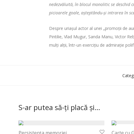
nedezvăluită, în blocul monolitic se deschid 
picioarele goale, aşteptându-şi intrarea în s
Despre uriaşul actor al unei „promoţii de au
Pintilie, Vlad Mugur, Sanda Manu, Victor Re
mulţi alţii, într-un exerciţiu de admiraţie pol
Catego
S-ar putea să-ți placă și…
Persistenţa memoriei
Carte cu 