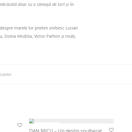
îmbrăcată doar cu o cămaşă de tort şi în
i despre marele lor prieten vorbesc Lucian
u, Doina Modola, Victor Parhon şi mulţi,
tantin
30%
DAN MICU – Un destin spulberat