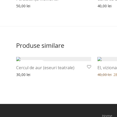
50,00
lei
40,00
lei
Produse similare
Cercul de aur (eseuri teatrale)
El, vizio
Prețul iniția
Pre
30,00
lei
40,00
lei
2
Home