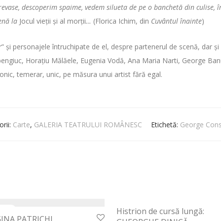
crevase, descoperim spaime, vedem silueta de pe o banchetă din culise, 
cenă la
Jocul vieţii şi al morţii
…
(Florica Ichim, din
Cuvântul înainte
)
r” şi personajele întruchipate de el, despre partenerul de scenă, dar ş
bengiuc, Horaţiu Mălăele, Eugenia Vodă, Ana Maria Narti, George Ban
ifonic, temerar, unic, pe măsura unui artist fără egal.
rii:
Carte
,
GALERIA TEATRULUI ROMÂNESC
Etichetă:
George Cons
Histrion de cursă lungă:
GINA PATRICHI