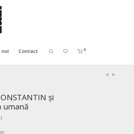
0
 noi
Contact
ONSTANTIN şi
a umană
i
im