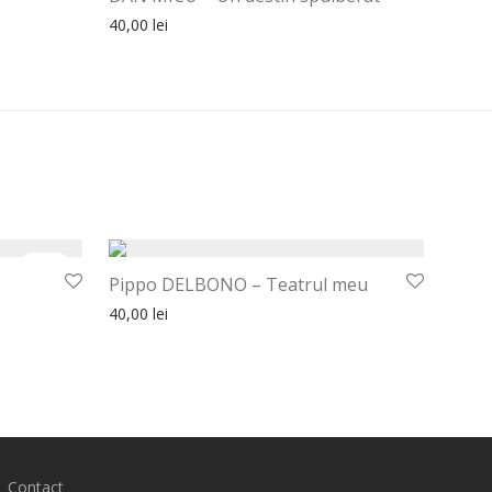
40,00
lei
lei.
30%
Pippo DELBONO – Teatrul meu
40,00
lei
lei.
Contact