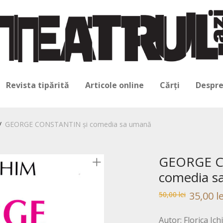
Revista tipărită
Articole online
Cărți
Despre
/
GEORGE CONSTANTIN şi comedia sa umană
GEORGE C
comedia s
Prețul
Prețul
35,00
le
50,00
lei
inițial
curent
a
este:
fost:
50,00 lei.
Autor: Florica Ich
50,00 lei.