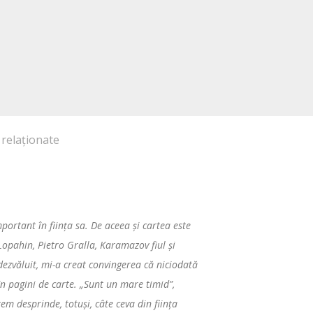
 relaționate
portant în fiinţa sa. De aceea şi cartea este
 Lopahin, Pietro Gralla, Karamazov fiul şi
 dezvăluit, mi-a creat convingerea că niciodată
s în pagini de carte. „Sunt un mare timid”,
em desprinde, totuşi, câte ceva din fiinţa