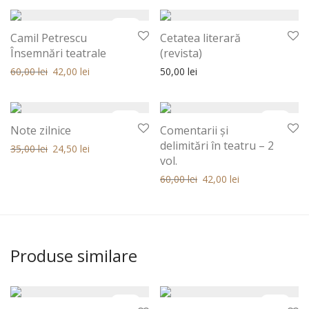
30%
Camil Petrescu
Cetatea literară
Însemnări teatrale
(revista)
Prețul inițial a fost: 60,00 lei.
Prețul curent este: 60,00 lei.
60,00
lei
42,00
lei
50,00
lei
30%
30%
Note zilnice
Comentarii şi
delimitări în teatru – 2
Prețul inițial a fost: 35,00 lei.
Prețul curent este: 35,00 lei.
35,00
lei
24,50
lei
vol.
Prețul inițial a fost: 60,00 lei.
Prețul curent este: 60,00 
60,00
lei
42,00
lei
Produse similare
30%
30%