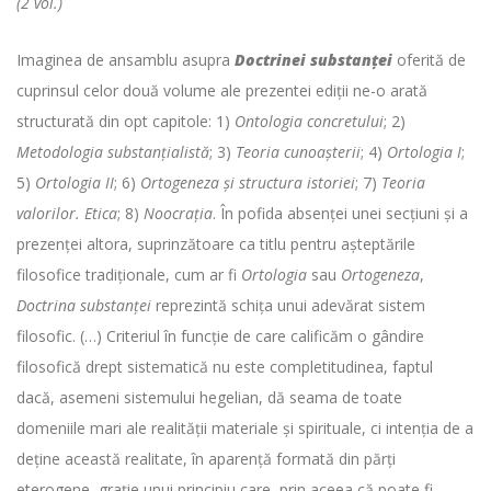
(2 vol.)
Imaginea de ansamblu asupra
Doctrinei substanţei
oferită de
cuprinsul celor două volume ale prezentei ediţii ne-o arată
structurată din opt capitole: 1)
Ontologia concretului
; 2)
Metodologia substanţialistă
; 3)
Teoria cunoaşterii
; 4)
Ortologia I
;
5)
Ortologia II
; 6)
Ortogeneza şi structura istoriei
; 7)
Teoria
valorilor. Etica
; 8)
Noocraţia
. În pofida absenţei unei secţiuni şi a
prezenţei altora, suprinzătoare ca titlu pentru aşteptările
filosofice tradiţionale, cum ar fi
Ortologia
sau
Ortogeneza
,
Doctrina substanţei
reprezintă schiţa unui adevărat sistem
filosofic. (…) Criteriul în funcţie de care calificăm o gândire
filosofică drept sistematică nu este completitudinea, faptul
dacă, asemeni sistemului hegelian, dă seama de toate
domeniile mari ale realităţii materiale şi spirituale, ci intenţia de a
deţine această realitate, în aparenţă formată din părţi
eterogene, graţie unui principiu care, prin aceea că poate fi