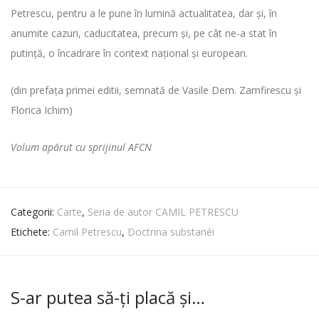
Petrescu, pentru a le pune în lumină actualitatea, dar şi, în
anumite cazuri, caducitatea, precum şi, pe cât ne-a stat în
putinţă, o încadrare în context naţional şi european.
(din prefaţa primei editii, semnată de Vasile Dem. Zamfirescu şi
Florica Ichim)
Volum apărut cu sprijinul AFCN
Categorii:
Carte
,
Seria de autor CAMIL PETRESCU
Etichete:
Camil Petrescu
,
Doctrina substanéi
S-ar putea să-ți placă și…