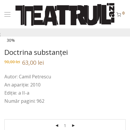
0
30%
Doctrina substanţei
Prețul
Prețul
63,00
lei
90,00
lei
inițial
curent
a
este:
fost:
90,00 lei.
Autor: Camil Petrescu
90,00 lei.
An apariție: 2010
Ediție: a II-a
Număr pagini: 962