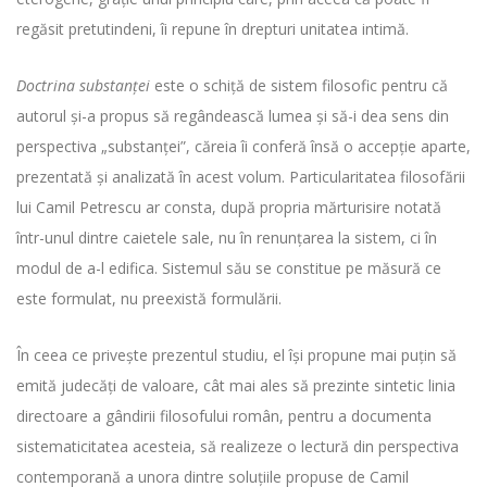
regăsit pretutindeni, îi repune în drepturi unitatea intimă.
Doctrina substanţei
este o schiţă de sistem filosofic pentru că
autorul şi-a propus să regândească lumea şi să-i dea sens din
perspectiva „substanţei”, căreia îi conferă însă o accepţie aparte,
prezentată şi analizată în acest volum. Particularitatea filosofării
lui Camil Petrescu ar consta, după propria mărturisire notată
într-unul dintre caietele sale, nu în renunţarea la sistem, ci în
modul de a-l edifica. Sistemul său se constitue pe măsură ce
este formulat, nu preexistă formulării.
În ceea ce priveşte prezentul studiu, el îşi propune mai puţin să
emită judecăţi de valoare, cât mai ales să prezinte sintetic linia
directoare a gândirii filosofului român, pentru a documenta
sistematicitatea acesteia, să realizeze o lectură din perspectiva
contemporană a unora dintre soluţiile propuse de Camil