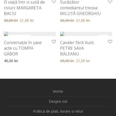
O viaţă într-o sută de
Surâzător
roluri: MARGARETA
comediantul trecea:
BACIU
MILUŢĂ GHEORGHIU
Prețul inițial a fost: 30,00 lei.
Prețul curent este: 30,00 lei.
Prețul inițial a fost: 30,00 lei.
Prețul curent este: 30,00 
30,00
lei
21,00
lei
30,00
lei
21,00
lei
30%
Conversaţie în şase
Cavaler fără iluzii:
acte cu TOMPA
PETRE SAVA
GÁBOR
BĂLEANU
Prețul inițial a fost: 30,00 lei.
Prețul curent este: 30,00 
40,00
lei
30,00
lei
21,00
lei
Home
Despre noi
Politica de plati, livrare si retur