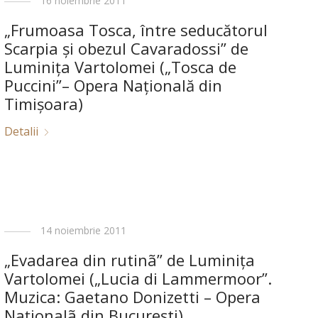
16 noiembrie 2011
„Frumoasa Tosca, între seducătorul
Scarpia şi obezul Cavaradossi” de
Luminiţa Vartolomei („Tosca de
Puccini”– Opera Naţională din
Timişoara)
Detalii
14 noiembrie 2011
„Evadarea din rutinã” de Luminiţa
Vartolomei („Lucia di Lammermoor”.
Muzica: Gaetano Donizetti – Opera
Naţionalã din Bucureşti)