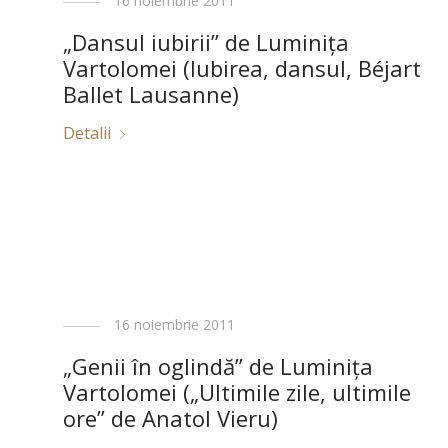
16 noiembrie 2011
„Dansul iubirii” de Luminiţa
Vartolomei (Iubirea, dansul, Béjart
Ballet Lausanne)
Detalii
16 noiembrie 2011
„Genii în oglindă” de Luminiţa
Vartolomei („Ultimile zile, ultimile
ore” de Anatol Vieru)