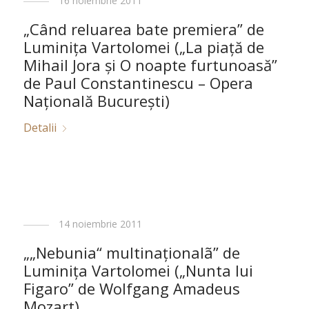
16 noiembrie 2011
„Când reluarea bate premiera” de
Luminiţa Vartolomei („La piaţă de
Mihail Jora şi O noapte furtunoasă”
de Paul Constantinescu – Opera
Naţională Bucureşti)
Detalii
14 noiembrie 2011
„„Nebunia“ multinaţionalã” de
Luminiţa Vartolomei („Nunta lui
Figaro” de Wolfgang Amadeus
Mozart)