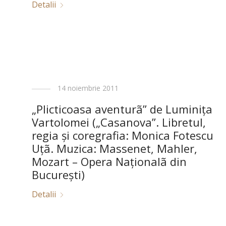
Detalii
14 noiembrie 2011
„Plicticoasa aventurã” de Luminiţa
Vartolomei („Casanova”. Libretul,
regia şi coregrafia: Monica Fotescu
Uţã. Muzica: Massenet, Mahler,
Mozart – Opera Naţionalã din
Bucureşti)
Detalii