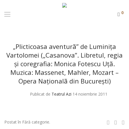
0
„Plicticoasa aventurã” de Luminiţa
Vartolomei („Casanova”. Libretul, regia
şi coregrafia: Monica Fotescu Uţã.
Muzica: Massenet, Mahler, Mozart –
Opera Naţionalã din Bucureşti)
Publicat de
Teatrul Azi
14 noiembrie 2011
Postat în Fără categorie.