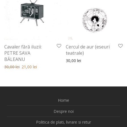
Cavaler fără iluzii:
Cercul de aur (eseuri
PETRE SAVA
teatrale)
BĂLEANU
30,00
lei
Prețul inițial a fost: 30,00 lei.
Prețul curent este: 30,00 lei.
30,00
lei
21,00
lei
Home
Despre noi
Politica de plati, livrare si retur