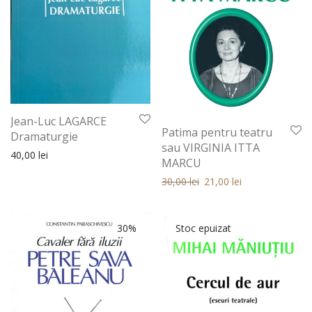
Jean-Luc LAGARCE
Patima pentru teatru
Dramaturgie
sau VIRGINIA ITTA
40,00
lei
MARCU
Prețul inițial a fost: 30,00 lei.
Prețul curent este: 30,00 
30,00
lei
21,00
lei
30%