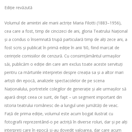
Ediţie revăzută
Volumul de amintiri ale marii actriţe Maria Filotti (1883–1956),
cea care a fost, timp de cincizeci de ani, gloria Teatrului Naţional
şi a condus o însemnată trupă particulară timp de alţi zece ani, a
fost scris şi publicat în primă ediţie în anii ’60, fiind marcat de
cerinţele comisiilor de cenzură. Cu consimţământul urmaşilor
săi, publicăm o ediţie din care am exclus toate aceste servituţi
pentru ca mărturiile interpretei despre creaţia sa şi a altor mari
artişti din epocă, analizele spectacolelor de pe scena
Naţionalului, portretele colegilor de generaţie şi ale urmaşilor să
apară drept ceea ce sunt, de fapt – un segment important din
istoria teatrului românesc de-a lungul unei jumătăţi de veac.
Faţă de prima ediţie, volumul este acum bogat ilustrat cu
fotografii reprezentând-o pe actriţă în diverse roluri, dar şi pe alţi
interpreţi care în epocă şi-au dovedit valoarea, dar care acum