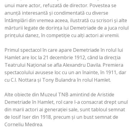
unui mare actor, refuzată de director. Povestea se
anunţă interesantă și condimentată cu diverse
întâmplări din vremea aceea, ilustrată cu scrisori și alte
mărturii legate de dorința lui Demetriade de a juca rolul
prinţului danez, în competiție cu alți actori ai vremii.
Primul spectacol în care apare Demetriade în rolul lui
Hamlet are loc la 21 decembrie 1912, când la direcția
Teatrului Național se afla Alexandru Davila. Premiera
spectacolului avusese loc cu un an înainte, în 1911, dar
cu C.I. Nottara şi Tony Bulandra în rolul Hamlet.
Alte obiecte din Muzeul TNB amintind de Aristide
Demetriade în Hamlet, rol care l-a consacrat drept unul
din marii actori ai generaţiei sale, sunt tabloul semnat
de Iosif Iser din 1918, precum şi un bust semnat de
Corneliu Medrea.