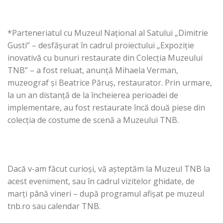
*Parteneriatul cu Muzeul Național al Satului „Dimitrie
Gusti” – desfăşurat în cadrul proiectului „Expoziție
inovativă cu bunuri restaurate din Colecția Muzeului
TNB” – a fost reluat, anunţă Mihaela Verman,
muzeograf şi Beatrice Păruş, restaurator. Prin urmare,
la un an distanță de la încheierea perioadei de
implementare, au fost restaurate încă două piese din
colecția de costume de scenă a Muzeului TNB.
Dacă v-am făcut curioşi, vă așteptăm la Muzeul TNB la
acest eveniment, sau în cadrul vizitelor ghidate, de
marți până vineri – după programul afișat pe muzeul
tnb.ro sau calendar TNB.