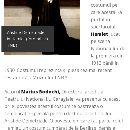
costumul pe
care acesta l-a
purtat în
spectacolul
Aristide Demetriade
Hamlet
jucat
în Hamlet (foto arhiva
pe scena
TNB)
Naţionalului, de
la premiera din
1912 până în
1930. Costumul reprezintă şi piesa cea mai recent
restaurată a Muzeului TNB.*
Actorul
Marius Bodochi,
Directorul artistic al
Teatrului Naţional I.L. Caragiale, va prezenta cu acest
prilej povestea acestui costum ce păstrează o
semnificaţie specială pentru destinul artistic al lui
Aristide Demetriade. O poveste din care fac parte: rolul
Hamlet, un costum cumpărat de la Berlin și demisia