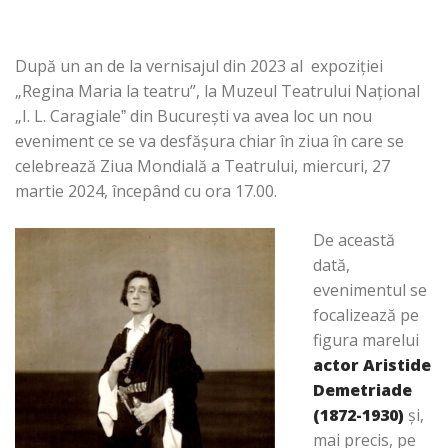
După un an de la vernisajul din 2023 al expoziţiei
„Regina Maria la teatru”, la Muzeul Teatrului Naţional
„I. L. Caragialeˮ din Bucureşti va avea loc un nou
eveniment ce se va desfăşura chiar în ziua în care se
celebrează Ziua Mondială a Teatrului, miercuri, 27
martie 2024, începând cu ora 17.00.
De această
dată,
evenimentul se
focalizează pe
figura marelui
actor Aristide
Demetriade
(1872-1930)
şi,
mai precis, pe