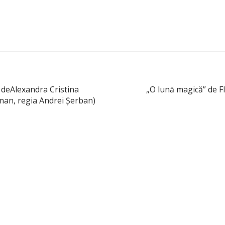
u” deAlexandra Cristina
„O lună magică” de F
man, regia Andrei Şerban)