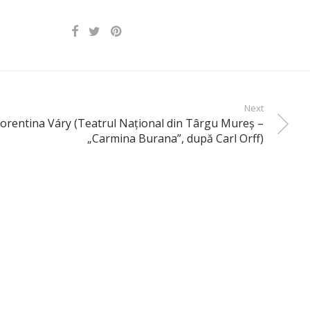
Next
lorentina Váry (Teatrul Naţional din Târgu Mureş –
„Carmina Burana”, după Carl Orff)