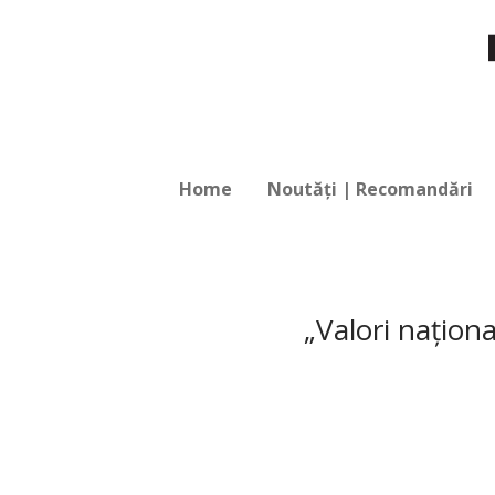
Home
Noutăți | Recomandări
„Valori naţion