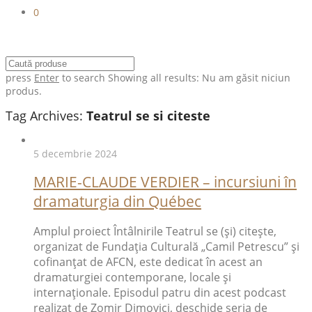
0
press
Enter
to search
Showing all results:
Nu am găsit niciun
produs.
Tag Archives:
Teatrul se si citeste
5 decembrie 2024
MARIE-CLAUDE VERDIER – incursiuni în
dramaturgia din Québec
Amplul proiect Întâlnirile Teatrul se (și) citește,
organizat de Fundaţia Culturală „Camil Petrescu” şi
cofinanţat de AFCN, este dedicat în acest an
dramaturgiei contemporane, locale și
internaționale. Episodul patru din acest podcast
realizat de Zomir Dimovici, deschide seria de