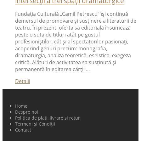
intersecții a trei spații dramaturgice
Fundația Culturală „Camil Petrescu” îşi continuă
demersul de promovare și susţinere a literaturii de
teatru. În prezent, oferta sa editorială însumează
peste o sută de titluri atât pe gustul
profesioniștilor, cât şi al spectatorilor pasionați,
acoperind genuri precum: monografia,
dramaturgia, analiza teoretică, eseistica, exegeza
critică. Alături de activitatea sa susținută și
permanentă în editarea cărţii …
Detalii
Home
Despre noi
Politica de plati, livrare si retur
Termeni și Condiții
Contact