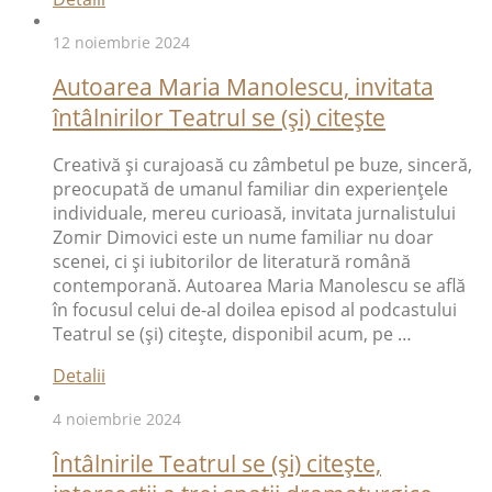
12 noiembrie 2024
Autoarea Maria Manolescu, invitata
întâlnirilor Teatrul se (și) citește
Creativă şi curajoasă cu zâmbetul pe buze, sinceră,
preocupată de umanul familiar din experienţele
individuale, mereu curioasă, invitata jurnalistului
Zomir Dimovici este un nume familiar nu doar
scenei, ci şi iubitorilor de literatură română
contemporană. Autoarea Maria Manolescu se află
în focusul celui de-al doilea episod al podcastului
Teatrul se (și) citește, disponibil acum, pe …
Detalii
4 noiembrie 2024
Întâlnirile Teatrul se (și) citește,