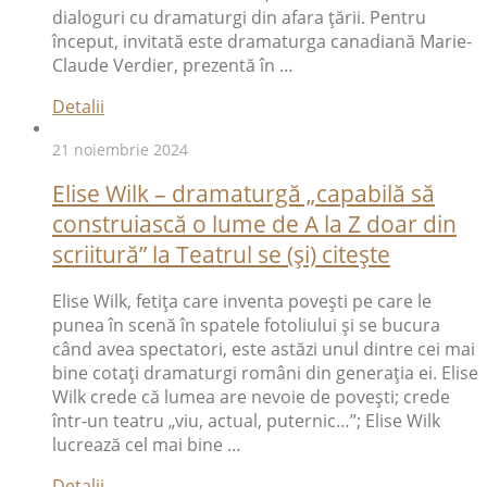
dialoguri cu dramaturgi din afara țării. Pentru
început, invitată este dramaturga canadiană Marie-
Claude Verdier, prezentă în …
Detalii
21 noiembrie 2024
Elise Wilk – dramaturgă „capabilă să
construiască o lume de A la Z doar din
scriitură” la Teatrul se (și) citește
Elise Wilk, fetița care inventa povești pe care le
punea în scenă în spatele fotoliului și se bucura
când avea spectatori, este astăzi unul dintre cei mai
bine cotați dramaturgi români din generația ei. Elise
Wilk crede că lumea are nevoie de povești; crede
într-un teatru „viu, actual, puternic…”; Elise Wilk
lucrează cel mai bine …
Detalii