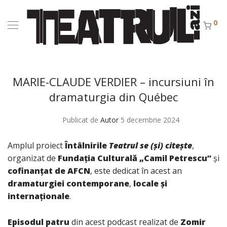
0
MARIE-CLAUDE VERDIER – incursiuni în
dramaturgia din Québec
Publicat de
Autor
5 decembrie 2024
Amplul proiect
Întâlnirile
Teatrul se (și) citește
,
organizat de
Fundaţia Culturală „Camil Petrescu”
şi
cofinanţat de AFCN
, este dedicat în acest an
dramaturgiei contemporane
,
locale și
internaționale
.
Episodul patru
din acest podcast realizat de
Zomir