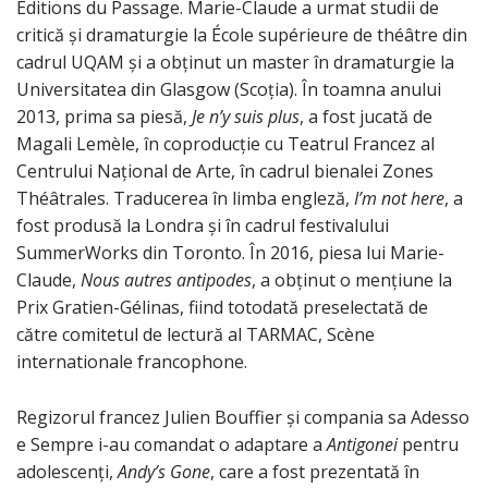
Editions du Passage. Marie-Claude a urmat studii de
critică și dramaturgie la École supérieure de théâtre din
cadrul UQAM și a obținut un master în dramaturgie la
Universitatea din Glasgow (Scoția). În toamna anului
2013, prima sa piesă,
Je n’y suis plus
, a fost jucată de
Magali Lemèle, în coproducție cu Teatrul Francez al
Centrului Național de Arte, în cadrul bienalei Zones
Théâtrales. Traducerea în limba engleză,
I’m not here
, a
fost produsă la Londra și în cadrul festivalului
SummerWorks din Toronto. În 2016, piesa lui Marie-
Claude,
Nous autres antipodes
, a obținut o mențiune la
Prix Gratien-Gélinas, fiind totodată preselectată de
către comitetul de lectură al TARMAC, Scène
internationale francophone.
Regizorul francez Julien Bouffier și compania sa Adesso
e Sempre i-au comandat o adaptare a
Antigonei
pentru
adolescenți,
Andy’s Gone
, care a fost prezentată în