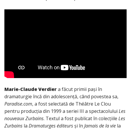
Marie-Claude Verdier
a făcut primii pași în
dramaturgie încă din adolescență, când povestea sa,
Paradise.com
, a fost selectată de Théâtre Le Clou
pentru producția din 1999 a seriei III a spectacolului
Les
nouveaux Zurbains
. Textul a fost publicat în colecțiile
Les
Zurbains
la
Dramaturges éditeurs
și în
Jamais de la vie
la