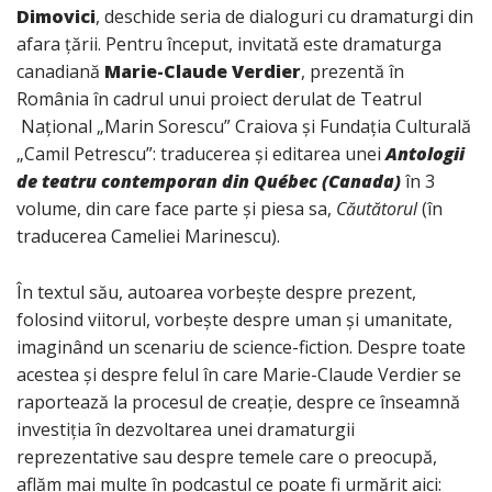
Dimovici
, deschide seria de dialoguri cu dramaturgi din
afara țării. Pentru început, invitată este dramaturga
canadiană
Marie-Claude Verdier
, prezentă în
România în cadrul unui proiect derulat de Teatrul
Național „Marin Sorescu” Craiova și Fundația Culturală
„Camil Petrescu”: traducerea și editarea unei
Antologii
de teatru contemporan din Québec (Canada)
în 3
volume, din care face parte și piesa sa,
Căutătorul
(în
traducerea Cameliei Marinescu).
În textul său, autoarea vorbește despre prezent,
folosind viitorul, vorbește despre uman și umanitate,
imaginând un scenariu de science-fiction. Despre toate
acestea și despre felul în care Marie-Claude Verdier se
raportează la procesul de creație, despre ce înseamnă
investiția în dezvoltarea unei dramaturgii
reprezentative sau despre temele care o preocupă,
aflăm mai multe în podcastul ce poate fi urmărit aici: