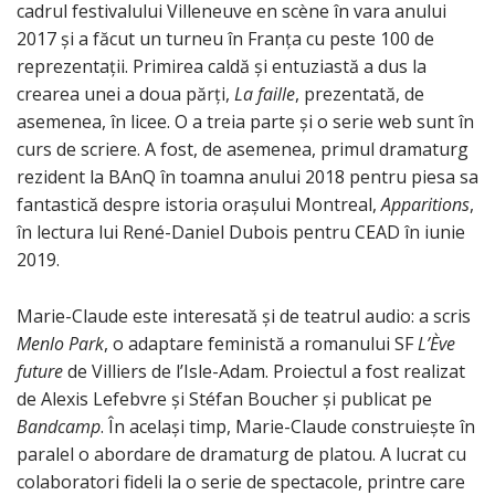
cadrul festivalului Villeneuve en scène în vara anului
2017 și a făcut un turneu în Franța cu peste 100 de
reprezentații. Primirea caldă și entuziastă a dus la
crearea unei a doua părți,
La faille
, prezentată, de
asemenea, în licee. O a treia parte și o serie web sunt în
curs de scriere. A fost, de asemenea, primul dramaturg
rezident la BAnQ în toamna anului 2018 pentru piesa sa
fantastică despre istoria orașului Montreal,
Apparitions
,
în lectura lui René-Daniel Dubois pentru CEAD în iunie
2019.
Marie-Claude este interesată și de teatrul audio: a scris
Menlo Park
, o adaptare feministă a romanului SF
L’Ève
future
de Villiers de l’Isle-Adam. Proiectul a fost realizat
de Alexis Lefebvre și Stéfan Boucher și publicat pe
Bandcamp
. În același timp, Marie-Claude construiește în
paralel o abordare de dramaturg de platou. A lucrat cu
colaboratori fideli la o serie de spectacole, printre care