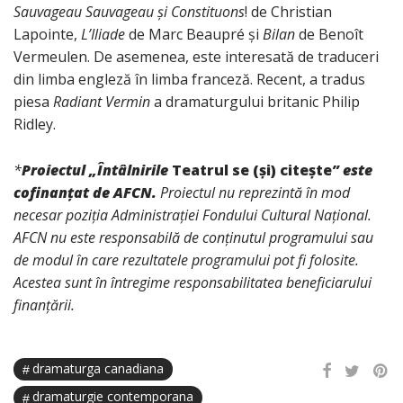
Sauvageau Sauvageau și Constituons
! de Christian
Lapointe,
L’Iliade
de Marc Beaupré și
Bilan
de Benoît
Vermeulen. De asemenea, este interesată de traduceri
din limba engleză în limba franceză. Recent, a tradus
piesa
Radiant Vermin
a dramaturgului britanic Philip
Ridley.
*
Proiectul „Întâlnirile
Teatrul se (și) citește
”
este
cofinanțat de AFCN.
Proiectul nu reprezintă în mod
necesar poziția Administrației Fondului Cultural Național.
AFCN nu este responsabilă de conținutul programului sau
de modul în care rezultatele programului pot fi folosite.
Acestea sunt în întregime responsabilitatea beneficiarului
finanțării.
dramaturga canadiana
dramaturgie contemporana