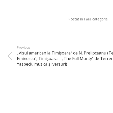
Postat în Fără categorie.
Previous
„Visul american la Timişoara” de N. Prelipceanu (T
Eminescu“, Timişoara – „The Full Monty” de Terrenc
Yazbeck, muzică şi versuri)