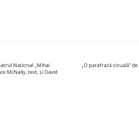
eatrul Naţional „Mihai
„O parafrază vizuală” de
e McNally, text, şi David