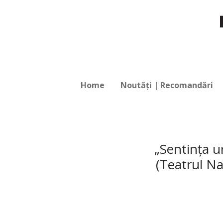
Home
Noutăți | Recomandări
„Sentinţa un
(Teatrul Na