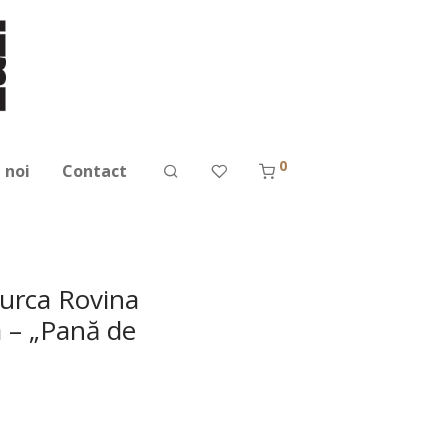
0
 noi
Contact
 Jurca Rovina
a – „Pană de