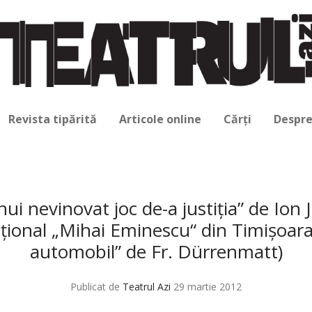
Revista tipărită
Articole online
Cărți
Despre
ui nevinovat joc de-a justiţia” de Ion
ţional „Mihai Eminescu“ din Timişoar
automobil” de Fr. Dürrenmatt)
Publicat de
Teatrul Azi
29 martie 2012