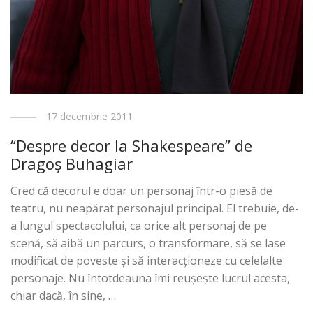
17 decembrie 2011
“Despre decor la Shakespeare” de
Dragoş Buhagiar
Cred că decorul e doar un personaj într-o piesă de
teatru, nu neapărat personajul principal. El trebuie, de-
a lungul spectacolului, ca orice alt personaj de pe
scenă, să aibă un parcurs, o transformare, să se lase
modificat de poveste şi să interacţioneze cu celelalte
personaje. Nu întotdeauna îmi reuşeşte lucrul acesta,
chiar dacă, în sine, …