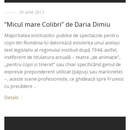
29 iunie 2012
“Micul mare Colibri” de Daria Dimiu
Majoritatea instituţiilor publice de spectacole pentru
copii din România îşi datorează existenţa unui acelaşi
text legislativ al regimului instituit după 1944, astfel,
indiferent de titulatura actuală – teatre „de animaţie“,
„pentru copii şi tineret“ sau chiar specificând genul de
expresie preponderent utilizat (păpuşi sau marionete)
–, aceste scene profesioniste, ce ghidează spre Frumos
cu precădere …
Detalii