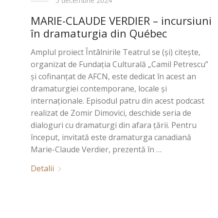
5 decembrie 2024
MARIE-CLAUDE VERDIER – incursiuni
în dramaturgia din Québec
Amplul proiect Întâlnirile Teatrul se (și) citește,
organizat de Fundaţia Culturală „Camil Petrescu”
şi cofinanţat de AFCN, este dedicat în acest an
dramaturgiei contemporane, locale și
internaționale. Episodul patru din acest podcast
realizat de Zomir Dimovici, deschide seria de
dialoguri cu dramaturgi din afara țării. Pentru
început, invitată este dramaturga canadiană
Marie-Claude Verdier, prezentă în …
Detalii