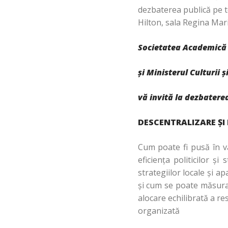
dezbaterea publică pe t
Hilton, sala Regina Mari
Societatea Academică
şi Ministerul Culturii 
vă invită la dezbatere
DESCENTRALIZARE Ş
Cum poate fi pusă în va
eficienţa politicilor ş
strategiilor locale şi a
şi cum se poate măsura 
alocare echilibrată a re
organizată