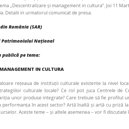
ema „Descentralizare şi management in cultura”. Joi 11 Marti
a. Detalii in urmatorul comunicat de presa.
 din România (SAR)
şi Patrimoniului Naţional
a publică pe tema:
I MANAGEMENT IN CULTURA
loare reţeaua de instituţii culturale existente la nivel loca
i strategiilor culturale locale? Ce rol pot juca Centrele de 
pariţia unor produse integrate? Care trebuie să fie profilul
performanţa în acest sector? Artă înaltă şi artă cu priză l
surselor. Aceste teme – şi altele asemenea – vor fi discutate