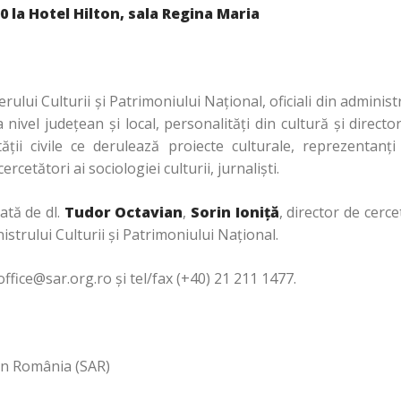
00 la Hotel Hilton, sala Regina Maria
rului Culturii şi Patrimoniului Naţional, oficiali din administr
 nivel judeţean şi local, personalităţi din cultură şi directori
ăţii civile ce derulează proiecte culturale, reprezentanţi
rcetători ai sociologiei culturii, jurnalişti.
ată de dl.
Tudor Octavian
,
Sorin Ioniţă
, director de cerce
inistrului Culturii şi Patrimoniului Naţional.
office@sar.org.ro şi tel/fax (+40) 21 211 1477.
in România (SAR)