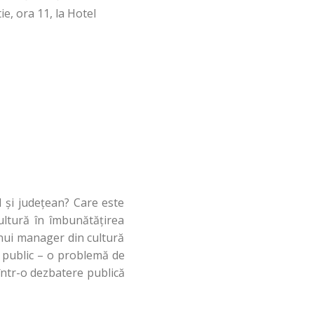
e, ora 11, la Hotel
l şi judeţean? Care este
Cultură în îmbunătăţirea
 unui manager din cultură
a public – o problemă de
 într-o dezbatere publică