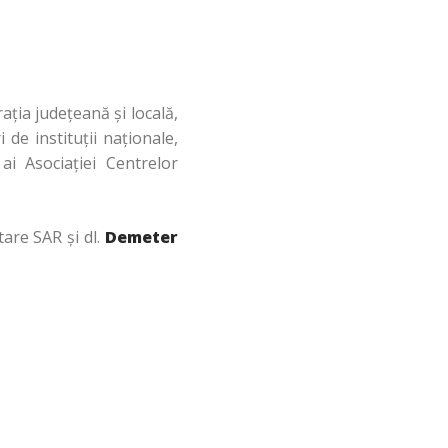
aţia judeţeană şi locală,
 de instituţii naţionale,
 ai Asociației Centrelor
tare SAR şi dl.
Demeter