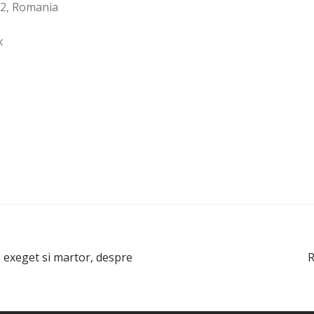
 2, Romania
x
, exeget si martor, despre
R