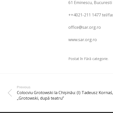
61 Eminescu, Bucuresti
++4021-211 1477 tel/fa
office@sar.org.ro
www.sar.org.ro
Postat în Fără categorie.
Previous
Colocviu Grotowski la Chişinău: (I) Tadeusz Kornaś
„Grotowski, după teatru”