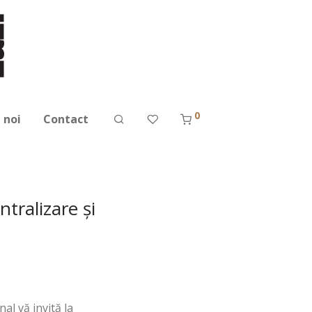
0
 noi
Contact
tralizare şi
al vă invită la