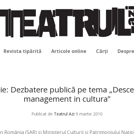
Revista tipărită
Articole online
Cărți
Despre
tie: Dezbatere publică pe tema „Descen
management in cultura”
Publicat de
Teatrul Azi
9 martie 2010
 România (SAR) şi Ministerul Culturii şi Patrimoniului Naţion