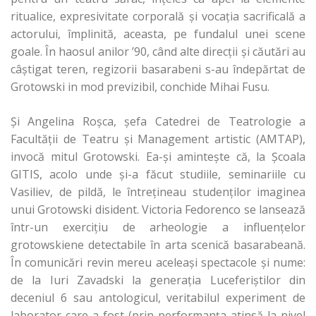
ritualice, expresivitate corporală şi vocaţia sacrificală a
actorului, împlinită, aceasta, pe fundalul unei scene
goale. În haosul anilor ’90, când alte direcţii şi căutări au
câştigat teren, regizorii basarabeni s-au îndepărtat de
Grotowski in mod previzibil, conchide Mihai Fusu.
Şi Angelina Roşca, şefa Catedrei de Teatrologie a
Facultăţii de Teatru şi Management artistic (AMTAP),
invocă mitul Grotowski. Ea-şi aminteşte că, la Şcoala
GITIS, acolo unde şi-a făcut studiile, seminariile cu
Vasiliev, de pildă, le întreţineau studenţilor imaginea
unui Grotowski disident. Victoria Fedorenco se lansează
într-un exerciţiu de arheologie a influenţelor
grotowskiene detectabile în arta scenică basarabeană.
În comunicări revin mereu aceleaşi spectacole şi nume:
de la Iuri Zavadski la generaţia Luceferiştilor din
deceniul 6 sau antologicul, veritabilul experiment de
laborator care a fost (prin performanţa atinsă la nivel