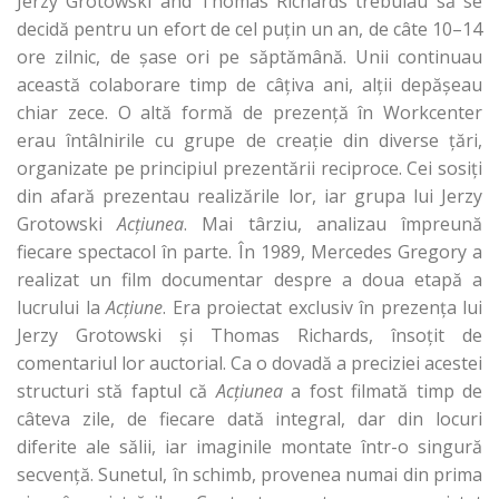
Jerzy Grotowski and Thomas Richards trebuiau să se
decidă pentru un efort de cel puţin un an, de câte 10–14
ore zilnic, de şase ori pe săptămână. Unii continuau
această colaborare timp de câţiva ani, alţii depăşeau
chiar zece. O altă formă de prezenţă în Workcenter
erau întâlnirile cu grupe de creaţie din diverse ţări,
organizate pe principiul prezentării reciproce. Cei sosiţi
din afară prezentau realizările lor, iar grupa lui Jerzy
Grotowski
Acţiunea
. Mai târziu, analizau împreună
fiecare spectacol în parte. În 1989, Mercedes Gregory a
realizat un film documentar despre a doua etapă a
lucrului la
Acţiune
. Era proiectat exclusiv în prezenţa lui
Jerzy Grotowski şi Thomas Richards, însoţit de
comentariul lor auctorial. Ca o dovadă a preciziei acestei
structuri stă faptul că
Acţiunea
a fost filmată timp de
câteva zile, de fiecare dată integral, dar din locuri
diferite ale sălii, iar imaginile montate într-o singură
secvenţă. Sunetul, în schimb, provenea numai din prima