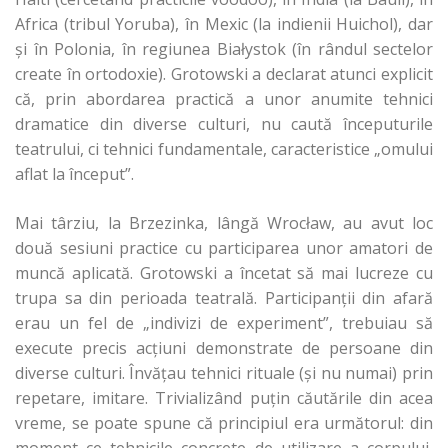
Africa (tribul Yoruba), în Mexic (la indienii Huichol), dar
şi în Polonia, în regiunea Białystok (în rândul sectelor
create în ortodoxie). Grotowski a declarat atunci explicit
că, prin abordarea practică a unor anumite tehnici
dramatice din diverse culturi, nu caută începuturile
teatrului, ci tehnici fundamentale, caracteristice „omului
aflat la început”.
Mai târziu, la Brzezinka, lângă Wrocław, au avut loc
două sesiuni practice cu participarea unor amatori de
muncă aplicată. Grotowski a încetat să mai lucreze cu
trupa sa din perioada teatrală. Participanţii din afară
erau un fel de „indivizi de experiment”, trebuiau să
execute precis acţiuni demonstrate de persoane din
diverse culturi. Învăţau tehnici rituale (şi nu numai) prin
repetare, imitare. Trivializând puţin căutările din acea
vreme, se poate spune că principiul era următorul: din