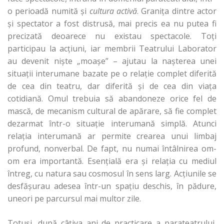
o perioadă numită şi
cultura activă
. Graniţa dintre actor
şi spectator a fost distrusă, mai precis ea nu putea fi
precizată deoarece nu existau spectacole. Toţi
participau la acţiuni, iar membrii Teatrului Laborator
au devenit nişte „moaşe” – ajutau la naşterea unei
situaţii interumane bazate pe o relaţie complet diferită
de cea din teatru, dar diferită şi de cea din viaţa
cotidiană. Omul trebuia să abandoneze orice fel de
mască, de mecanism cultural de apărare, să fie complet
dezarmat într-o situaţie interumană simplă. Atunci
relaţia interumană ar permite crearea unui limbaj
profund, nonverbal. De fapt, nu numai întâlnirea om-
om era importantă. Esenţială era şi relaţia cu mediul
întreg, cu natura sau cosmosul în sens larg. Acţiunile se
desfăşurau adesea într-un spaţiu deschis, în pădure,
uneori pe parcursul mai multor zile.
Totuşi, după câţiva ani de practicare a parateatrului,