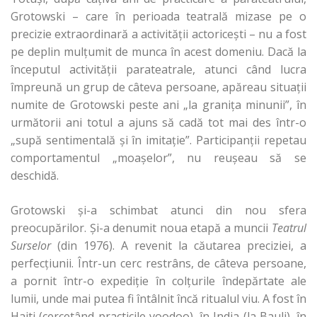
Grotowski – care în perioada teatrală mizase pe o
precizie extraordinară a activităţii actoriceşti – nu a fost
pe deplin mulţumit de munca în acest domeniu. Dacă la
începutul activităţii parateatrale, atunci când lucra
împreună un grup de câteva persoane, apăreau situaţii
numite de Grotowski peste ani „la graniţa minunii”, în
următorii ani totul a ajuns să cadă tot mai des într-o
„supă sentimentală şi în imitaţie”. Participanţii repetau
comportamentul „moaşelor”, nu reuşeau să se
deschidă.
Grotowski şi-a schimbat atunci din nou sfera
preocupărilor. Şi-a denumit noua etapă a muncii
Teatrul
Surselor
(din 1976). A revenit la căutarea preciziei, a
perfecţiunii. Într-un cerc restrâns, de câteva persoane,
a pornit într-o expediţie în colţurile îndepărtate ale
lumii, unde mai putea fi întâlnit încă ritualul viu. A fost în
Haiti (cercetând practicile voodoo), în India (la Bauli), în