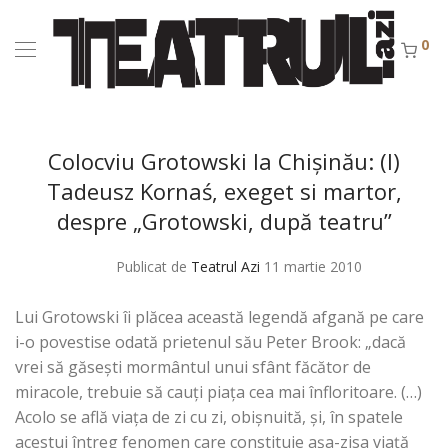
0
Colocviu Grotowski la Chişinău: (I)
Tadeusz Kornaś, exeget si martor,
despre „Grotowski, după teatru”
Publicat de
Teatrul Azi
11 martie 2010
Lui Grotowski îi plăcea această legendă afgană pe care
i-o povestise odată prietenul său Peter Brook: „dacă
vrei să găseşti mormântul unui sfânt făcător de
miracole, trebuie să cauţi piaţa cea mai înfloritoare. (…)
Acolo se află viaţa de zi cu zi, obişnuită, şi, în spatele
acestui întreg fenomen care constituie aşa-zisa viaţă