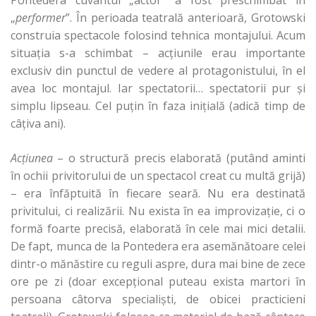
Pontedera cuvântul „actor” a fost preschimbat în
„
performer
”. În perioada teatrală anterioară, Grotowski
construia spectacole folosind tehnica montajului. Acum
situaţia s-a schimbat – acţiunile erau importante
exclusiv din punctul de vedere al protagonistului, în el
avea loc montajul. Iar spectatorii… spectatorii pur şi
simplu lipseau. Cel puţin în faza iniţială (adică timp de
câţiva ani).
Acţiunea
– o structură precis elaborată (putând aminti
în ochii privitorului de un spectacol creat cu multă grijă)
– era înfăptuită în fiecare seară. Nu era destinată
privitului, ci realizării. Nu exista în ea improvizaţie, ci o
formă foarte precisă, elaborată în cele mai mici detalii.
De fapt, munca de la Pontedera era asemănătoare celei
dintr-o mănăstire cu reguli aspre, dura mai bine de zece
ore pe zi (doar excepţional puteau exista martori în
persoana câtorva specialişti, de obicei practicieni