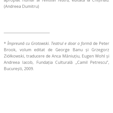
apropiat număr al revistei
Teatru,
editată la Chişinău.
(Andreea Dumitru)
__________________________
*
Împreună cu
Grotowski
. Teatrul e doar o formă
de Peter
Brook, volum editat de George Banu şi Grzegorz
Ziółkowski, traducere de Anca Măniuţiu, Eugen Wohl şi
Andreea Iacob, Fundaţia Culturală „Camil Petrescu”,
Bucureşti, 2009.