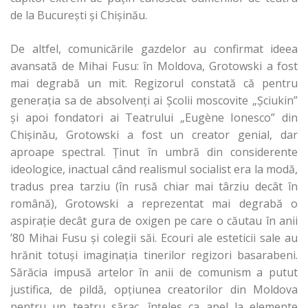
de la Bucureşti şi Chişinău.
De altfel, comunicările gazdelor au confirmat ideea
avansată de Mihai Fusu: în Moldova, Grotowski a fost
mai degrabă un mit. Regizorul constată că pentru
generaţia sa de absolvenţi ai Şcolii moscovite „Şciukin”
şi apoi fondatori ai Teatrului „Eugène Ionesco” din
Chişinău, Grotowski a fost un creator genial, dar
aproape spectral. Ţinut în umbră din considerente
ideologice, inactual când realismul socialist era la modă,
tradus prea tarziu (în rusă chiar mai târziu decât în
română), Grotowski a reprezentat mai degrabă o
aspiraţie decât gura de oxigen pe care o căutau în anii
’80 Mihai Fusu şi colegii săi. Ecouri ale esteticii sale au
hrănit totuşi imaginaţia tinerilor regizori basarabeni.
Sărăcia impusă artelor în anii de comunism a putut
justifica, de pildă, opţiunea creatorilor din Moldova
pentru un teatru sărac, înţeles ca apel la elemente