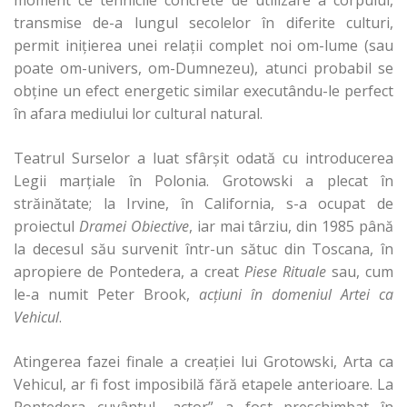
moment ce tehnicile concrete de utilizare a corpului,
transmise de-a lungul secolelor în diferite culturi,
permit iniţierea unei relaţii complet noi om-lume (sau
poate om-univers, om-Dumnezeu), atunci probabil se
obţine un efect energetic similar executându-le perfect
în afara mediului lor cultural natural.
Teatrul Surselor a luat sfârşit odată cu introducerea
Legii marţiale în Polonia. Grotowski a plecat în
străinătate; la Irvine, în California, s-a ocupat de
proiectul
Dramei Obiective
, iar mai târziu, din 1985 până
la decesul său survenit într-un sătuc din Toscana, în
apropiere de Pontedera, a creat
Piese Rituale
sau, cum
le-a numit Peter Brook,
acţiuni în domeniul Artei ca
Vehicul
.
Atingerea fazei finale a creaţiei lui Grotowski, Arta ca
Vehicul, ar fi fost imposibilă fără etapele anterioare. La