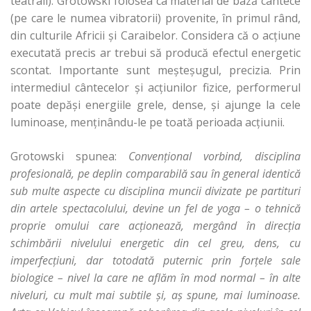
teatrali). Grotowski folosea ca material de bază cântece
(pe care le numea vibratorii) provenite, în primul rând,
din culturile Africii şi Caraibelor. Considera că o acţiune
executată precis ar trebui să producă efectul energetic
scontat. Importante sunt meşteşugul, precizia. Prin
intermediul cântecelor şi acţiunilor fizice, performerul
poate depăşi energiile grele, dense, şi ajunge la cele
luminoase, menţinându-le pe toată perioada acţiunii.
Grotowski spunea:
Convenţional vorbind, disciplina
profesională, pe deplin comparabilă sau în general identică
sub multe aspecte cu disciplina muncii divizate pe partituri
din artele spectacolului, devine un fel de yoga – o tehnică
proprie omului care acţionează, mergând în direcţia
schimbării nivelului energetic din cel greu, dens, cu
imperfecţiuni, dar totodată puternic prin forţele sale
biologice – nivel la care ne aflăm în mod normal – în alte
niveluri, cu mult mai subtile şi, aş spune, mai luminoase.