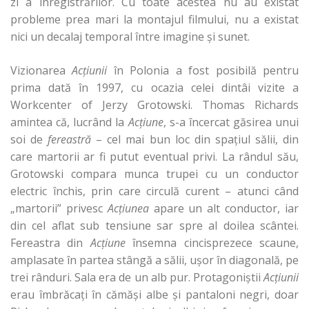
zi a înregistrărilor. Cu toate acestea nu au existat
probleme prea mari la montajul filmului, nu a existat
nici un decalaj temporal între imagine şi sunet.
Vizionarea
Acţiunii
în Polonia a fost posibilă pentru
prima dată în 1997, cu ocazia celei dintâi vizite a
Workcenter of Jerzy Grotowski. Thomas Richards
amintea că, lucrând la
Acţiune
, s-a încercat găsirea unui
soi de
fereastră
– cel mai bun loc din spaţiul sălii, din
care martorii ar fi putut eventual privi. La rândul său,
Grotowski compara munca trupei cu un conductor
electric închis, prin care circulă curent – atunci când
„martorii” privesc
Acţiunea
apare un alt conductor, iar
din cel aflat sub tensiune sar spre al doilea scântei.
Fereastra din
Acţiune
însemna cincisprezece scaune,
amplasate în partea stângă a sălii, uşor în diagonală, pe
trei rânduri. Sala era de un alb pur. Protagoniştii
Acţiunii
erau îmbrăcaţi în cămăşi albe şi pantaloni negri, doar