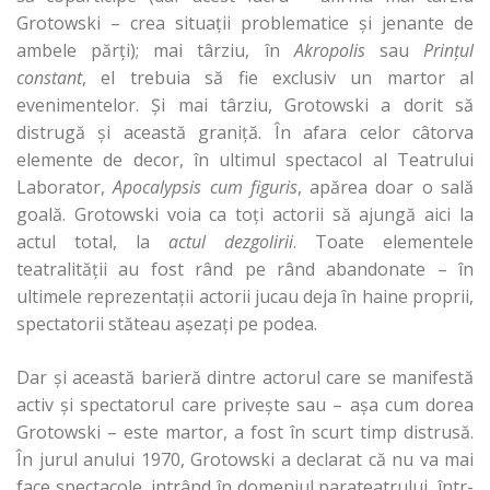
Grotowski – crea situaţii problematice şi jenante de
ambele părţi); mai târziu, în
Akropolis
sau
Prinţul
constant
, el trebuia să fie exclusiv un martor al
evenimentelor. Şi mai târziu, Grotowski a dorit să
distrugă şi această graniţă. În afara celor câtorva
elemente de decor, în ultimul spectacol al Teatrului
Laborator,
Apocalypsis cum figuris
, apărea doar o sală
goală. Grotowski voia ca toţi actorii să ajungă aici la
actul total, la
actul dezgolirii
. Toate elementele
teatralităţii au fost rând pe rând abandonate – în
ultimele reprezentaţii actorii jucau deja în haine proprii,
spectatorii stăteau aşezaţi pe podea.
Dar şi această barieră dintre actorul care se manifestă
activ şi spectatorul care priveşte sau – aşa cum dorea
Grotowski – este martor, a fost în scurt timp distrusă.
În jurul anului 1970, Grotowski a declarat că nu va mai
face spectacole, intrând în domeniul parateatrului, într-