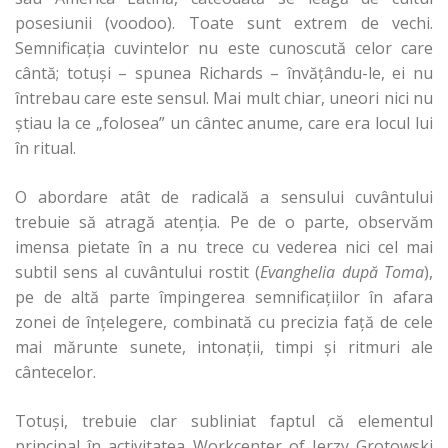
posesiunii (voodoo). Toate sunt extrem de vechi.
Semnificaţia cuvintelor nu este cunoscută celor care
cântă; totuşi – spunea Richards – învăţându-le, ei nu
întrebau care este sensul. Mai mult chiar, uneori nici nu
ştiau la ce „folosea” un cântec anume, care era locul lui
în ritual.
O abordare atât de radicală a sensului cuvântului
trebuie să atragă atenţia. Pe de o parte, observăm
imensa pietate în a nu trece cu vederea nici cel mai
subtil sens al cuvântului rostit (
Evanghelia după Toma
),
pe de altă parte împingerea semnificaţiilor în afara
zonei de înţelegere, combinată cu precizia faţă de cele
mai mărunte sunete, intonaţii, timpi şi ritmuri ale
cântecelor.
Totuşi, trebuie clar subliniat faptul că elementul
principal în activitatea Workcenter of Jerzy Grotowski