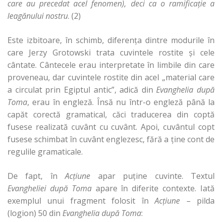
care au precedat acel fenomen), deci ca o ramificaţie a
leagănului nostru
. (2)
Este izbitoare, în schimb, diferenţa dintre modurile în
care Jerzy Grotowski trata cuvintele rostite şi cele
cântate. Cântecele erau interpretate în limbile din care
proveneau, dar cuvintele rostite din acel „material care
a circulat prin Egiptul antic”, adică din
Evanghelia după
Toma
, erau în engleză. Însă nu într-o engleză până la
capăt corectă gramatical, căci traducerea din coptă
fusese realizată cuvânt cu cuvânt. Apoi, cuvântul copt
fusese schimbat în cuvânt englezesc, fără a ţine cont de
regulile gramaticale.
De fapt, în
Acţiune
apar puţine cuvinte. Textul
Evangheliei după Toma
apare în diferite contexte. Iată
exemplul unui fragment folosit în
Acţiune
– pilda
(logion) 50 din
Evanghelia după Toma
: