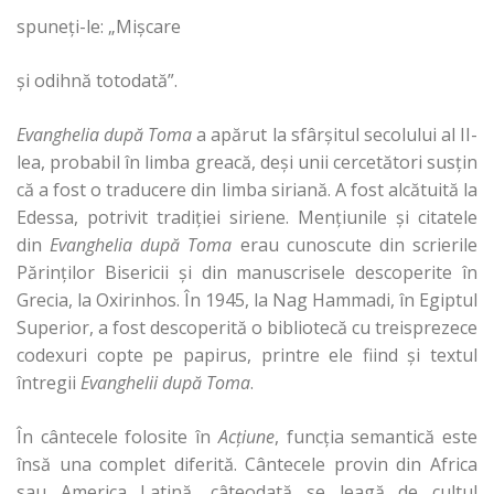
spuneţi-le: „Mişcare
şi odihnă totodată”.
Evanghelia după Toma
a apărut la sfârşitul secolului al II-
lea, probabil în limba greacă, deşi unii cercetători susţin
că a fost o traducere din limba siriană. A fost alcătuită la
Edessa, potrivit tradiţiei siriene. Menţiunile şi citatele
din
Evanghelia după Toma
erau cunoscute din scrierile
Părinţilor Bisericii şi din manuscrisele descoperite în
Grecia, la Oxirinhos. În 1945, la Nag Hammadi, în Egiptul
Superior, a fost descoperită o bibliotecă cu treisprezece
codexuri copte pe papirus, printre ele fiind şi textul
întregii
Evanghelii după Toma
.
În cântecele folosite în
Acţiune
, funcţia semantică este
însă una complet diferită. Cântecele provin din Africa
sau America Latină, câteodată se leagă de cultul