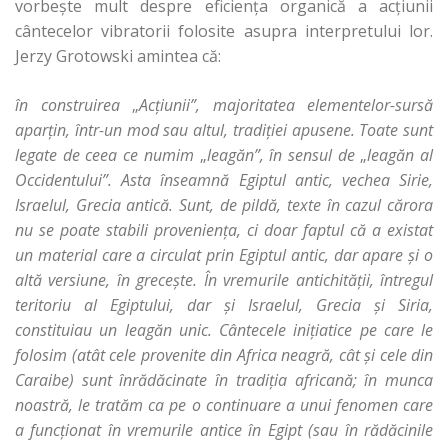
vorbeşte mult despre eficienţa organică a acţiunii
cântecelor vibratorii folosite asupra interpretului lor.
Jerzy Grotowski amintea că:
în construirea
„
Acţiunii”, majoritatea elementelor-sursă
aparţin, într-un mod sau altul, tradiţiei apusene.
Toate sunt
legate de ceea ce numim
„
leagăn”, în sensul de
„
leagăn al
Occidentului”.
Asta înseamnă Egiptul antic, vechea Sirie,
Israelul, Grecia antică. Sunt, de pildă, texte în cazul cărora
nu se poate stabili provenienţa, ci doar faptul că a existat
un material care a circulat prin Egiptul antic, dar apare şi o
altă versiune, în greceşte. În vremurile antichităţii, întregul
teritoriu al Egiptului, dar şi Israelul, Grecia şi Siria,
constituiau un leagăn unic. Cântecele iniţiatice pe care le
folosim (atât cele provenite din Africa
neagră, cât şi cele din
Caraibe) sunt înrădăcinate în tradiţia africană; în munca
noastră, le tratăm ca pe o continuare a unui fenomen care
a funcţionat în vremurile antice în Egipt (sau în rădăcinile