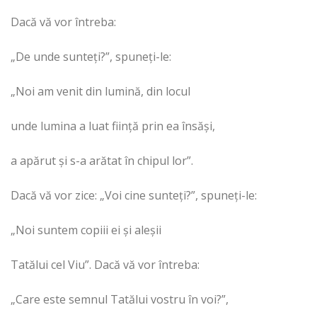
Dacă vă vor întreba:
„De unde sunteţi?”, spuneţi-le:
„Noi am venit din lumină, din locul
unde lumina a luat fiinţă prin ea însăşi,
a apărut şi s-a arătat în chipul lor”.
Dacă vă vor zice: „Voi cine sunteţi?”, spuneţi-le:
„Noi suntem copiii ei şi aleşii
Tatălui cel Viu”. Dacă vă vor întreba:
„Care este semnul Tatălui vostru în voi?”,