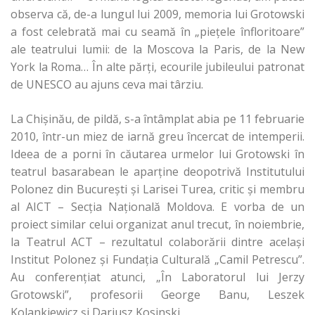
observa că, de-a lungul lui 2009, memoria lui Grotowski
a fost celebrată mai cu seamă în „pieţele înfloritoare”
ale teatrului lumii: de la Moscova la Paris, de la New
York la Roma… În alte părţi, ecourile jubileului patronat
de UNESCO au ajuns ceva mai târziu.
La Chişinău, de pildă, s-a întâmplat abia pe 11 februarie
2010, într-un miez de iarnă greu încercat de intemperii.
Ideea de a porni în căutarea urmelor lui Grotowski în
teatrul basarabean le aparţine deopotrivă Institutului
Polonez din Bucureşti şi Larisei Turea, critic şi membru
al AICT – Secţia Naţională Moldova. E vorba de un
proiect similar celui organizat anul trecut, în noiembrie,
la Teatrul ACT – rezultatul colaborării dintre acelaşi
Institut Polonez şi Fundaţia Culturală „Camil Petrescu”.
Au conferenţiat atunci, „În Laboratorul lui Jerzy
Grotowski”, profesorii George Banu, Leszek
Kolankiewicz şi Dariusz Kosinski.