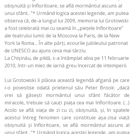
obişnuită şi înfloritoare, se află mormântul ascuns al
unui sfânt…”* Urmând logica acestei legende, am putea
observa că, de-a lungul lui 2009, memoria lui Grotowski
a fost celebrată mai cu seamă în „pieţele înfloritoare”
ale teatrului lumii: de la Moscova la Paris, de la New
York la Roma… În alte părţi, ecourile jubileului patronat
de UNESCO au ajuns ceva mai târziu.
La Chişinău, de pildă, s-a întâmplat abia pe 11 februarie
2010, într-un miez de iarnă greu încercat de intemperii.
Lui Grotowski îi plăcea această legendă afgană pe care
i-o povestise odată prietenul său Peter Brook: „dacă
vrei să găseşti mormântul unui sfânt făcător de
miracole, trebuie să cauţi piaţa cea mai înfloritoare. (…)
Acolo se află viaţa de zi cu zi, obişnuită, şi, în spatele
acestui întreg fenomen care constituie aşa-zisa viaţă
obişnuită şi înfloritoare, se află mormântul ascuns al
unui sfânt…”* Urmând logica acestei legende, am putea