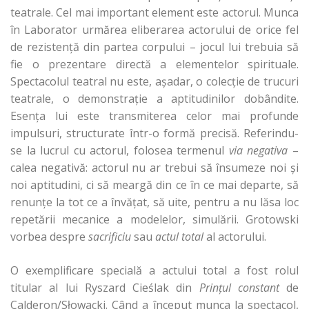
teatrale. Cel mai important element este actorul. Munca
în Laborator urmărea eliberarea actorului de orice fel
de rezistenţă din partea corpului – jocul lui trebuia să
fie o prezentare directă a elementelor spirituale.
Spectacolul teatral nu este, aşadar, o colecţie de trucuri
teatrale, o demonstraţie a aptitudinilor dobândite.
Esenţa lui este transmiterea celor mai profunde
impulsuri, structurate într-o formă precisă. Referindu-
se la lucrul cu actorul, folosea termenul
via negativa
–
calea negativă: actorul nu ar trebui să însumeze noi şi
noi aptitudini, ci să meargă din ce în ce mai departe, să
renunţe la tot ce a învăţat, să uite, pentru a nu lăsa loc
repetării mecanice a modelelor, simulării. Grotowski
vorbea despre
sacrificiu
sau
actul total
al actorului.
O exemplificare specială a actului total a fost rolul
titular al lui Ryszard Cieślak din
Prinţul constant
de
Calderon/Słowacki. Când a început munca la spectacol,