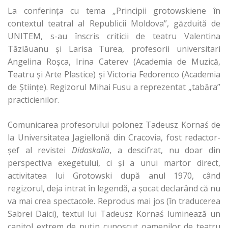
La conferinţa cu tema „Principii grotowskiene în
contextul teatral al Republicii Moldova”, găzduită de
UNITEM, s-au înscris criticii de teatru Valentina
Tăzlăuanu şi Larisa Turea, profesorii universitari
Angelina Roşca, Irina Caterev (Academia de Muzică,
Teatru şi Arte Plastice) şi Victoria Fedorenco (Academia
de Ştiinţe). Regizorul Mihai Fusu a reprezentat „tabăra”
practicienilor.
Comunicarea profesorului polonez Tadeusz Kornaś de
la Universitatea Jagiellonă din Cracovia, fost redactor-
şef al revistei
Didaskalia
, a descifrat, nu doar din
perspectiva exegetului, ci şi a unui martor direct,
activitatea lui Grotowski după anul 1970, când
regizorul, deja intrat în legendă, a şocat declarând că nu
va mai crea spectacole. Reprodus mai jos (în traducerea
Sabrei Daici), textul lui Tadeusz Kornaś luminează un
capitol extrem de puţin cunoscut oamenilor de teatru