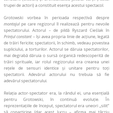
trupei de actori) a constituit esenţa acestui spectacol.
Grotowski vorbea în perioada respectivă despre
montajul
pe care regizorul îl realizează pentru nevoile
spectatorului. Actorul – de pildă Ryszard Cieślak în
Prinţul constant
– îşi avea propria linie de acţiune, legată
de trăiri fericite; spectatorii, în schimb, vedeau povestea
supliciului, a torturilor. Actorul se dăruia spectatorilor,
mai degrabă dăruia o sursă organică redescoperită de
trăiri sprituale, iar rolul regizorului era crearea unei
reţele de sensuri identice şi unitare pentru toţi
spectatorii. Adevărul actorului nu trebuia să fie
adevărul spectatorului.
Relaţia actor-spectator era, la rândul ei, una esenţială
pentru Grotowski, în continuă evoluţie. În
reprezentaţiile de început, spectatorul era uneori „silit”
să coparticipe (dar acest lucru – afirma mai târziu