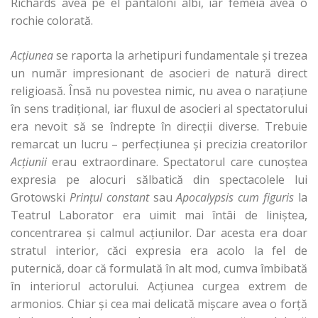
Richards avea pe el pantaloni albi, iar femeia avea o
rochie colorată.
Acţiunea
se raporta la arhetipuri fundamentale şi trezea
un număr impresionant de asocieri de natură direct
religioasă. Însă nu povestea nimic, nu avea o naraţiune
în sens tradiţional, iar fluxul de asocieri al spectatorului
era nevoit să se îndrepte în direcţii diverse. Trebuie
remarcat un lucru – perfecţiunea şi precizia creatorilor
Acţiunii
erau extraordinare. Spectatorul care cunoştea
expresia pe alocuri sălbatică din spectacolele lui
Grotowski
Prinţul constant
sau
Apocalypsis cum figuris
la
Teatrul Laborator era uimit mai întâi de liniştea,
concentrarea şi calmul acţiunilor. Dar acesta era doar
stratul interior, căci expresia era acolo la fel de
puternică, doar că formulată în alt mod, cumva îmbibată
în interiorul actorului. Acţiunea curgea extrem de
armonios. Chiar şi cea mai delicată mişcare avea o forţă