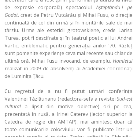
de expresie corporală) spectacolul
Aşteptându-l pe
Godot
, creat de Petru Vutcărău şi Mihai Fusu, o direcţie
continuată de cel din urmă şi în montările sale de mai
târziu. Urme ale esteticii grotowskiene, crede Larisa
Turea, pot fi descifrate şi în teatrul poetic al lui Andrei
Vartic, emblematic pentru generaţia anilor ’70. Răzleţ
sunt pomenite experienţe ceva mai recente sau chiar de
ultimă oră, Mihai Fusu invocand, de exemplu,
Hamletul
realizat in 2009 de absolvenţi ai Academiei coordonaţi
de Luminiţa Ţâcu.
Cu regretul de a nu fi putut urmări conferinţa
Valentinei Tăzlăunanu (redactora-sefa a revistei
Sud-est
cultural
a lipsit din motive obiective) ori pe cea,
prezentată în rusă, a Irinei Caterev (lector superior la
Catedra de regie din AMTAP), mai amintesc doar că
toate comunicările colocviului vor fi publicate într-un