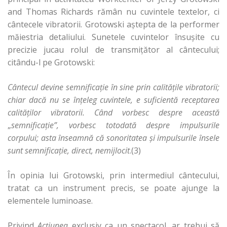
and Thomas Richards rămân nu cuvintele textelor, ci
cântecele vibratorii. Grotowski aştepta de la performer
măiestria detaliului. Sunetele cuvintelor însuşite cu
precizie jucau rolul de transmiţător al cântecului;
citându-l pe Grotowski:
Cântecul devine semnificaţie în sine prin calităţile vibratorii;
chiar dacă nu se înţeleg cuvintele, e suficientă receptarea
calităţilor vibratorii. Când vorbesc despre această
„
semnificaţie”, vorbesc totodată despre impulsurile
corpului; asta înseamnă că sonoritatea şi impulsurile însele
sunt semnificaţie, direct, nemijlocit
.(3)
În opinia lui Grotowski, prin intermediul cântecului,
tratat ca un instrument precis, se poate ajunge la
elementele luminoase.
Privind
Acţiunea
exclusiv ca un spectacol, ar trebui să