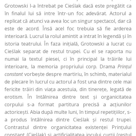
Grotowski l-a întrebat pe Cieślak dacă este pregătit ca
în finalul lui să intre într-un foc adevărat. Actorul a
replicat că atunci va avea loc un singur spectacol, dar că
este de acord. Însă acel foc trebuia să fie arderea
interioară. Lucrul la rolul amintit a intrat în legendă şi în
istoria teatrului. În faza iniţială, Grotowski a lucrat cu
Cieślak separat de restul trupei. Cu el se raporta nu
numai la textul piesei, ci în principal la trăirile lui
interioare, la memoria propriului corp. Drama
Prinţul
constant
vorbeşte despre martiriu, în schimb, materialul
de plecare în lucrul cu actorul a fost una dintre cele mai
fericite trăiri din viaţa acestuia, din tinereţe, legată de
erotism. În întâlnirea dintre text şi organicitatea
corpului s-a format partitura precisă a acţiunilor
actoriceşti. Abia după multe luni, în timpul repetiţiilor, s-
a produs întâlnirea dintre Cieślak şi restul trupei.
Contrastul dintre organicitatea existenţei Prinţului
constant (Cieślak) şi artificialitatea jocului curţii (restul