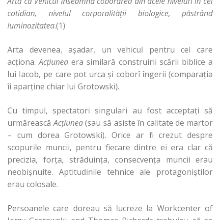
Arta ca Vehicul înseamnă coborârea din acele niveluri în cel
cotidian, nivelul corporalităţii biologice, păstrând
luminozitatea
.(1)
Arta devenea, aşadar, un vehicul pentru cel care
acţiona.
Acţiunea
era similară construirii scării biblice a
lui Iacob, pe care pot urca şi coborî îngerii (comparaţia
îi aparţine chiar lui Grotowski).
Cu timpul, spectatori singulari au fost acceptaţi să
urmărească
Acţiunea
(sau să asiste în calitate de martor
– cum dorea Grotowski). Orice ar fi crezut despre
scopurile muncii, pentru fiecare dintre ei era clar că
precizia, forţa, străduinţa, consecvenţa muncii erau
neobişnuite. Aptitudinile tehnice ale protagoniştilor
erau colosale.
Persoanele care doreau să lucreze la Workcenter of