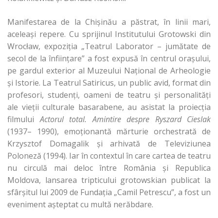
Manifestarea de la Chişinău a păstrat, în linii mari,
aceleaşi repere. Cu sprijinul Institutului Grotowski din
Wrocław, expoziţia „Teatrul Laborator – jumătate de
secol de la înfiinţare” a fost expusă în centrul oraşului,
pe gardul exterior al Muzeului Naţional de Arheologie
şi Istorie. La Teatrul Satiricus, un public avid, format din
profesori, studenţi, oameni de teatru şi personalităţi
ale vieţii culturale basarabene, au asistat la proiecţia
filmului
Actorul total. Amintire despre Ryszard Cieslak
(1937– 1990), emoţionantă mărturie orchestrată de
Krzysztof Domagalik şi arhivată de Televiziunea
Poloneză (1994). Iar în contextul în care cartea de teatru
nu circulă mai deloc între România şi Republica
Moldova, lansarea tripticului grotowskian publicat la
sfârşitul lui 2009 de Fundaţia „Camil Petrescu”, a fost un
eveniment aşteptat cu multă nerăbdare.