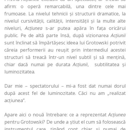
afirm: o operă remarcabilă, una dintre cele mai
frumoase. La nivelul tehnicii şi structurii dramatice, la
nivelul cursivităţii, calităţii, intensităţii şi la multe alte
niveluri,
Acţiunea
s-ar putea apăra în faţa oricărui
public. Pe de altă parte însă, după vizionarea
Acţiunii
sunt înclinat să împărtăşesc ideea lui Grotowski potrivit
căreia performerii au reuşit prin intermediul acestei
structuri să treacă într-un nivel subtil şi să menţină,
chiar dacă numai pe durata
Acţiunii
, subtilitatea şi
luminozitatea.
Dar mie – spectatorului – mi-a fost dat numai dorul
după acest fel de luminozitate. Căci nu am „realizat
acţiunea”.
Apare aici o nouă întrebare: ce a reprezentat
Acţiunea
pentru Grotowski? De unde a ştiut el cum să folosească
instrumentul care, ţinând cont chiar şi numai de