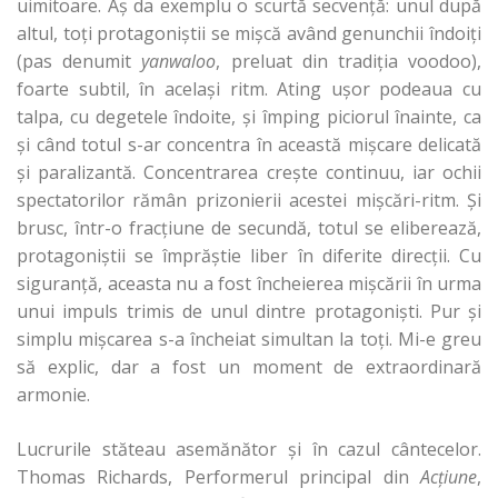
uimitoare. Aş da exemplu o scurtă secvenţă: unul după
altul, toţi protagoniştii se mişcă având genunchii îndoiţi
(pas denumit
yanwaloo
, preluat din tradiţia voodoo),
foarte subtil, în acelaşi ritm. Ating uşor podeaua cu
talpa, cu degetele îndoite, şi împing piciorul înainte, ca
şi când totul s-ar concentra în această mişcare delicată
şi paralizantă. Concentrarea creşte continuu, iar ochii
spectatorilor rămân prizonierii acestei mişcări-ritm. Şi
brusc, într-o fracţiune de secundă, totul se eliberează,
protagoniştii se împrăştie liber în diferite direcţii. Cu
siguranţă, aceasta nu a fost încheierea mişcării în urma
unui impuls trimis de unul dintre protagonişti. Pur şi
simplu mişcarea s-a încheiat simultan la toţi. Mi-e greu
să explic, dar a fost un moment de extraordinară
armonie.
Lucrurile stăteau asemănător şi în cazul cântecelor.
Thomas Richards, Performerul principal din
Acţiune
,