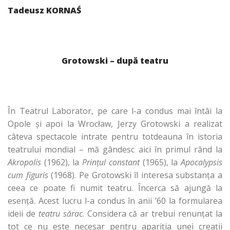
Tadeusz KORNAŚ
Grotowski – dup
ă teatru
În Teatrul Laborator, pe care l-a condus mai întâi la
Opole şi apoi la Wrocław, Jerzy Grotowski a realizat
câteva spectacole intrate pentru totdeauna în istoria
teatrului mondial – mă gândesc aici în primul rând la
Akropolis
(1962), la
Prinţul constant
(1965), la
Apocalypsis
cum figuris
(1968). Pe Grotowski îl interesa substanţa a
ceea ce poate fi numit teatru. Încerca să ajungă la
esenţă. Acest lucru l-a condus în anii ’60 la formularea
ideii de
teatru sărac
. Considera că ar trebui renunţat la
tot ce nu este necesar pentru apariţia unei creaţii