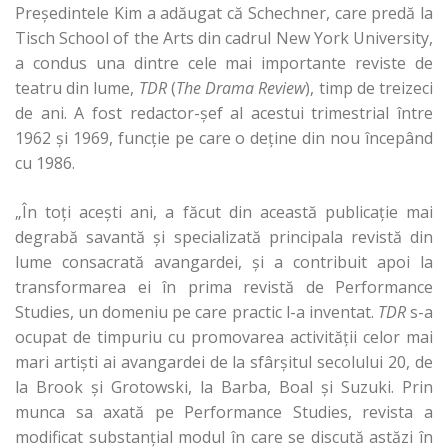
Preşedintele Kim a adăugat că Schechner, care predă la
Tisch School of the Arts din cadrul New York University,
a condus una dintre cele mai importante reviste de
teatru din lume,
TDR
(
The Drama Review
), timp de treizeci
de ani. A fost redactor-şef al acestui trimestrial între
1962 şi 1969, funcţie pe care o deţine din nou începând
cu 1986.
„În toţi aceşti ani, a făcut din această publicaţie mai
degrabă savantă şi specializată principala revistă din
lume consacrată avangardei, şi a contribuit apoi la
transformarea ei în prima revistă de Performance
Studies, un domeniu pe care practic l-a inventat.
TDR
s-a
ocupat de timpuriu cu promovarea activităţii celor mai
mari artişti ai avangardei de la sfârşitul secolului 20, de
la Brook şi Grotowski, la Barba, Boal şi Suzuki. Prin
munca sa axată pe Performance Studies, revista a
modificat substanţial modul în care se discută astăzi în