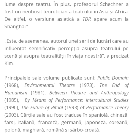
lume despre teatru. În plus, profesorul Schechner a
fost un neobosit teoretician a teatrului în Asia şi Africa.
De altfel, o versiune asiatică a
TDR
apare acum la
Shanghai.”
„Este, de asemenea, autorul unei serii de lucrări care au
influenţat semnificativ percepţia asupra teatrului pe
scenă şi asupra teatralităţii în viaţa noastră”, a precizat
Kim.
Principalele sale volume publicate sunt:
Public Domain
(1968),
Environmental Theatre
(1973),
The End of
Humanism
(1981),
Between Theatre and Anthropology
(1985),
By Means of Performance: Intercultural Studies
(1990),
The Future of Ritual
(1993) et
Performance Theory
(2003). Cărţile sale au fost traduse în spaniolă, chineză,
farsi, italiană, franceză, germană, japoneză, coreană,
polonă, maghiară, română şi sârbo-croată.