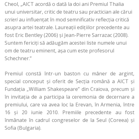
Cheol, „AICT acordă o dată la doi ani Premiul Thalia
unui universitar, critic de teatru sau practician ale cărui
scrieri
au influenţat în mod semnificativ reflecţia critică
asupra artei teatrale. Laureaţii ediţiilor precedente au
fost Eric Bentley (2006) şi Jean-Pierre Sarrazac (2008).
Suntem fericiţi să adăugăm acestei liste numele unui
om de teatru eminent, aşa cum este profesorul
Schechner.”
Premiul constă într-un baston cu mâner de argint,
special conceput şi oferit de Secţia română a AICT şi
Fundaţia „William Shakespeare” din Craiova, precum şi
în invitaţia de a participa la ceremonia de decernare a
premiului, care va avea loc la Erevan, în Armenia, între
16 şi 20 iunie 2010. Premiile precedente au fost
înmânate în cadrul congreselor de la Seul (Coreea) şi
Sofia (Bulgaria).