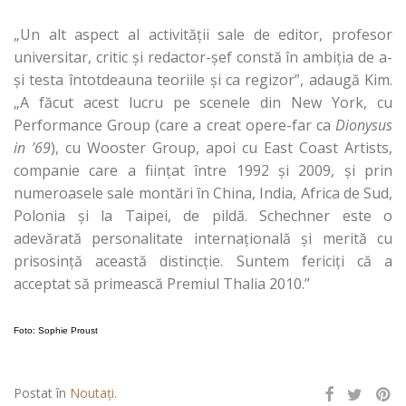
„Un alt aspect al activităţii sale de editor, profesor
universitar, critic şi redactor-şef constă în ambiţia de a-
şi testa întotdeauna teoriile şi ca regizor”, adaugă Kim.
„A făcut acest lucru pe scenele din New York, cu
Performance Group (care a creat opere-far ca
Dionysus
in ’69
), cu Wooster Group, apoi cu East Coast Artists,
companie care a fiinţat între 1992 şi 2009, şi prin
numeroasele sale montări în China, India, Africa de Sud,
Polonia şi la Taipei, de pildă. Schechner este o
adevărată personalitate internaţională şi merită cu
prisosinţă această distincţie. Suntem fericiţi că a
acceptat să primească Premiul Thalia 2010.”
Foto: Sophie Proust
Postat în
Noutați
.