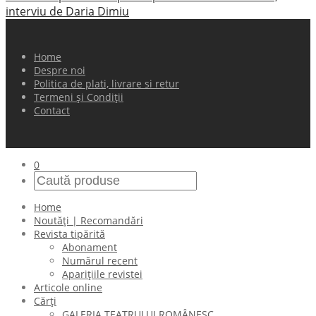
interviu de Daria Dimiu
Home
Despre noi
Politica de plati, livrare si retur
Termeni și Condiții
Contact
0
Home
Noutăți | Recomandări
Revista tipărită
Abonament
Numărul recent
Aparițiile revistei
Articole online
Cărți
GALERIA TEATRULUI ROMÂNESC