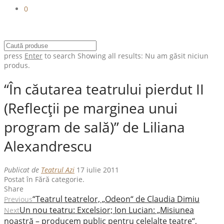
0
press
Enter
to search
Showing all results:
Nu am găsit niciun
produs.
“În căutarea teatrului pierdut II
(Reflecţii pe marginea unui
program de sală)” de Liliana
Alexandrescu
Publicat de
Teatrul Azi
17 iulie 2011
Postat în Fără categorie.
Share
“Teatrul teatrelor, „Odeon“ de Claudia Dimiu
Previous
Un nou teatru: Excelsior; Ion Lucian: „Misiunea
Next
noastră – producem public pentru celelalte teatre“,