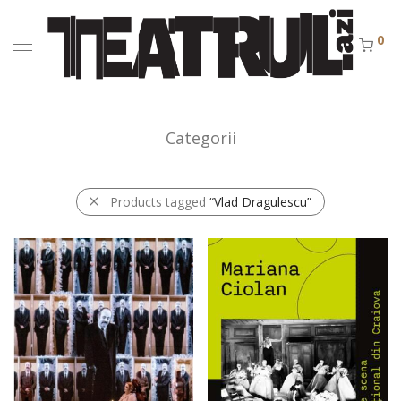
0
Categorii
Products tagged
“Vlad Dragulescu”