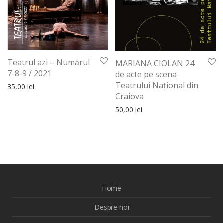
Teatrul azi – Numărul
MARIANA CIOLAN 24
7-8-9 / 2021
de acte pe scena
Teatrului Național din
35,00
lei
Craiova
50,00
lei
Home
Despre noi