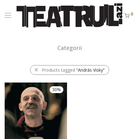
0
Categorii
Products tagged
“András Visky”
30%