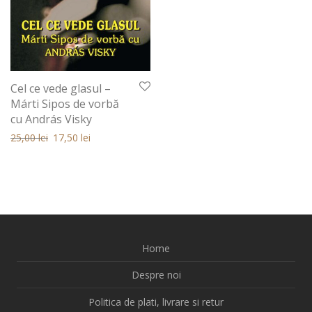
Cel ce vede glasul –
Márti Sipos de vorbă
cu András Visky
Prețul inițial a fost: 25,00 lei.
Prețul curent este: 25,00 lei.
25,00
lei
17,50
lei
Home
Despre noi
Politica de plati, livrare si retur