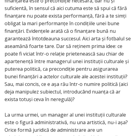
finanțarea este o precondiție necesară, dar nu și
suficientă, în sensul că aici cutuma este să spui că fără
finanțare nu poate exista performanță, fără a te simți
obligat la mari performanțe în condițiile unei bune
finanțări. Evidențele arată că o finanțare bună nu
garantează întotdeauna succesul. Aici arta și fotbalul se
aseamănă foarte tare. Dar să reținem prima idee: ce
poate fi viciat într-o relație prietenească sau chiar de
apartenență între managerul unei instituții culturale și
puterea politică, ca precondiție pentru asigurarea
bunei finanțări a actelor culturale ale acestei instituții?
Sau, mai concis, ce e așa rău într-o numire politică (aici
deja manipulez subiectul, introducând nuanța că ar
exista totuși ceva în neregulă)?
La urma urmei, un manager al unei instituții culturale
este o figură administrativă, nu una artistică, nu-i așa?
Orice formă juridică de administrare are un