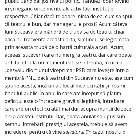
public. Când dai jos rivalul politic, îl anulezi doar lovind
în și negând orice merite ale activității instituției
respective. Chiar dacă te doare inima de ea, cum să spui
că teatrul e bun, dar managerul e prost? Acum câteva
luni Suceava era mândră de trupa sa de teatru, chiar
dacă nu frecventa această artă, simțindu-se legitimată
prin această trupă pe o hartă culturală a țării. Acum,
aceeași suceveni care nu merg la teatru, dar care poate
ar fi făcut-o la un moment dat, se întreabă, în urma
„dezvăluirilor” unui viceprimar PSD care lovește într-o
membră PNL, dacă teatrul din Suceava nu este, așa cum
spune acesta, încă un alt loc al mediocrității și irosirii
banului public. În anul în care am început să plătim
deficitul este o întrebare gravă și legitimă, întrebare
care are un efect cu atât mai dur asupra muncii de zece
ani a acestei instituții. Dar, odată anulat sau pus sub
semnul întrebării prestigiul acesteia, trebuie să avem
încredere, pentru că vine
salvatorul
(în cazul nostru dl