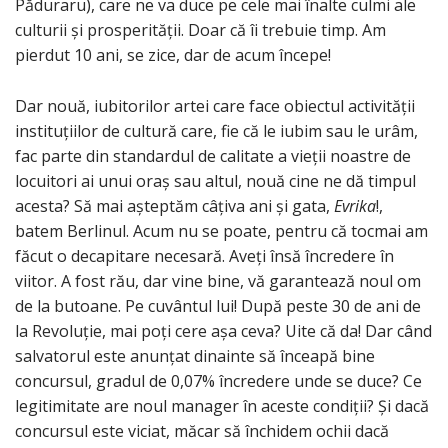
Păduraru), care ne va duce pe cele mai înalte culmi ale
culturii și prosperității. Doar că îi trebuie timp. Am
pierdut 10 ani, se zice, dar de acum începe!
Dar nouă, iubitorilor artei care face obiectul activității
instituțiilor de cultură care, fie că le iubim sau le urâm,
fac parte din standardul de calitate a vieții noastre de
locuitori ai unui oraș sau altul, nouă cine ne dă timpul
acesta? Să mai așteptăm câțiva ani și gata,
Evrika
!,
batem Berlinul. Acum nu se poate, pentru că tocmai am
făcut o decapitare necesară. Aveți însă încredere în
viitor. A fost rău, dar vine bine, vă garantează noul om
de la butoane. Pe cuvântul lui! După peste 30 de ani de
la Revoluție, mai poți cere așa ceva? Uite că da! Dar când
salvatorul este anunțat dinainte să înceapă bine
concursul, gradul de 0,07% încredere unde se duce? Ce
legitimitate are noul manager în aceste condiții? Și dacă
concursul este viciat, măcar să închidem ochii dacă