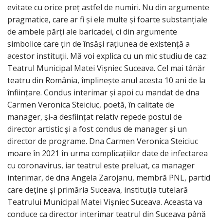
evitate cu orice preț astfel de numiri. Nu din argumente
pragmatice, care ar fi și ele multe și foarte substanțiale
de ambele părți ale baricadei, ci din argumente
simbolice care țin de însăși rațiunea de existență a
acestor instituții. Mă voi explica cu un mic studiu de caz:
Teatrul Municipal Matei Vișniec Suceava. Cel mai tânăr
teatru din România, împlinește anul acesta 10 ani de la
înființare. Condus interimar și apoi cu mandat de dna
Carmen Veronica Steiciuc, poetă, în calitate de
manager, și-a desființat relativ repede postul de
director artistic și a fost condus de manager și un
director de programe. Dna Carmen Veronica Steiciuc
moare în 2021 în urma complicațiilor date de infectarea
cu coronavirus, iar teatrul este preluat, ca manager
interimar, de dna Angela Zarojanu, membră PNL, partid
care deține și primăria Suceava, instituția tutelară
Teatrului Municipal Matei Vișniec Suceava. Aceasta va
conduce ca director interimar teatrul din Suceava până