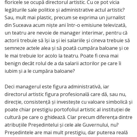
floricele se ocupă directorul artistic. Cu ce pot vicia
legăturile sale politice și administrative actul artistic?
Sau, mult mai plastic, precum se exprima un jurnalist
din Suceava acum niște ani într-o emisiune televizată,
un teatru are nevoie de manager interimar, pentru că
actorii trebuie să își ia și iei salariile și cineva trebuie să
semneze actele alea și să poată cumpăra baloane și ce
le mai trebuie lor acolo la teatru. Poate fi ceva mai
benign decât rolul de a da salarii actorilor pe care îi
iubim și a le cumpăra baloane?
Deci managerul este figura administrativă, iar
directorul artistic figura profesională care dă, sau nu,
direcție, consistență și investește cu valoare simbolică și
poate chiar prestigiu portofoliul artistic al instituției de
cultură pe care o ghidează. Clar precum diferența dintre
atribuțiile Președintelui și cele ale Guvernului, nu?
Președintele are mai mult prestigiu, dar puterea reală