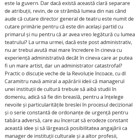
este la guvern. Dar dacă există această clară separare
de atribuții, revin, de ce strâmbă lumea din nas când
aude că cutare director general de teatru este numit de
cutare primărie pentru că este din același partid cu
primarul și nu pentru că ar avea vreo legătură cu lumea
teatrului? La urma urmei, dacă este post administrativ,
nu ar trebui avută mai mare încredere în cineva cu
experiență administrativă decât în cineva care ar putea
fi un mare artist, dar un administrator catastrofal?
Practic o discuție veche de la Revoluție încoace, cu dl
Caramitru navă amiral a apărării ideii că managerul
unei instituții de cultură trebuie să aibă studii în
domeniu, adică să fie din breaslă, pentru a înțelege
nevoile și particularitățile breslei în procesul decizional
și o serie constantă de ordonanțe de urgență pentru
tabăra adversă, care au încercat să erodeze constant
această idee și să lărgească posibilitatea angajării ca
manager de instituții culturale și a altor profesii,