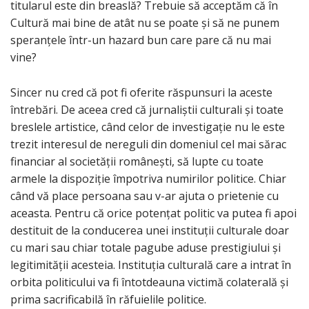
titularul este din breaslă? Trebuie să acceptăm că în
Cultură mai bine de atât nu se poate și să ne punem
speranțele într-un hazard bun care pare că nu mai
vine?
Sincer nu cred că pot fi oferite răspunsuri la aceste
întrebări. De aceea cred că jurnaliștii culturali și toate
breslele artistice, când celor de investigație nu le este
trezit interesul de nereguli din domeniul cel mai sărac
financiar al societății românești, să lupte cu toate
armele la dispoziție împotriva numirilor politice. Chiar
când vă place persoana sau v-ar ajuta o prietenie cu
aceasta. Pentru că orice potențat politic va putea fi apoi
destituit de la conducerea unei instituții culturale doar
cu mari sau chiar totale pagube aduse prestigiului și
legitimității acesteia. Instituția culturală care a intrat în
orbita politicului va fi întotdeauna victimă colaterală și
prima sacrificabilă în răfuielile politice.