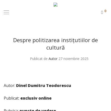
0
Despre politizarea instițutiilor de
cultură
Publicat de
Autor
27 noiembrie 2025
Autor:
Dinel Dumitru Teodorescu
Publicat:
exclusiv online
Rubrica:
puncte de vedere