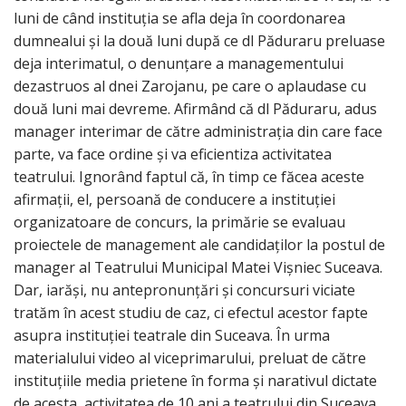
luni de când instituția se afla deja în coordonarea
dumnealui și la două luni după ce dl Păduraru preluase
deja interimatul, o denunțare a managementului
dezastruos al dnei Zarojanu, pe care o aplaudase cu
două luni mai devreme. Afirmând că dl Păduraru, adus
manager interimar de către administrația din care face
parte, va face ordine și va eficientiza activitatea
teatrului. Ignorând faptul că, în timp ce făcea aceste
afirmații, el, persoană de conducere a instituției
organizatoare de concurs, la primărie se evaluau
proiectele de management ale candidaților la postul de
manager al Teatrului Municipal Matei Vișniec Suceava.
Dar, iarăși, nu antepronunțări și concursuri viciate
tratăm în acest studiu de caz, ci efectul acestor fapte
asupra instituției teatrale din Suceava. În urma
materialului video al viceprimarului, preluat de către
instituțiile media prietene în forma și narativul dictate
de acesta, activitatea de 10 ani a teatrului din Suceava