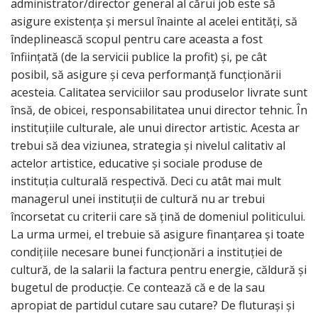
administrator/director general al cărui job este să
asigure existența și mersul înainte al acelei entități, să
îndeplinească scopul pentru care aceasta a fost
înființată (de la servicii publice la profit) și, pe cât
posibil, să asigure și ceva performanță funcționării
acesteia. Calitatea serviciilor sau produselor livrate sunt
însă, de obicei, responsabilitatea unui director tehnic. În
instituțiile culturale, ale unui director artistic. Acesta ar
trebui să dea viziunea, strategia și nivelul calitativ al
actelor artistice, educative și sociale produse de
instituția culturală respectivă. Deci cu atât mai mult
managerul unei instituții de cultură nu ar trebui
încorsetat cu criterii care să țină de domeniul politicului.
La urma urmei, el trebuie să asigure finanțarea și toate
condițiile necesare bunei funcționări a instituției de
cultură, de la salarii la factura pentru energie, căldură și
bugetul de producție. Ce contează că e de la sau
apropiat de partidul cutare sau cutare? De fluturași și