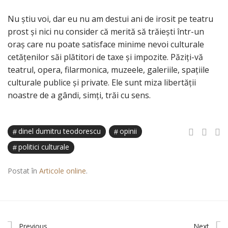
Nu știu voi, dar eu nu am destui ani de irosit pe teatru
prost și nici nu consider că merită să trăiești într-un
oraș care nu poate satisface minime nevoi culturale
cetățenilor săi plătitori de taxe și impozite. Păziți-vă
teatrul, opera, filarmonica, muzeele, galeriile, spațiile
culturale publice și private. Ele sunt miza libertății
noastre de a gândi, simți, trăi cu sens.
dinel dumitru teodorescu
opinii
politici culturale
Postat în
Articole online
.
Previous
Next