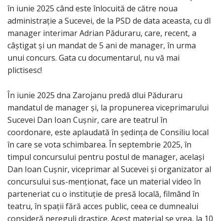
în iunie 2025 când este înlocuită de către noua
administrație a Sucevei, de la PSD de data aceasta, cu dl
manager interimar Adrian Păduraru, care, recent, a
câștigat și un mandat de 5 ani de manager, în urma
unui concurs. Gata cu documentarul, nu vă mai
plictisesc!
În iunie 2025 dna Zarojanu predă dlui Păduraru
mandatul de manager și, la propunerea viceprimarului
Sucevei Dan Ioan Cușnir, care are teatrul în
coordonare, este aplaudată în ședința de Consiliu local
în care se vota schimbarea. În septembrie 2025, în
timpul concursului pentru postul de manager, același
Dan Ioan Cușnir, viceprimar al Sucevei și organizator al
concursului sus-menționat, face un material video în
parteneriat cu o instituție de presă locală, filmând în
teatru, în spații fără acces public, ceea ce dumnealui
consideră nereguli drastice. Acest material se vrea, la 10