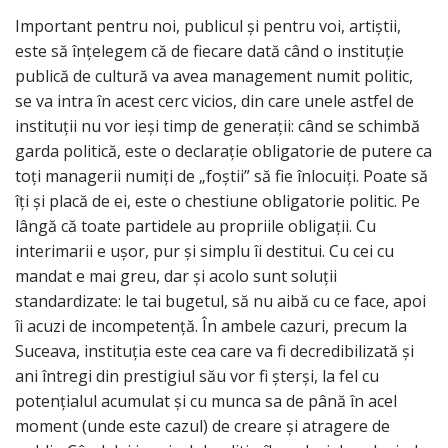
Important pentru noi, publicul și pentru voi, artiștii,
este să înțelegem că de fiecare dată când o instituție
publică de cultură va avea management numit politic,
se va intra în acest cerc vicios, din care unele astfel de
instituții nu vor ieși timp de generații: când se schimbă
garda politică, este o declarație obligatorie de putere ca
toți managerii numiți de „foștii” să fie înlocuiți. Poate să
îți și placă de ei, este o chestiune obligatorie politic. Pe
lângă că toate partidele au propriile obligații. Cu
interimarii e ușor, pur și simplu îi destitui. Cu cei cu
mandat e mai greu, dar și acolo sunt soluții
standardizate: le tai bugetul, să nu aibă cu ce face, apoi
îi acuzi de incompetență. În ambele cazuri, precum la
Suceava, instituția este cea care va fi decredibilizată și
ani întregi din prestigiul său vor fi șterși, la fel cu
potențialul acumulat și cu munca sa de până în acel
moment (unde este cazul) de creare și atragere de