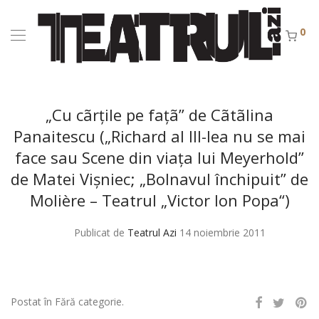
0
„Cu cãrţile pe faţã” de Cãtãlina
Panaitescu („Richard al III-lea nu se mai
face sau Scene din viaţa lui Meyerhold”
de Matei Vişniec; „Bolnavul închipuit” de
Molière – Teatrul „Victor Ion Popa“)
Publicat de
Teatrul Azi
14 noiembrie 2011
Postat în Fără categorie.