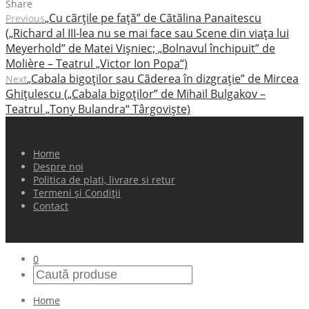
Share
„Cu cãrţile pe faţã” de Cãtãlina Panaitescu
Previous
(„Richard al III-lea nu se mai face sau Scene din viaţa lui
Meyerhold” de Matei Vişniec; „Bolnavul închipuit” de
Molière – Teatrul „Victor Ion Popa“)
„Cabala bigoţilor sau Cãderea în dizgraţie” de Mircea
Next
Ghiţulescu („Cabala bigoţilor” de Mihail Bulgakov –
Teatrul „Tony Bulandra“ Târgovişte)
Home
Despre noi
Politica de plati, livrare si retur
Termeni și Condiții
Contact
0
Home