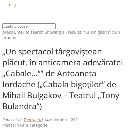
0
press
Enter
to search
Showing all results:
Nu am găsit niciun
produs.
„Un spectacol târgoviştean
plãcut, în anticamera adevãratei
„Cabale…“” de Antoaneta
Iordache („Cabala bigoţilor” de
Mihail Bulgakov – Teatrul „Tony
Bulandra“)
Publicat de
Teatrul Azi
14 noiembrie 2011
Postat în Fără categorie.