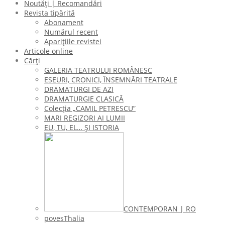
Noutăți | Recomandări
Revista tipărită
Abonament
Numărul recent
Aparițiile revistei
Articole online
Cărți
GALERIA TEATRULUI ROMÂNESC
ESEURI, CRONICI, ÎNSEMNĂRI TEATRALE
DRAMATURGI DE AZI
DRAMATURGIE CLASICĂ
Colecţia „CAMIL PETRESCU”
MARI REGIZORI AI LUMII
EU, TU, EL… ŞI ISTORIA
CONTEMPORAN | RO
povesThalia