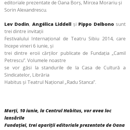
editoriale prezentate de Oana Borș, Mircea Morariu și
Sorin Alexandrescu.
Lev Dodin
,
Angélica Liddell
și
Pippo Delbono
sunt
trei dintre invitații
Festivalului Internațional de Teatru Sibiu 2014, care
începe vineri 6 iunie, și
trei dintre eroii cărților publicate de Fundația „Camil
Petrescu”. Volumele noastre
se vor găsi la standurile de la Casa de Cultură a
Sindicatelor, Librăria
Habitus și Teatrul Național „Radu Stanca”.
Marți, 10 iunie, la Centrul Habitus, vor avea loc
lansările
Fundației, trei apariții editoriale prezentate de Oana