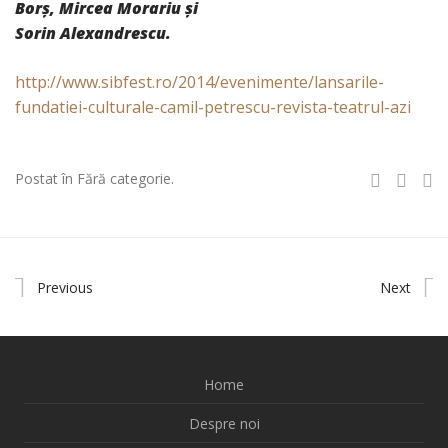
Borș, Mircea Morariu și
Sorin Alexandrescu.
http://www.sibfest.ro/2014/evenimente/lansarile-
fundatiei-culturale-camil-petrescu-revista-teatrul-azi
Postat în Fără categorie.
Previous
Next
Home
Despre noi