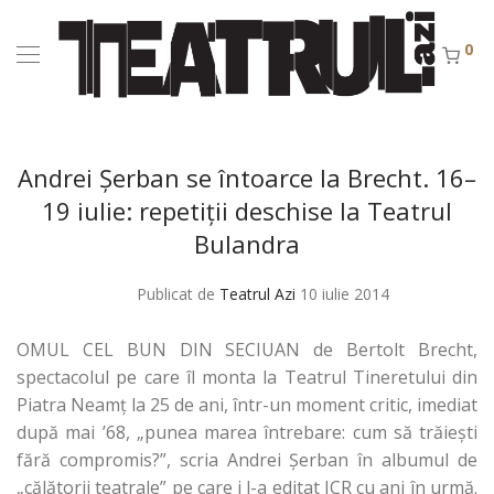
0
Andrei Șerban se întoarce la Brecht. 16–
19 iulie: repetiții deschise la Teatrul
Bulandra
Publicat de
Teatrul Azi
10 iulie 2014
OMUL CEL BUN DIN SECIUAN de Bertolt Brecht,
spectacolul pe care îl monta la Teatrul Tineretului din
Piatra Neamț la 25 de ani, într-un moment critic, imediat
după mai ʼ68, „punea marea întrebare: cum să trăiești
fără compromis?”, scria Andrei Șerban în albumul de
„călătorii teatrale” pe care i l-a editat ICR cu ani în urmă.