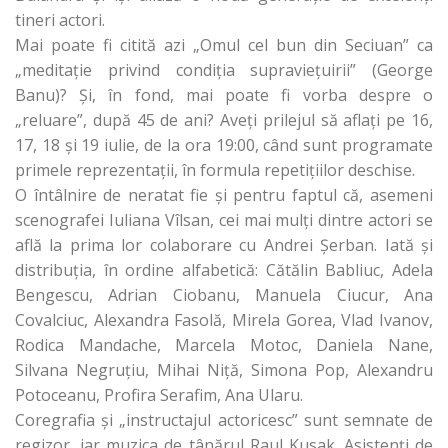
tineri actori.
Mai poate fi citită azi „Omul cel bun din Seciuan” ca
„meditație privind condiția supraviețuirii” (George
Banu)? Și, în fond, mai poate fi vorba despre o
„reluare”, după 45 de ani? Aveți prilejul să aflați pe 16,
17, 18 și 19 iulie, de la ora 19:00, când sunt programate
primele reprezentații, în formula repetițiilor deschise.
O întâlnire de neratat fie și pentru faptul că, asemeni
scenografei Iuliana Vîlsan, cei mai mulți dintre actori se
află la prima lor colaborare cu Andrei Șerban. Iată și
distribuția, în ordine alfabetică: Cătălin Babliuc, Adela
Bengescu, Adrian Ciobanu, Manuela Ciucur, Ana
Covalciuc, Alexandra Fasolă, Mirela Gorea, Vlad Ivanov,
Rodica Mandache, Marcela Motoc, Daniela Nane,
Silvana Negruţiu, Mihai Niţă, Simona Pop, Alexandru
Potoceanu, Profira Serafim, Ana Ularu.
Coregrafia și „instructajul actoricesc” sunt semnate de
regizor, iar muzica de tânărul Raul Kusak. Asistenţi de