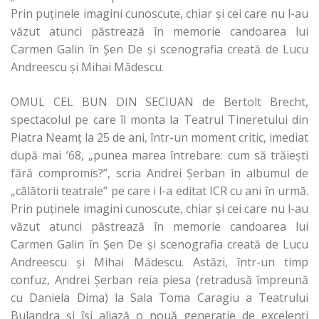
Prin puținele imagini cunoscute, chiar și cei care nu l-au
văzut atunci păstrează în memorie candoarea lui
Carmen Galin în Șen De și scenografia creată de Lucu
Andreescu și Mihai Mădescu.
OMUL CEL BUN DIN SECIUAN de Bertolt Brecht,
spectacolul pe care îl monta la Teatrul Tineretului din
Piatra Neamț la 25 de ani, într-un moment critic, imediat
după mai ʼ68, „punea marea întrebare: cum să trăiești
fără compromis?”, scria Andrei Șerban în albumul de
„călătorii teatrale” pe care i l-a editat ICR cu ani în urmă.
Prin puținele imagini cunoscute, chiar și cei care nu l-au
văzut atunci păstrează în memorie candoarea lui
Carmen Galin în Șen De și scenografia creată de Lucu
Andreescu și Mihai Mădescu. Astăzi, într-un timp
confuz, Andrei Șerban reia piesa (retradusă împreună
cu Daniela Dima) la Sala Toma Caragiu a Teatrului
Bulandra și își aliază o nouă generație de excelenți