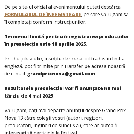
De pe site-ul oficial al evenimentului puteţi descărca
FORMULARUL DE ÎNREGISTRARE
, pe care vă rugăm să
îl completaţi conform instrucţiunilor.
Termenul limită pentru înregistrarea producţiilor
în preselecţie este 18 aprilie 2025.
Producţiile audio, însoţite de scenariul tradus în limba
engleză, pot fi trimise prin transfer pe adresa noastră
de e-mail:
grandprixnova@gmail.com
.
Rezultatele preselecţiei vor fi anunţate nu mai
târziu de 4 mai 2025.
Vă rugăm, daţi mai departe anunţul despre Grand Prix
Nova 13 către colegii voştri (autori, regizori,
producători, ingineri de sunet ş.a.), care ar putea fi
interesaţi să participle la festival.