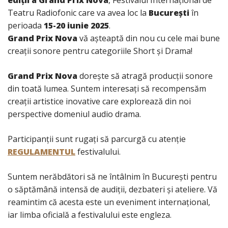
ediţii a Grand Prix Nova
, Festivalul Internaţional de
Teatru Radiofonic care va avea loc la
Bucureşti
în
perioada
15-20 iunie 2025
.
Grand Prix Nova
vă aşteaptă din nou cu cele mai bune
creaţii sonore pentru categoriile Short şi Drama!
Grand Prix Nova
doreşte să atragă producţii sonore
din toată lumea. Suntem interesaţi să recompensăm
creaţii artistice inovative care explorează din noi
perspective domeniul audio drama.
Participanţii sunt rugaţi să parcurgă cu atenţie
REGULAMENTUL
festivalului.
Suntem nerăbdători să ne întâlnim în Bucureşti pentru
o săptămână intensă de audiţii, dezbateri şi ateliere. Vă
reamintim că acesta este un eveniment internaţional,
iar limba oficială a festivalului este engleza.