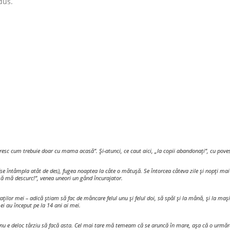
dus.
resc cum trebuie doar cu mama acasă”. Și-atunci, ce caut aici, „la copii abandonați”, cu po
(se întâmpla atât de des), fugea noaptea la câte o mătușă. Se întorcea câteva zile și nopți mai 
ă mă descurc!”, venea uneori un gând încurajator.
aților mei – adică știam să fac de mâncare felul unu și felul doi, să spăl și la mână, și la maș
ei au început pe la 14 ani ai mei.
, nu e deloc târziu să facă asta. Cel mai tare mă temeam că se aruncă în mare, așa că o urmă