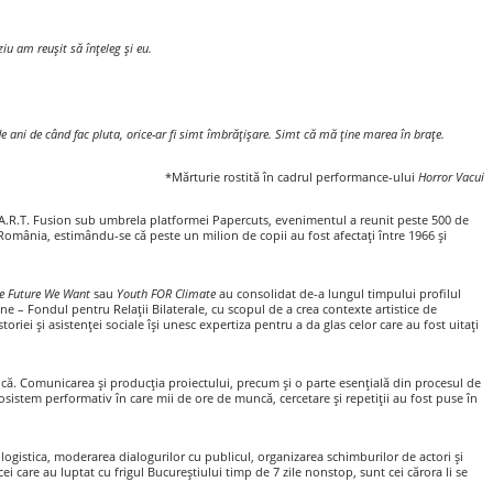
iu am reușit să înțeleg și eu.
 ani de când fac pluta, orice-ar fi simt îmbrățișare. Simt că mă ține marea în brațe.
*Mărturie rostită în cadrul performance-ului
Horror Vacui
 A.R.T. Fusion sub umbrela platformei Papercuts, evenimentul a reunit peste 500 de
n România, estimându-se că peste un milion de copii au fost afectați între 1966 și
e Future We Want
sau
Youth FOR Climate
au consolidat de-a lungul timpului profilul
ne – Fondul pentru Relații Bilaterale, cu scopul de a crea contexte artistice de
iei și asistenței sociale își unesc expertiza pentru a da glas celor care au fost uitați
vică. Comunicarea și producția proiectului, precum și o parte esențială din procesul de
osistem performativ în care mii de ore de muncă, cercetare și repetiții au fost puse în
ne logistica, moderarea dialogurilor cu publicul, organizarea schimburilor de actori și
ei care au luptat cu frigul Bucureștiului timp de 7 zile nonstop, sunt cei cărora li se