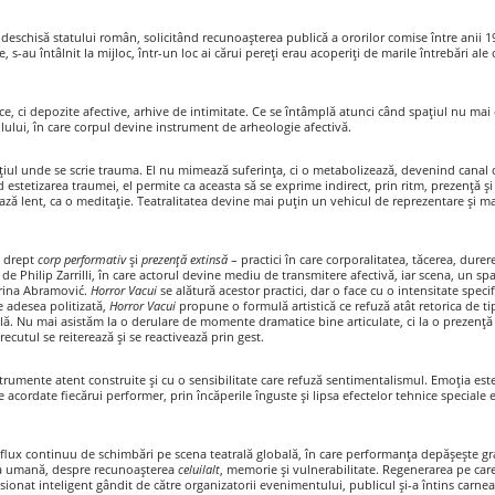
e deschisă statului român, solicitând recunoașterea publică a ororilor comise între anii 1
e, s-au întâlnit la mijloc, într-un loc ai cărui pereți erau acoperiți de marile întrebări ale
ce, ci depozite afective, arhive de intimitate. Ce se întâmplă atunci când spațiul nu mai 
lului, în care corpul devine instrument de arheologie afectivă.
ațiul unde se scrie trauma. El nu mimează suferința, ci o metabolizează, devenind canal d
 estetizarea traumei, el permite ca aceasta să se exprime indirect, prin ritm, prezență ș
ează lent, ca o meditație. Teatralitatea devine mai puțin un vehicul de reprezentare și ma
t drept
corp performativ
și
prezență extinsă
– practici în care corporalitatea, tăcerea, durer
ți de Philip Zarrilli, în care actorul devine mediu de transmitere afectivă, iar scena, un s
arina Abramović.
Horror Vacui
se alătură acestor practici, dar o face cu o intensitate specif
 adesea politizată,
Horror Vacui
propune o formulă artistică ce refuză atât retorica de tip
. Nu mai asistăm la o derulare de momente dramatice bine articulate, ci la o prezență con
cutul se reiterează și se reactivează prin gest.
trumente atent construite și cu o sensibilitate care refuză sentimentalismul. Emoția este 
acordate fiecărui performer, prin încăperile înguste și lipsa efectelor tehnice speciale es
nui flux continuu de schimbări pe scena teatrală globală, în care performanța depășește gr
ia umană, despre recunoașterea
celuilalt
, memorie și vulnerabilitate. Regenerarea pe care
sionat inteligent gândit de către organizatorii evenimentului, publicul și-a întins carnea 