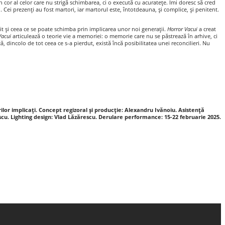
 cor al celor care nu strigă schimbarea, ci o execută cu acuratețe. Îmi doresc să cred
l. Cei prezenți au fost martori, iar martorul este, întotdeauna, și complice, și penitent.
tuit și ceea ce se poate schimba prin implicarea unor noi generații.
Horror Vacui
a creat
Vacui
articulează o teorie vie a memoriei: o memorie care nu se păstrează în arhive, ci
, dincolo de tot ceea ce s-a pierdut, există încă posibilitatea unei reconcilieri. Nu
lor implicați. Concept regizoral și producție: Alexandru Ivănoiu. Asistență
scu. Lighting design: Vlad Lăzărescu. Derulare performance: 15-22 februarie 2025.