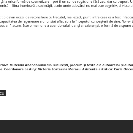
ță la orice formă de cosmetizare – pot fi un soi de rugăciune fără zeu, dar cu trupuri. Un
tonică – fibra interioară a societății, acolo unde adevărul nu mai este cognitiv, ci viscera
st tip devin ocazii de reconciliere cu trecutul, mai exact, punți între ceea ce a fost înfăp
capacitatea de regenerare a unui stat aflat abia la începutul cunoașterii de sine.
Horror 
tuos ar fi acum. Este o memorie a abandonului, dar și a rezistenței, o formă de a spune că
rhiva Muzeului Abandonului din București, precum și texte ale autoarelor și autori
re. Coordonare casting: Victoria Ecaterina Moraru. Asistență artistică: Carla Once
cui