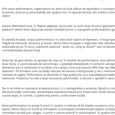
Prin acest performance, organizatorii au dorit să scrie alături de spectatori o scrisoar
la actorie, precum și personalități din spațiul civic, în special activiști din mediul onlin
trăim?
Gaston Bachelard scria, în
Poetica spațiului
, că locurile nu sunt doar structuri geometri
părăsirii?
Horror Vacui
răspunde acestei întrebări printr-o topografie performativă a go
În această ecuație, corpul performerului nu este doar suport al expresiei, ci însuși sp
fragilă de memorie, tensiune și istorie.
Horror Vacui
reușește o negociere rară: refuzând
traversată de ea. În locul „mărturiei explicite”, avem un „timp al durerii” care se derul
vulnerabilitatea devine forță.
Acest tip de gest artistic se apropie de ceea ce, în studiile de performance, este defini
doar fizică, ci una încărcată de semnificații, o
prezență intensificată
, în termenii utiliza
demersuri pot fi observate în lucrările unor artiști cunoscuți precum Milo Rau sau M
abandon. Pe fundalul unei societăți marcate de traume instituționale și de o memorie
chemare la veghe. Performerul se deschide în fața publicului ca o suprafață permeabilă
memoriei. Prezentul nu mai e doar momentul performării, ci devine o spirală în care tre
Nu ni se oferă un spectacol al abandonului, ci o cartografiere a acestuia, făcută cu ins
discontinuități controlate. Austeritatea expresivă indusă prin limita celor 20 de minute 
construiește, în schimb, o platformă pentru confruntare lucidă.
Acest performance nu poate fi privit în izolare, ci trebuie să fie înțeles ca parte a u
tipare,
Horror Vacui
ne invită să reîncepem conversațiile fundamentale despre condiț
schimbare socială prin slogan, ci printr-o privire directă în subconștient. În spațiul ten