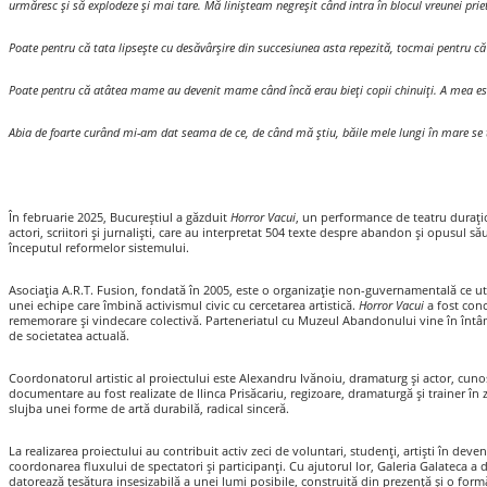
urmăresc și să explodeze și mai tare. Mă linișteam negreșit când intra în blocul vreunei priete
Poate pentru că tata lipsește cu desăvârșire din succesiunea asta repezită, tocmai pentru că 
Poate pentru că atâtea mame au devenit mame când încă erau bieți copii chinuiți. A mea este 
Abia de foarte curând mi-am dat seama de ce, de când mă știu, băile mele lungi în mare se te
În februarie 2025, Bucureștiul a găzduit
Horror Vacui
, un performance de teatru durați
actori, scriitori și jurnaliști, care au interpretat 504 texte despre abandon și opusul 
începutul reformelor sistemului.
Asociația A.R.T. Fusion, fondată în 2005, este o organizație non-guvernamentală ce uti
unei echipe care îmbină activismul civic cu cercetarea artistică.
Horror Vacui
a fost conc
rememorare și vindecare colectivă. Parteneriatul cu Muzeul Abandonului vine în întâmpina
de societatea actuală.
Coordonatorul artistic al proiectului este Alexandru Ivănoiu, dramaturg și actor, cuno
documentare au fost realizate de Ilinca Prisăcariu, regizoare, dramaturgă și trainer în
slujba unei forme de artă durabilă, radical sinceră.
La realizarea proiectului au contribuit activ zeci de voluntari, studenți, artiști în deve
coordonarea fluxului de spectatori și participanți. Cu ajutorul lor, Galeria Galateca a d
datorează țesătura insesizabilă a unei lumi posibile, construită din prezență și o formă