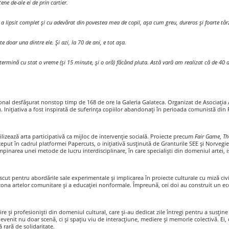
ne de-ale ei de prin cartier.
a lipsit complet și cu adevărat din povestea mea de copil, așa cum greu, dureros și foarte târz
doar una dintre ele. Și azi, la 70 de ani, e tot așa.
rmină cu stat o vreme (și 15 minute, și o oră) făcând pluta. Astă vară am realizat că de 40 de
onal desfășurat nonstop timp de 168 de ore la Galeria Galateca. Organizat de Asociația
său. Inițiativa a fost inspirată de suferința copiilor abandonați în perioada comunistă di
lizează arta participativă ca mijloc de intervenție socială. Proiecte precum
Fair Game
,
Th
eput în cadrul platformei Papercuts, o inițiativă susținută de Granturile SEE și Norvegie
rea unei metode de lucru interdisciplinare, în care specialiști din domeniul artei, istor
scut pentru abordările sale experimentale și implicarea în proiecte culturale cu miză ci
 zona artelor comunitare și a educației nonformale. Împreună, cei doi au construit un ec
nire și profesioniști din domeniul cultural, care și-au dedicat zile întregi pentru a susți
evenit nu doar scenă, ci și spațiu viu de interacțiune, mediere și memorie colectivă. Ei, c
 rară de solidaritate.