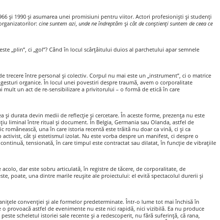
966 și 1990 și asumarea unei promisiuni pentru viitor. Actori profesioniști și studenți
 organizatorilor:
cine suntem azi
,
unde ne îndreptăm
și
cât de conștienți suntem de ceea ce
este „plin”, ci „gol”? Când în locul scârțâitului duios al parchetului apar semnele
e trecere între personal și colectiv. Corpul nu mai este un „instrument”, ci o matrice
i gesturi organice. În locul unei povestiri despre traumă, avem o corporalitate
i mult un act de re-sensibilizare a privitorului – o formă de etică în care
ea și durata devin medii de reflecție și cercetare. În aceste forme, prezența nu este
pațiu liminal între ritual și document. În Belgia, Germania sau Olanda, astfel de
ic românească, una în care istoria recentă este trăită nu doar ca vină, ci şi ca
 activist, cât și estetismul izolat. Nu este vorba despre un manifest, ci despre o
tinuă, tensionată, în care timpul este contractat sau dilatat, în funcție de vibrațiile
acolo, dar este sobru articulată, în registre de tăcere, de corporalitate, de
te, poate, una dintre marile reușite ale proiectului: el evită spectacolul durerii și
anițele convenției și ale formelor predeterminate. Într-o lume tot mai închisă în
 o provoacă astfel de evenimente nu este nici rapidă, nici vizibilă. Ea nu produce
peste scheletul istoriei sale recente și a redescoperit, nu fără suferință, că rana,