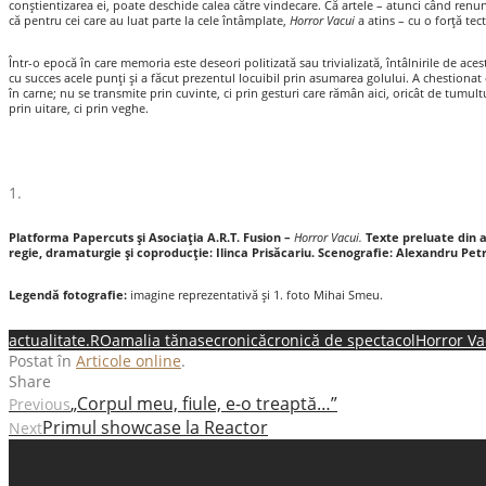
conștientizarea ei, poate deschide calea către vindecare. Că artele – atunci când renun
că pentru cei care au luat parte la cele întâmplate,
Horror Vacui
a atins – cu o forță tec
Într-o epocă în care memoria este deseori politizată sau trivializată, întâlnirile de ace
cu succes acele punți și a făcut prezentul locuibil prin asumarea golului. A chestionat 
în carne; nu se transmite prin cuvinte, ci prin gesturi care rămân aici, oricât de tumul
prin uitare, ci prin veghe.
1.
Platforma Papercuts şi Asociația A.R.T. Fusion –
Horror Vacui.
Texte preluate din a
regie, dramaturgie și coproducție: Ilinca Prisăcariu. Scenografie: Alexandru Pet
Legendă fotografie:
imagine reprezentativă și 1. foto Mihai Smeu.
actualitate.RO
amalia tănase
cronică
cronică de spectacol
Horror Va
Postat în
Articole online
.
Share
„Corpul meu, fiule, e-o treaptă…”
Previous
Primul showcase la Reactor
Next