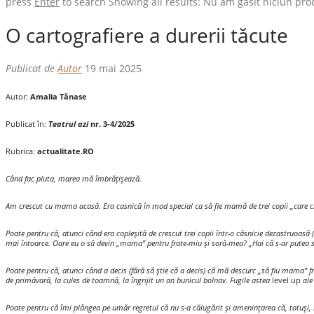
press
Enter
to search
Showing all results:
Nu am găsit niciun pro
O cartografiere a durerii tăcute
Publicat de
Autor
19 mai 2025
Autor:
Amalia Tănase
Publicat în:
Teatrul azi
nr. 3-4/2025
Rubrica:
actualitate.RO
Când fac pluta, marea mă îmbrățișează.
Am crescut cu mama acasă. Era casnică în mod special ca să fie mamă de trei copii „care c
Poate pentru că, atunci când era copleșită de crescut trei copii într-o căsnicie dezastruoasă 
mai întoarce. Oare eu o să devin „mama” pentru frate-miu și soră-mea? „Hai că s-ar putea s
Poate pentru că, atunci când a decis (fără să știe că a decis) că mă descurc „să fiu mama” fr
de primăvară, la cules de toamnă, la îngrijit un an bunicul bolnav. Fugile astea
level up
ale 
Poate pentru că îmi plângea pe umăr regretul că nu s-a călugărit și amenințarea că, totuși