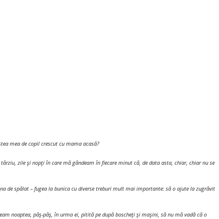
vestea mea de copil crescut cu mama acasă?
târziu, zile și nopți în care mă gândeam în fiecare minut că, de data asta, chiar, chiar nu se
ina de spălat – fugea la bunica cu diverse treburi mult mai importante: să o ajute la zugrăvit
ream noaptea, pâș-pâș, în urma ei, pitită pe după boscheți și mașini, să nu mă vadă că o