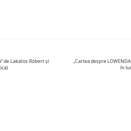
” de Lakatos Róbert şi
„Cartea despre LÖWENDAL”
oca)
în l