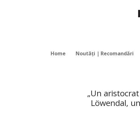
Home
Noutăți | Recomandări
„Un aristocra
Löwendal, un 