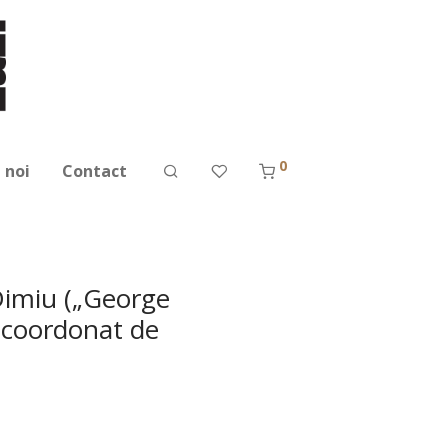
0
 noi
Contact
Dimiu („George
m coordonat de