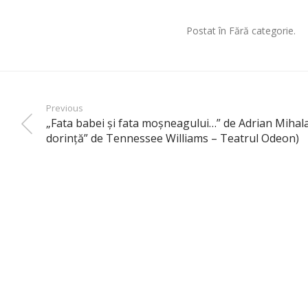
Postat în Fără categorie.
Previous
„Fata babei şi fata moşneagului…” de Adrian Mihal
dorinţă” de Tennessee Williams – Teatrul Odeon)