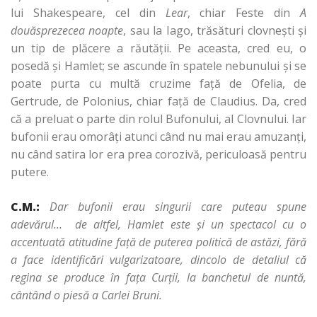
lui Shakespeare, cel din
Lear
, chiar Feste din
A
douăsprezecea noapte
, sau la Iago, trăsături clovneşti şi
un tip de plăcere a răutăţii. Pe aceasta, cred eu, o
posedă şi Hamlet; se ascunde în spatele nebunului şi se
poate purta cu multă cruzime faţă de Ofelia, de
Gertrude, de Polonius, chiar faţă de Claudius. Da, cred
că a preluat o parte din rolul Bufonului, al Clovnului. Iar
bufonii erau omorâţi atunci când nu mai erau amuzanţi,
nu când satira lor era prea corozivă, periculoasă pentru
putere.
C.M.:
Dar bufonii erau singurii care puteau spune
adevărul… de altfel, Hamlet este şi un spectacol cu o
accentuată atitudine faţă de puterea politică de astăzi, fără
a face identificări vulgarizatoare, dincolo de detaliul că
regina se produce în faţa Curţii, la banchetul de nuntă,
cântând o piesă a Carlei Bruni.