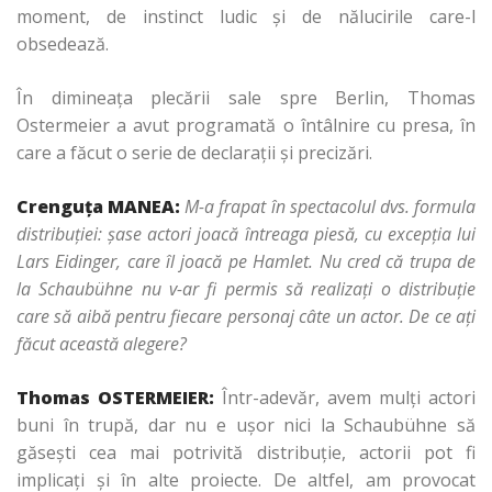
moment, de instinct ludic şi de nălucirile care-l
obsedează.
În dimineaţa plecării sale spre Berlin, Thomas
Ostermeier a avut programată o întâlnire cu presa, în
care a făcut o serie de declaraţii şi precizări.
Crenguţa MANEA:
M-a frapat în spectacolul dvs. formula
distribuţiei: şase actori joacă întreaga piesă, cu excepţia lui
Lars Eidinger, care îl joacă pe Hamlet. Nu cred că trupa de
la Schaubühne nu v-ar fi permis să realizaţi o distribuţie
care să aibă pentru fiecare personaj câte un actor. De ce aţi
făcut această alegere?
Thomas OSTERMEIER:
Într-adevăr, avem mulţi actori
buni în trupă, dar nu e uşor nici la Schaubühne să
găseşti cea mai potrivită distribuţie, actorii pot fi
implicaţi şi în alte proiecte. De altfel, am provocat