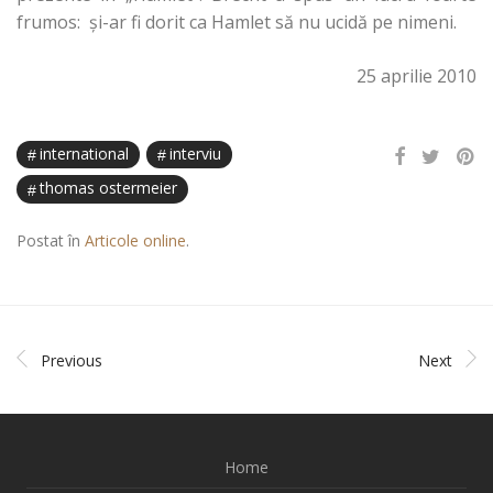
frumos: şi-ar fi dorit ca Hamlet să nu ucidă pe nimeni.
25 aprilie 2010
international
interviu
thomas ostermeier
Postat în
Articole online
.
Previous
Next
Home