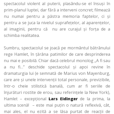
spectacolul violent al puterii, plasându-se el însuşi în
prim-planul luptei, dar fără a interveni concret; filmează
nu numai pentru a păstra memoria faptelor, ci şi
pentru a se juca la nivelul suprafeţelor, al aparenţelor,
al imaginii, pentru că nu are curajul şi forţa de a
schimba realitatea.
Sumbru, spectacolul se joacă pe mormântul bătrânului
rege Hamlet, în ţărâna patimilor de care desprinderea
nu mai e posibilă. Chiar dacă celebrul monolog „A fi sau
a nu fi…” deschide spectacolul şi apoi revine în
dramaturgia lui (e semnată de Marius von Mayenburg,
care are şi unele intervenţii total personale, previzibile,
într-o cheie stilistică banală, cum ar fi seriile de
înjurături rostite de erou, sau referinţele la New York),
Hamlet – excepţional
Lars Eidinger
de la prima, la
ultima scenă! – este mai puţin o natură reflexivă, cât,
mai ales, el nu ezită a se lăsa purtat de reacţii de