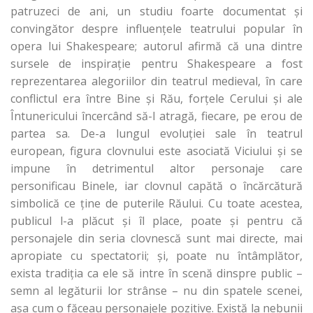
patruzeci de ani, un studiu foarte documentat şi
convingător despre influenţele teatrului popular în
opera lui Shakespeare; autorul afirmă că una dintre
sursele de inspiraţie pentru Shakespeare a fost
reprezentarea alegoriilor din teatrul medieval, în care
conflictul era între Bine şi Rău, forţele Cerului şi ale
Întunericului încercând să-l atragă, fiecare, pe erou de
partea sa. De-a lungul evoluţiei sale în teatrul
european, figura clovnului este asociată Viciului şi se
impune în detrimentul altor personaje care
personificau Binele, iar clovnul capătă o încărcătură
simbolică ce ţine de puterile Răului. Cu toate acestea,
publicul l-a plăcut şi îl place, poate şi pentru că
personajele din seria clovnescă sunt mai directe, mai
apropiate cu spectatorii; şi, poate nu întâmplător,
exista tradiţia ca ele să intre în scenă dinspre public –
semn al legăturii lor strânse – nu din spatele scenei,
aşa cum o făceau personajele pozitive. Există la nebunii