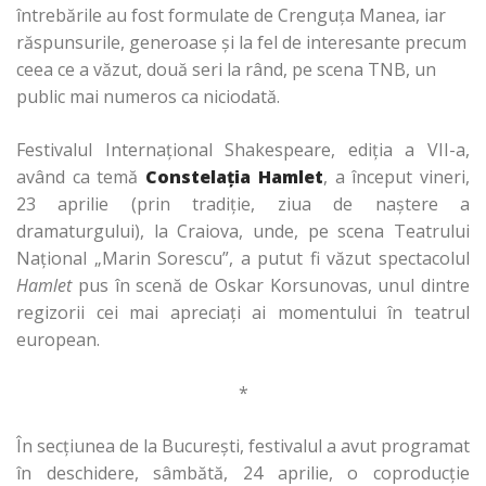
întrebările au fost formulate de Crenguța Manea, iar
răspunsurile, generoase și la fel de interesante precum
ceea ce a văzut, două seri la rând, pe scena TNB, un
public mai numeros ca niciodată.
Festivalul Internaţional Shakespeare, ediţia a VII-a,
având ca temă
Constelaţia Hamlet
, a început vineri,
23 aprilie (prin tradiţie, ziua de naştere a
dramaturgului), la Craiova, unde, pe scena Teatrului
Naţional „Marin Sorescu”, a putut fi văzut spectacolul
Hamlet
pus în scenă de Oskar Korsunovas, unul dintre
regizorii cei mai apreciaţi ai momentului în teatrul
european.
*
În secţiunea de la Bucureşti, festivalul a avut programat
în deschidere, sâmbătă, 24 aprilie, o coproducţie