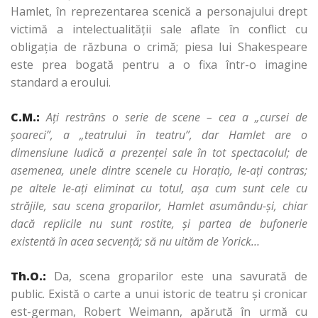
Hamlet, în reprezentarea scenică a personajului drept
victimă a intelectualităţii sale aflate în conflict cu
obligaţia de răzbuna o crimă; piesa lui Shakespeare
este prea bogată pentru a o fixa într-o imagine
standard a eroului.
C.M.:
Aţi restrâns o serie de scene – cea a „cursei de
şoareci”, a „teatrului în teatru”, dar Hamlet are o
dimensiune ludică a prezenţei sale în tot spectacolul; de
asemenea, unele dintre scenele cu Horaţio, le-aţi contras;
pe altele le-aţi eliminat cu totul, aşa cum sunt cele cu
străjile, sau scena groparilor, Hamlet asumându-şi, chiar
dacă replicile nu sunt rostite, şi partea de bufonerie
existentă în acea secvenţă; să nu uităm de Yorick…
Th.O.:
Da, scena groparilor este una savurată de
public. Există o carte a unui istoric de teatru şi cronicar
est-german, Robert Weimann, apărută în urmă cu