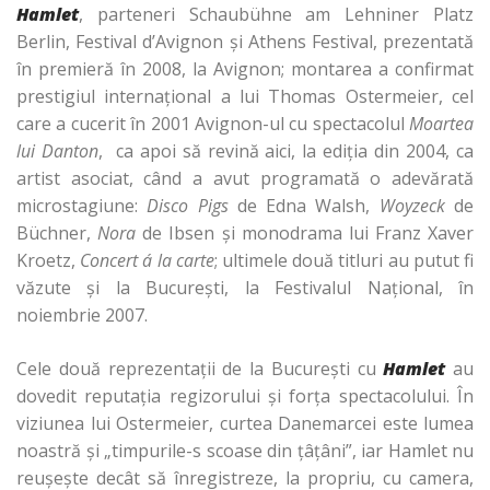
Hamlet
, parteneri Schaubühne am Lehniner Platz
Berlin, Festival d’Avignon şi Athens Festival, prezentată
în premieră în 2008, la Avignon; montarea a confirmat
prestigiul internaţional a lui Thomas Ostermeier, cel
care a cucerit în 2001 Avignon-ul cu spectacolul
Moartea
lui Danton
, ca apoi să revină aici, la ediţia din 2004, ca
artist asociat, când a avut programată o adevărată
microstagiune:
Disco Pigs
de Edna Walsh,
Woyzeck
de
Büchner,
Nora
de Ibsen şi monodrama lui Franz Xaver
Kroetz,
Concert á la carte
; ultimele două titluri au putut fi
văzute şi la Bucureşti, la Festivalul Naţional, în
noiembrie 2007.
Cele două reprezentaţii de la Bucureşti cu
Hamlet
au
dovedit reputaţia regizorului şi forţa spectacolului. În
viziunea lui Ostermeier, curtea Danemarcei este lumea
noastră şi „timpurile-s scoase din ţâţâni”, iar Hamlet nu
reuşeşte decât să înregistreze, la propriu, cu camera,