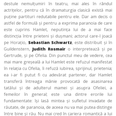
destule nemulţumiri în teatru, mai ales în rândul
actriţelor, pentru că în dramaturgia clasică există mai
puţine partituri redutabile pentru ele. Dar am decis o
astfel de formulă şi pentru a exprima paranoia de care
este cuprins Hamlet, neputinţa lui de a mai face
distincţia între prieteni şi duşmani; actorul care-l joacă
pe Horaţio,
Sebastian Schwartz
, este distribuit şi în
Guildenstern,
Judith Rosmair
o interpretează şi pe
Gertrude, şi pe Ofelia. Din punctul meu de vedere, cea
mai mare greşeală a lui Hamlet este refuzul manifestat
în relaţia cu Ofelia, îi refuză iubirea, sprijinul, prietenia;
ea i-ar fi putut fi cu adevărat partener, dar Hamlet
transferă întreaga mânie provocată de asasinarea
tatălui şi de adulterul mamei şi asupra Ofeliei, a
femeilor în general; este una dintre erorile lui
fundamentate: îşi lasă mintea şi sufletul invadate de
răutate, de paranoia, de aceea nu va mai putea distinge
între bine şi rău. Nu mai cred în cariera romantică a lui