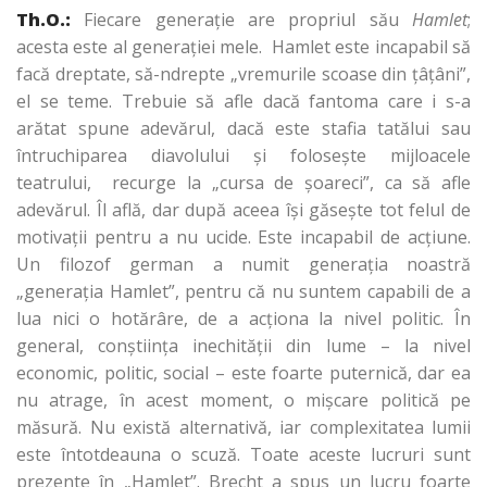
Th.O.:
Fiecare generaţie are propriul său
Hamlet
;
acesta este al generaţiei mele. Hamlet este incapabil să
facă dreptate, să-ndrepte „vremurile scoase din ţâţâni”,
el se teme. Trebuie să afle dacă fantoma care i s-a
arătat spune adevărul, dacă este stafia tatălui sau
întruchiparea diavolului şi foloseşte mijloacele
teatrului, recurge la „cursa de şoareci”, ca să afle
adevărul. Îl află, dar după aceea îşi găseşte tot felul de
motivaţii pentru a nu ucide. Este incapabil de acţiune.
Un filozof german a numit generaţia noastră
„generaţia Hamlet”, pentru că nu suntem capabili de a
lua nici o hotărâre, de a acţiona la nivel politic. În
general, conştiinţa inechităţii din lume – la nivel
economic, politic, social – este foarte puternică, dar ea
nu atrage, în acest moment, o mişcare politică pe
măsură. Nu există alternativă, iar complexitatea lumii
este întotdeauna o scuză. Toate aceste lucruri sunt
prezente în „Hamlet”. Brecht a spus un lucru foarte