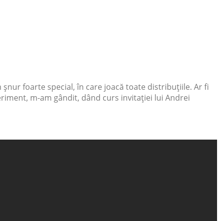
ur foarte special, în care joacă toate distribuțiile. Ar fi
periment, m-am gândit, dând curs invitației lui Andrei