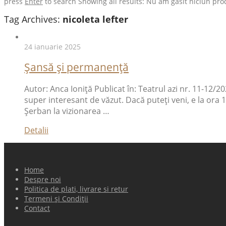
press
Enter
to search
Showing all results:
Nu am găsit niciun pro
Tag Archives:
nicoleta lefter
24 ianuarie 2025
Șansă și permanență
Autor: Anca Ioniţă Publicat în: Teatrul azi nr. 11-12/2
super interesant de văzut. Dacă puteți veni, e la ora 1
Șerban la vizionarea …
Detalii
Home
Despre noi
Politica de plati, livrare si retur
Termeni și Condiții
Contact