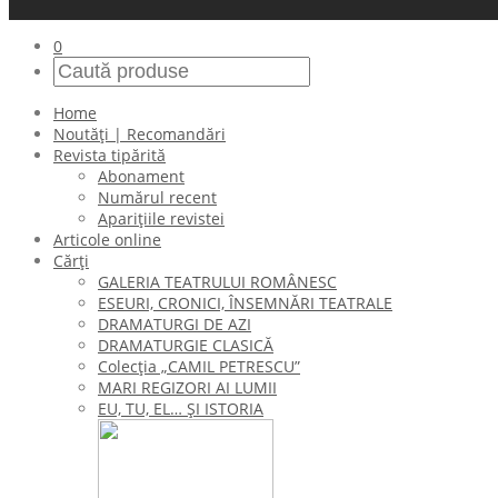
0
Home
Noutăți | Recomandări
Revista tipărită
Abonament
Numărul recent
Aparițiile revistei
Articole online
Cărți
GALERIA TEATRULUI ROMÂNESC
ESEURI, CRONICI, ÎNSEMNĂRI TEATRALE
DRAMATURGI DE AZI
DRAMATURGIE CLASICĂ
Colecţia „CAMIL PETRESCU”
MARI REGIZORI AI LUMII
EU, TU, EL… ŞI ISTORIA