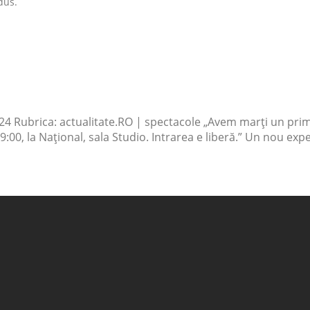
dus.
024 Rubrica: actualitate.RO | spectacole „Avem marți un prim șn
9:00, la Național, sala Studio. Intrarea e liberă.” Un nou ex