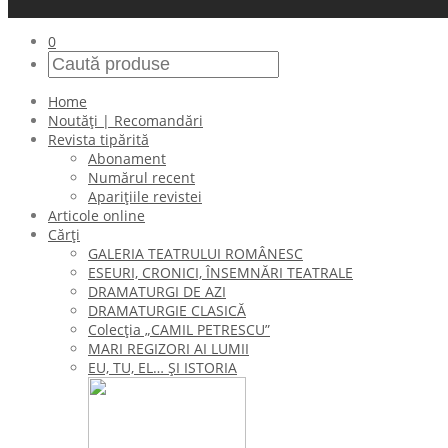
0
Home
Noutăți | Recomandări
Revista tipărită
Abonament
Numărul recent
Aparițiile revistei
Articole online
Cărți
GALERIA TEATRULUI ROMÂNESC
ESEURI, CRONICI, ÎNSEMNĂRI TEATRALE
DRAMATURGI DE AZI
DRAMATURGIE CLASICĂ
Colecţia „CAMIL PETRESCU”
MARI REGIZORI AI LUMII
EU, TU, EL… ŞI ISTORIA