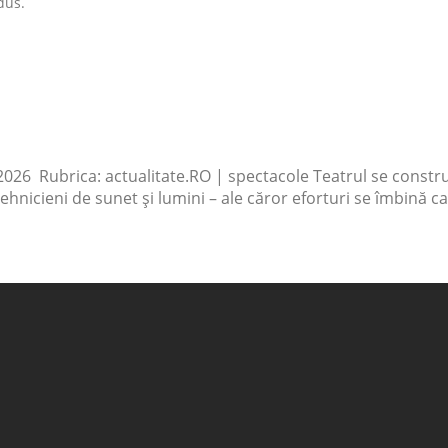
dus.
2026 Rubrica: actualitate.RO | spectacole Teatrul se construie
tehnicieni de sunet și lumini – ale căror eforturi se îmbină 