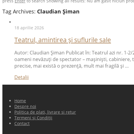
press
Enter
to search
Showing all results:
Nu am găsit niciun pro
Tag Archives:
Claudian Șiman
18 aprilie 2026
Teatrul, amintirea și suflurile sale
Autor: Claudian Șiman Publicat în: Teatrul azi nr. 1-2/
oameni nevăzuți de spectator – mașiniști, cabiniere, 
precise, mai există o prezență, mult mai fragilă și …
Detalii
Home
Despre noi
Politica de plati, livrare si retur
Termeni și Condiții
Contact