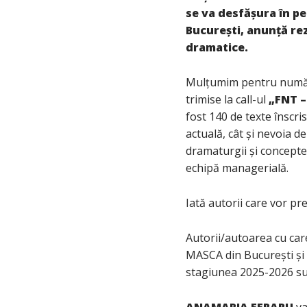
se va desfășura în p
București, anunță rez
dramatice.
Mulțumim pentru număr
trimise la call-ul
„FNT –
fost 140 de texte înscri
actuală, cât și nevoia de
dramaturgii și concepte
echipă managerială.
Iată autorii care vor pr
Autorii/autoarea cu care
MASCA din București și 
stagiunea 2025-2026 su
ANAMARIA FERARU
va