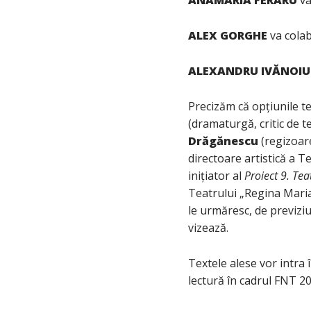
ALEX GORGHE
va colab
ALEXANDRU IVĂNOIU
Precizăm că opțiunile te
(dramaturgă, critic de
Drăgănescu
(regizoar
directoare artistică a T
inițiator al
Proiect 9. T
Teatrului „Regina Maria”
le urmăresc, de previziu
vizează.
Textele alese vor intra
lectură în cadrul FNT 20