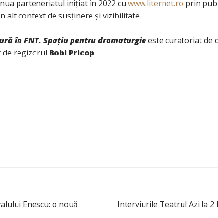
ua parteneriatul inițiat în 2022 cu
www.liternet.ro
prin publ
n alt context de susținere și vizibilitate.
tură în FNT. Spațiu pentru dramaturgie
este curatoriat de
 de regizorul
Bobi Pricop
.
valului Enescu: o nouă
Interviurile Teatrul Azi la 2