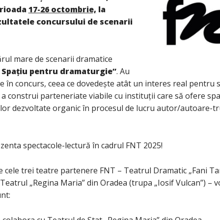
erioada
17-26 octombrie,
la
ultatele concursului de scenarii
ul mare de scenarii dramatice
 Spațiu pentru dramaturgie”
. Au
se în concurs, ceea ce dovedește atât un interes real pentru s
 a construi parteneriate viabile cu instituții care să ofere spaț
lor dezvoltate organic în procesul de lucru autor/autoare-tr
ezenta spectacole-lectură în cadrul FNT 2025!
 cele trei teatre partenere FNT – Teatrul Dramatic „Fani Tard
Teatrul „Regina Maria” din Oradea (trupa „Iosif Vulcan”) – v
nt:
 colabora cu Teatrul de Stat „Regina Maria” din Oradea