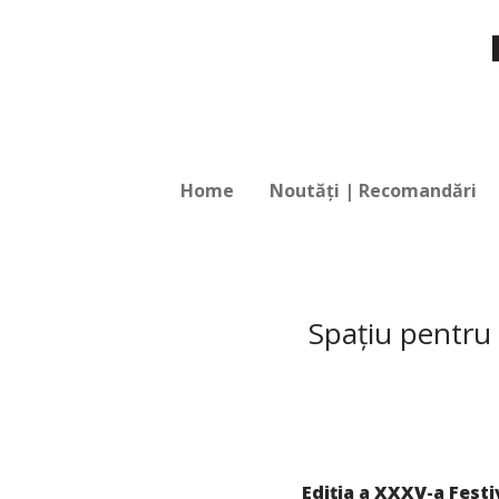
Home
Noutăți | Recomandări
Spațiu pentr
Ediția a XXXV-a Festi