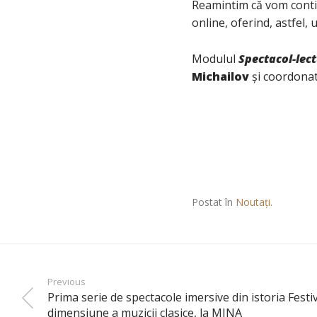
Reamintim că vom contin
online, oferind, astfel, u
Modulul
Spectacol-lec
Michailov
și coordonat
Postat în
Noutați
.
Previous
Prima serie de spectacole imersive din istoria Festi
dimensiune a muzicii clasice, la MINA