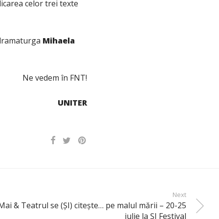
icarea celor trei texte
 dramaturga
Mihaela
Ne vedem în FNT!
UNITER
Next
 Mai & Teatrul se (ȘI) citește… pe malul mării – 20-25
iulie la ȘI Festival