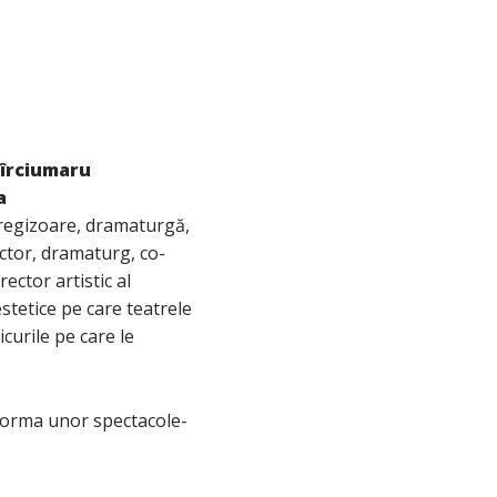
Cîrciumaru
a
regizoare, dramaturgă,
ctor, dramaturg, co-
rector artistic al
estetice pe care teatrele
curile pe care le
 forma unor spectacole-