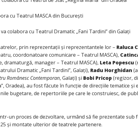
ora cu Teatrul MASCA din București
va colabora cu Teatrul Dramatic „Fani Tardini” din Galați
atrelor, prin reprezentații și reprezentantele lor –
Raluca 
 teatru, coordonatoare comunicare – Teatrul MASCA),
Catinc
e, dramaturgă, manager – Teatrul MASCA),
Leta Popescu
(
eatrului Dramatic „Fani Tardini”, Galați),
Radu Horghidan
(a
eatru Românesc Contemporan
, Galați) și
Bobi Pricop
(regizor, di
, Oradea), au fost făcute în funcție de direcțiile tematice și 
nile bugetare, de repertoriile pe care le construiesc, de publi
 într-un proces de dezvoltare, urmând să fie prezentate sub
25 și montate ulterior de teatrele partenere.