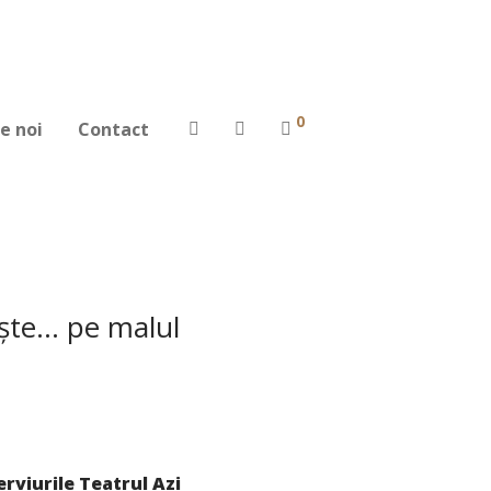
0
e noi
Contact
tește… pe malul
erviurile Teatrul Azi