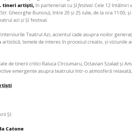
… tineri artiști,
în parteneriat cu
ȘI festival
. Cele 12 întâlniri
tr. Gheorghe Bunoiu), între 20 și 25 iulie, de la ora 11:00, și
rul azi și ȘI festival.
 Interviurile Teatrul Azi, accentul cade asupra noilor generați
 artistică, temele de interes în procesul creativ, și viziunile 
ate de tinerii critici Raluca Cîrciumaru, Octavian Szalad și A
ctive emergente asupra teatrului într-o atmosferă relaxată, c
rtiști
ii ȘI:
a Catone