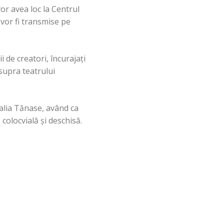
 vor avea loc la Centrul
 vor fi transmise pe
i de creatori, încurajați
asupra teatrului
malia Tănase, având ca
olocvială și deschisă.