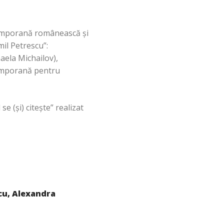
ntemporană românească și
mil Petrescu”:
aela Michailov),
emporană pentru
e (și) citește” realizat
cu, Alexandra