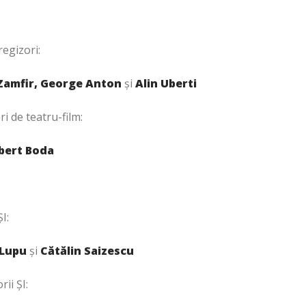
regizori:
Zamfir, George Anton
și
Alin Uberti
i de teatru-film:
bert Boda
I:
 Lupu
și
Cătălin Saizescu
ii ȘI: