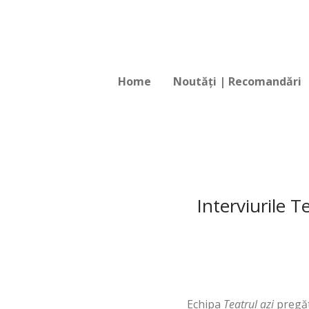
Home
Noutăți | Recomandări
Interviurile T
Echipa
Teatrul azi
pregăt