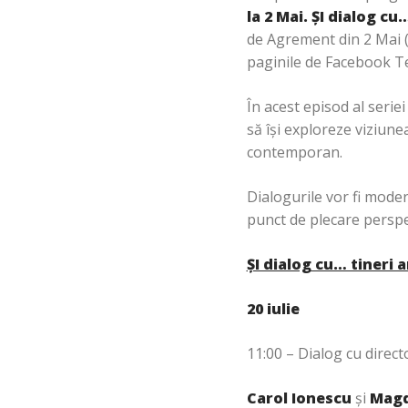
la 2 Mai. ȘI dialog cu
de Agrement din 2 Mai (S
paginile de Facebook Teat
În acest episod al seriei
să își exploreze viziunea
contemporan.
Dialogurile vor fi moder
punct de plecare perspe
ȘI dialog cu… tineri a
20 iulie
11:00 – Dialog cu director
Carol Ionescu
și
Magd