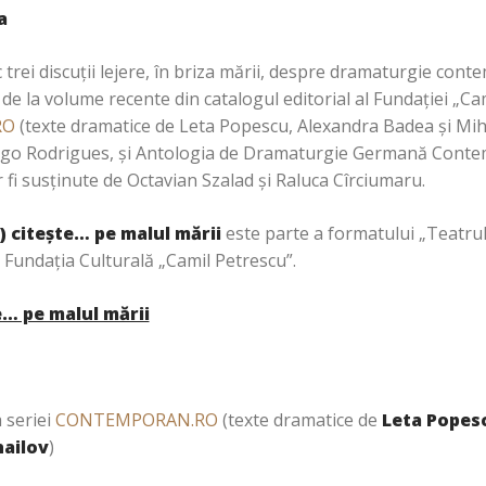
a
c trei discuții lejere, în briza mării, despre dramaturgie co
de la volume recente din catalogul editorial al Fundației „Ca
RO
(texte dramatice de Leta Popescu, Alexandra Badea și Mih
go Rodrigues, și Antologia de Dramaturgie Germană Cont
 fi susținute de Octavian Szalad și Raluca Cîrciumaru.
I) citește… pe malul mării
este parte a formatului „Teatrul s
i Fundația Culturală „Camil Petrescu”.
te… pe malul mării
 seriei
CONTEMPORAN.RO
(texte dramatice de
Leta Popes
hailov
)