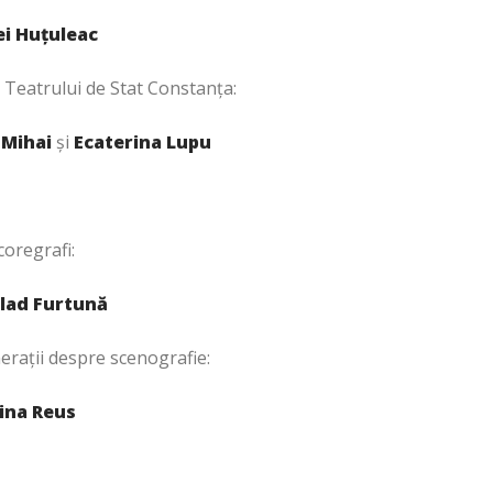
i Huțuleac
i Teatrului de Stat Constanța:
 Mihai
și
Ecaterina Lupu
coregrafi:
lad Furtună
erații despre scenografie:
ina Reus