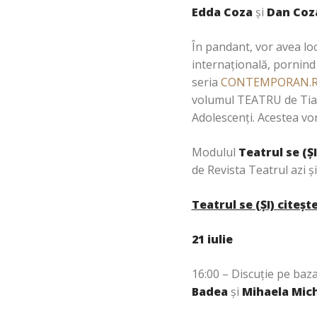
Edda Coza
și
Dan Coz
În pandant, vor avea lo
internațională, pornind 
seria
CONTEMPORAN.
volumul TEATRU de Tia
Adolescenți. Acestea vor
Modulul
Teatrul se (Ș
de Revista Teatrul azi ș
Teatrul se (ȘI) citeș
21 iulie
16:00 – Discuție pe baza
Badea
și
Mihaela Mic