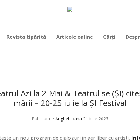
Revista tipărită
Articole online
Cărți
Despr
eatrul Azi la 2 Mai & Teatrul se (ȘI) ci
mării – 20-25 iulie la ȘI Festival
Publicat de
Anghel Ioana
21 iulie 2025
ește un nou program de dialoguri în aer liber cu artiști,
Int