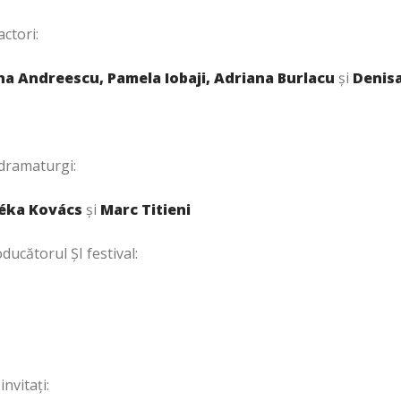
actori:
na Andreescu, Pamela Iobaji, Adriana Burlacu
și
Denis
 dramaturgi:
Réka Kovács
și
Marc Titieni
ducătorul ȘI festival:
invitați: