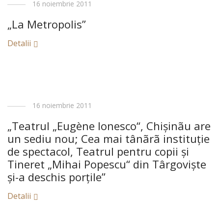
16 noiembrie 2011
„La Metropolis”
Detalii
16 noiembrie 2011
„Teatrul „Eugène Ionesco“, Chişinãu are
un sediu nou; Cea mai tânãrã instituţie
de spectacol, Teatrul pentru copii şi
Tineret „Mihai Popescu“ din Târgovişte
şi-a deschis porţile”
Detalii