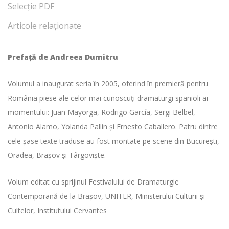
Selecție PDF
Articole relaționate
Prefaţă de Andreea Dumitru
Volumul a inaugurat seria în 2005, oferind în premieră pentru
România piese ale celor mai cunoscuţi dramaturgi spanioli ai
momentului: Juan Mayorga, Rodrigo García, Sergi Belbel,
Antonio Alamo, Yolanda Pallín şi Ernesto Caballero. Patru dintre
cele şase texte traduse au fost montate pe scene din Bucureşti,
Oradea, Braşov şi Târgovişte.
Volum editat cu sprijinul Festivalului de Dramaturgie
Contemporană de la Braşov, UNITER, Ministerului Culturii şi
Cultelor, Institutului Cervantes