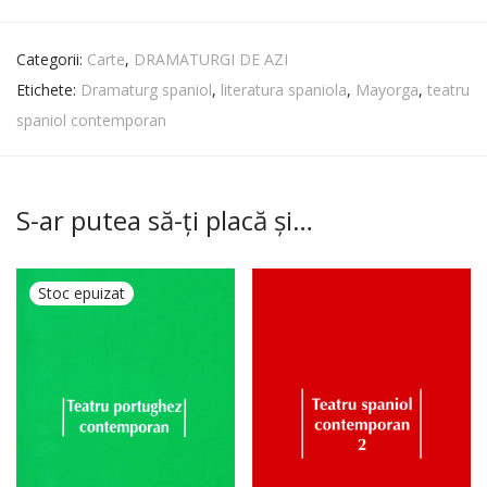
Categorii:
Carte
,
DRAMATURGI DE AZI
Etichete:
Dramaturg spaniol
,
literatura spaniola
,
Mayorga
,
teatru
spaniol contemporan
S-ar putea să-ți placă și…