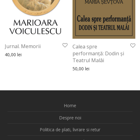
Jurnal. Memorii
Calea spre
performanţă: Dodin şi
40,00
lei
Teatrul Malâi
50,00
lei
Home
Despre noi
Politica de plati, livrare si retur