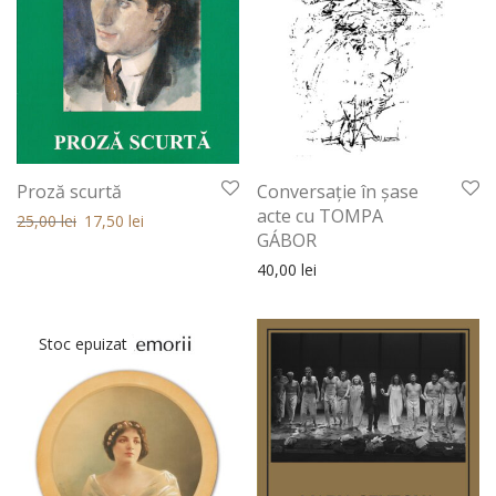
Proză scurtă
Conversaţie în şase
acte cu TOMPA
Prețul inițial a fost: 25,00 lei.
Prețul curent este: 25,00 lei.
25,00
lei
17,50
lei
GÁBOR
40,00
lei