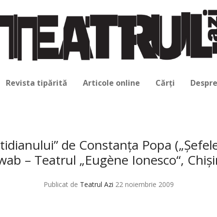
Revista tipărită
Articole online
Cărți
Despre
tidianului” de Constanţa Popa („Şefel
wab – Teatrul „Eugène Ionesco“, Chişi
Publicat de
Teatrul Azi
22 noiembrie 2009