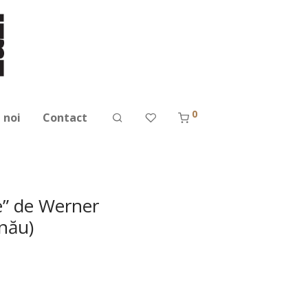
0
 noi
Contact
e” de Werner
nău)