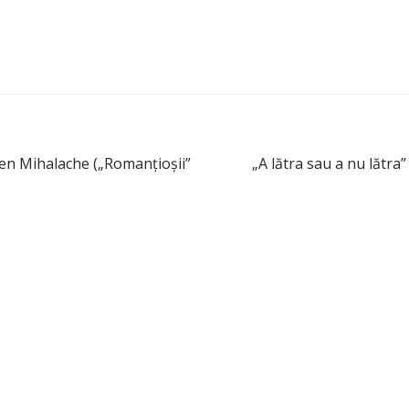
men Mihalache („Romanţioşii”
„A lătra sau a nu lătra