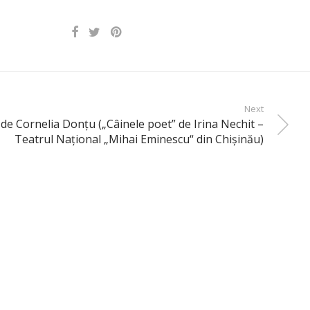
Next
” de Cornelia Donţu („Câinele poet” de Irina Nechit –
Teatrul Naţional „Mihai Eminescu“ din Chişinău)