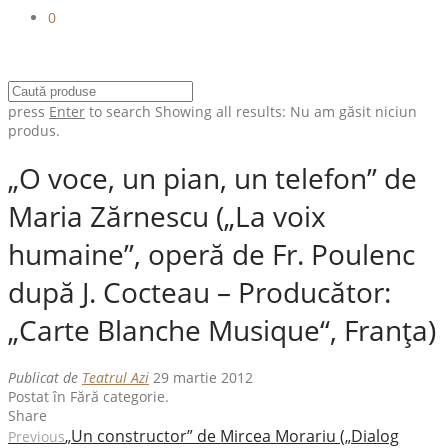
0
press
Enter
to search
Showing all results:
Nu am găsit niciun
produs.
„O voce, un pian, un telefon” de
Maria Zărnescu („La voix
humaine”, operă de Fr. Poulenc
după J. Cocteau – Producător:
„Carte Blanche Musique“, Franţa)
Publicat de
Teatrul Azi
29 martie 2012
Postat în Fără categorie.
Share
„Un constructor” de Mircea Morariu („Dialog
Previous