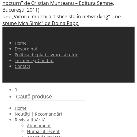
nocturn” de Cristian Munteanu – Editura Semne,
Bucureşti, 2011)
„Viitorul muncii artistice stă în networking“ – ne
Next
spune Ivica Simic” de Doina Papp
Home
Despre noi
Politica de plati, livrare si retur
Termeni și Condiții
Contact
0
Home
Noutăți | Recomandări
Revista tipărită
Abonament
Numărul recent