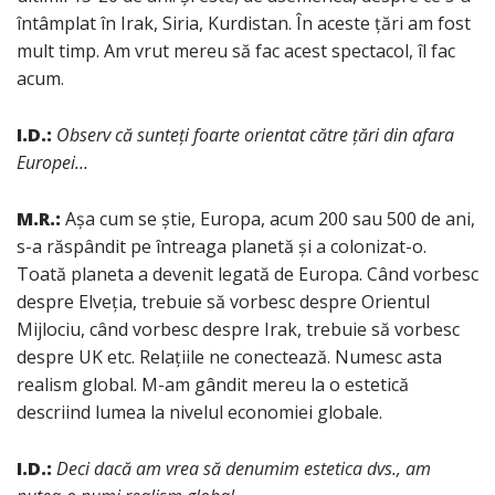
întâmplat în Irak, Siria, Kurdistan. În aceste țări am fost
mult timp. Am vrut mereu să fac acest spectacol, îl fac
acum.
I.D.:
Observ că sunteți foarte orientat către țări din afara
Europei…
M.R.:
Așa cum se știe, Europa, acum 200 sau 500 de ani,
s-a răspândit pe întreaga planetă și a colonizat-o.
Toată planeta a devenit legată de Europa. Când vorbesc
despre Elveția, trebuie să vorbesc despre Orientul
Mijlociu, când vorbesc despre Irak, trebuie să vorbesc
despre UK etc. Relațiile ne conectează. Numesc asta
realism global. M-am gândit mereu la o estetică
descriind lumea la nivelul economiei globale.
I.D.:
Deci dacă am vrea să denumim estetica dvs., am