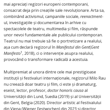
mai apreciați regizori europeni contemporani,
consacrat deja prin creațiile sale revoluționare. Arta sa,
combinând activismul, campaniile sociale,
reenactment
-
ul, investigațiile și documentarea în arhive cu
spectacolele de teatru, multimedia și film, răspunde
unor nevoi fundamentale ale publicului contemporan.
Teatrul nu mai trebuie să fie o portretizare a realului,
așa cum declară regizorul în
Manifestul din Gent
(
Gent
1
Manifesto
, 2018), ci o intervenție asupra realului,
provocând o transformare radicală a acestuia.
Multipremiat al unora dintre cele mai prestigioase
instituții și festivaluri internaționale, regizorul Milo Rau
nu creează doar teatru și film, ci este și dramaturg,
eseist, lector, profesor,
doctor honoris causa
al
Universității din Lund, Suedia (2019) și al Universității
din Gent, Belgia (2020). Director artistic al Festivalului
din Viena (Wiener Festwochen) din 2023 și director