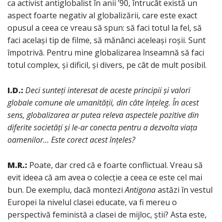
ca activist antiglobalist în anii ’90, întrucât există un
aspect foarte negativ al globalizării, care este exact
opusul a ceea ce vreau să spun: să faci totul la fel, să
faci același tip de filme, să mănânci aceleași roșii. Sunt
împotrivă. Pentru mine globalizarea înseamnă să faci
totul complex, și dificil, și divers, pe cât de mult posibil.
I.D.:
Deci sunteți interesat de aceste principii și valori
globale comune ale umanității, din câte înțeleg. În acest
sens, globalizarea ar putea releva aspectele pozitive din
diferite societăți și le-ar conecta pentru a dezvolta viața
oamenilor… Este corect acest înțeles?
M.R.:
Poate, dar cred că e foarte conflictual. Vreau să
evit ideea că am avea o colecție a ceea ce este cel mai
bun. De exemplu, dacă montezi
Antigona
astăzi în vestul
Europei la nivelul clasei educate, va fi mereu o
perspectivă feministă a clasei de mijloc, știi? Asta este,