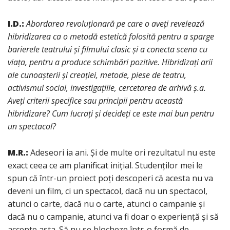
I.D.:
Abordarea revoluționară pe care o aveți revelează
hibridizarea ca o metodă estetică folosită pentru a sparge
barierele teatrului și filmului clasic și a conecta scena cu
viața, pentru a produce schimbări pozitive. Hibridizați arii
ale cunoașterii și creației, metode, piese de teatru,
activismul social, investigațiile, cercetarea de arhivă ș.a.
Aveți criterii specifice sau principii pentru această
hibridizare? Cum lucrați și decideți ce este mai bun pentru
un spectacol?
M.R.:
Adeseori ia ani. Și de multe ori rezultatul nu este
exact ceea ce am planificat inițial. Studenților mei le
spun că într-un proiect poți descoperi că acesta nu va
deveni un film, ci un spectacol, dacă nu un spectacol,
atunci o carte, dacă nu o carte, atunci o campanie și
dacă nu o campanie, atunci va fi doar o experiență și să
accepte asta. Să nu se blocheze într-o formă de