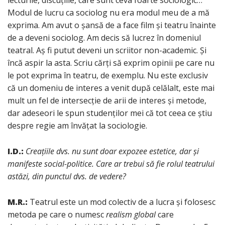
Modul de lucru ca sociolog nu era modul meu de a mă
exprima. Am avut o șansă de a face film și teatru înainte
de a deveni sociolog. Am decis să lucrez în domeniul
teatral. Aș fi putut deveni un scriitor non-academic. Și
încă aspir la asta. Scriu cărți să exprim opinii pe care nu
le pot exprima în teatru, de exemplu. Nu este exclusiv
că un domeniu de interes a venit după celălalt, este mai
mult un fel de intersecție de arii de interes și metode,
dar adeseori le spun studenților mei că tot ceea ce știu
despre regie am învățat la sociologie.
I.D.:
Creațiile dvs. nu sunt doar expozee estetice, dar și
manifeste social-politice. Care ar trebui să fie rolul teatrului
astăzi, din punctul dvs. de vedere?
M.R.:
Teatrul este un mod colectiv de a lucra și folosesc
metoda pe care o numesc
realism global
care