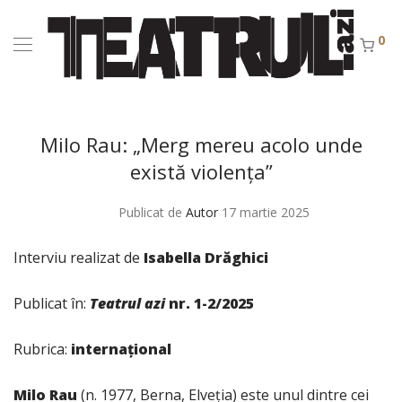
0
Milo Rau: „Merg mereu acolo unde
există violența”
Publicat de
Autor
17 martie 2025
Interviu realizat de
Isabella Drăghici
Publicat în:
Teatrul azi
nr. 1-2/2025
Rubrica:
internațional
Milo Rau
(n. 1977, Berna, Elveția) este unul dintre cei