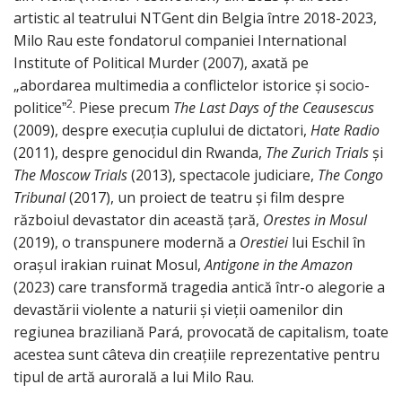
artistic al teatrului NTGent din Belgia între 2018-2023,
Milo Rau este fondatorul companiei International
Institute of Political Murder (2007), axată pe
„abordarea multimedia a conflictelor istorice și socio-
2
politiceˮ
. Piese precum
The Last Days of the Ceausescus
(2009), despre execuția cuplului de dictatori,
Hate Radio
(2011), despre genocidul din Rwanda,
The Zurich Trials
și
The Moscow Trials
(2013), spectacole judiciare,
The Congo
Tribunal
(2017), un proiect de teatru și film despre
războiul devastator din această țară,
Orestes in Mosul
(2019), o transpunere modernă a
Orestiei
lui Eschil în
orașul irakian ruinat Mosul,
Antigone in the Amazon
(2023) care transformă tragedia antică într-o alegorie a
devastării violente a naturii și vieții oamenilor din
regiunea braziliană Pará, provocată de capitalism, toate
acestea sunt câteva din creațiile reprezentative pentru
tipul de artă aurorală a lui Milo Rau.