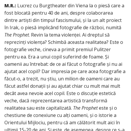
M.R.:
Lucrez cu Burgtheater din Viena la o piesă care a
fost blocată pentru 40 de ani, despre colaborarea
dintre artiști din timpul fascismului, și la un alt proiect
în Irak, o piesă implicând fotografie de război, numită
The Prophet
. Revin la tema violenței. Ai dreptul să
reprezinți violența? Schimbă aceasta realitatea? Este o
fotografie veche, cineva a primit premiul Pulitzer
pentru ea. Era a unui copil suferind de foame. Și
oamenii au întrebat: de ce ai făcut o fotografie și nu ai
ajutat acel copil? Dar impresia pe care acea fotografie a
făcut-o, a trezit, nu știu, un milion de oameni care au
făcut astfel donații și au ajutat chiar cu mult mai mult
decât avea nevoie acel copil. Este o discuție estetică
veche, dacă reprezentarea artistică transformă
realitatea sau este capitalizată.
The Prophet
este și o
chestiune de conexiune cu alți oameni, și o istorie a
Orientului Mijlociu, pentru că am călătorit mult aici în
ultimii 15-20 de ani. Și este, de asemenea, despre ce s-a