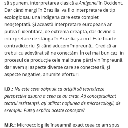
să spunem, interpretarea clasică a
Antigonei
în Occident.
Dar când mergi în Brazilia, va fi o interpretare de tip
ecologic sau una indigenă care este complet
neașteptată. Și această interpretare europeană ar
putea fi identitară, de extremă dreapta, dar devine o
interpretare de stânga în Brazilia ș.a.m.d. Este foarte
contradictoriu. Și când aducem împreună… Cred că ar
trebui cu adevărat să ne conectăm. În cel mai bun caz, în
procesul de producție cele mai bune părți vin împreună,
dar avem și aspecte diverse care se conectează, și
aspecte negative, anumite eforturi.
I.D.:
Nu este ceva obișnuit ca artiștii să teoretizeze
perspective asupra a ceea ce au creat. Ați conceptualizat
teatrul rezistenței, ați utilizat noțiunea de microecologii, de
exemplu. Puteți explica aceste concepte?
M.R.:
Microecologiile înseamnă exact ceea ce am spus