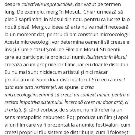
despre
colectivele impredictibile
, dar văzut pe termen
lung. De exemplu, merg în Mosul… Chiar urmează să
plec 3 săptămâni în Mosul din nou, pentru că lucrez la o
nouă piesă. Merg cu ideea că arta nu va mai fi necesară
la un moment dat, pentru că am construit microecologii.
Aceste microecologii vor determina oamenii să creeze ei
înșiși. Cum e cazul Școlii de Film din Mosul. Studenții
care au participat la proiectul numit
Rezistența în Mosul
creează acum propriile lor filme, iar eu doar le distribui.
Eu nu mai sunt nicidecum artistul și nici măcar
producătorul. Sunt doar distribuitorul. Și cred că
exact
asta este arta rezistenței
, aș spune:
a crea
microecologiiînseamnă să creezi un context minim pentru a
rezista împotriva sistemului
.
Încerc să creez nu doar artă, ci
și artiști.
Și când vorbesc de sistem, nu mă refer la un
sens metapolitic nebunesc. Poți produce un film și apoi
ai un film care va fi prezentat la anumite festivaluri, cum
creezi propriul tău sistem de distribuție, cum îl folosești.