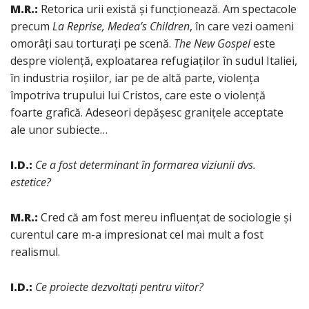
M.R.:
Retorica urii există și funcționează. Am spectacole
precum
La Reprise, Medea’s Children
, în care vezi oameni
omorâți sau torturați pe scenă.
The New Gospel
este
despre violență, exploatarea refugiaților în sudul Italiei,
în industria roșiilor, iar pe de altă parte, violența
împotriva trupului lui Cristos, care este o violență
foarte grafică. Adeseori depășesc granițele acceptate
ale unor subiecte…
I.D.:
Ce a fost determinant în formarea viziunii dvs.
estetice?
M.R.:
Cred că am fost mereu influențat de sociologie și
curentul care m-a impresionat cel mai mult a fost
realismul.
I.D.:
Ce proiecte dezvoltați pentru viitor?