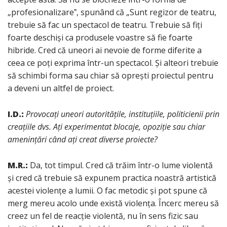
„profesionalizareˮ, spunând că „Sunt regizor de teatru,
trebuie să fac un spectacol de teatru. Trebuie să fiți
foarte deschiși ca produsele voastre să fie foarte
hibride. Cred că uneori ai nevoie de forme diferite a
ceea ce poți exprima într-un spectacol. Și alteori trebuie
să schimbi forma sau chiar să oprești proiectul pentru
a deveni un altfel de proiect.
I.D.:
Provocați uneori autoritățile, instituțiile, politicienii prin
creațiile dvs. Ați experimentat blocaje, opoziție sau chiar
amenințări când ați creat diverse proiecte?
M.R.:
Da, tot timpul. Cred că trăim într-o lume violentă
și cred că trebuie să expunem practica noastră artistică
acestei violențe a lumii. O fac metodic și pot spune că
merg mereu acolo unde există violența. Încerc mereu să
creez un fel de reacție violentă, nu în sens fizic sau