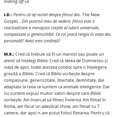
making off
-ul.
I.D.:
Pentru că ați vorbit despre filmul dvs.
The New
Gospel
… Din punctul meu de vedere, filmul este o
reactualizare a mesajului creștin al iubirii universale,
compasiunii și generozității. Ce rol joacă religia în viața dvs.
personală? Aveți vreo credință?
M.R.:
Cred că trebuie să fii un marxist sau poate un
ateist să înțelegi
Biblia
. Cred că ideea de Dumnezeu și
viață de apoi, toate acestea conduc spre o înțelegere
greșită a
Bibliei.
Cred că
Biblia
vorbește despre
compasiune, generozitate, libertate, demnitate, dar
adaptate la ceea ce suntem ca animale inteligente. Dar
nu suntem expuși multor valori despre care
Biblia
vorbește. Am încercat să filmez Învierea. Am filmat în
Roma, am făcut un adevărat show, am filmat cu 7
camere, dar apoi n-am putut folosi filmarea. Pentru că