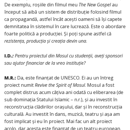
De exemplu, roșiile din filmul meu
The New Gospel
au
început să aibă un sistem de distribuție folosind filmul
ca propagandă, astfel încât acești oameni să își capete
demnitatea în sistemul în care lucrează. Este o abordare
foarte politică a producției. Și poți spune astfel că
rezistența, producția și creația devin una
.
I.D
.:
Pentru proiectul din Mosul cu studenții, aveți sponsori
sau ajutor financiar de la vreo instituție?
M.R.:
Da, este finanțat de UNESCO. Ei au un întreg
proiect numit
Revive the Spirit of Mosul
. Mosul a fost
complet distrus acum câțiva ani odată cu eliberarea (de
sub dominația Statului Islamic – n.r.), și au investit în
reconstrucția clădirilor orașului, dar și în reconstrucția
culturală. Au investit în dans, muzică, teatru și așa am
fost implicat și eu în proiect. Mai fac un alt proiect
acolo, dar acesta este finanțat de un teatru european.