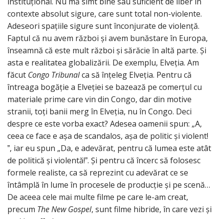
instituțional. Nu mă simt bine sau suficient de liber în
contexte absolut sigure, care sunt total non-violente.
Adeseori spațiile sigure sunt înconjurate de violență.
Faptul că nu avem război și avem bunăstare în Europa,
înseamnă că este mult război și sărăcie în altă parte. Și
asta e realitatea globalizării. De exemplu, Elveția. Am
făcut
Congo Tribunal
ca să înțeleg Elveția. Pentru că
întreaga bogăție a Elveției se bazează pe comerțul cu
materiale prime care vin din Congo, dar din motive
stranii, toți banii merg în Elveția, nu în Congo. Deci
despre ce este vorba exact? Adesea oamenii spun: „A,
ceea ce face e așa de scandalos, așa de politic și violent!
ˮ, iar eu spun „Da, e adevărat, pentru că lumea este atât
de politică și violentă!ˮ. Și pentru că încerc să folosesc
formele realiste, ca să reprezint cu adevărat ce se
întâmplă în lume în procesele de producție și pe scenă…
De aceea cele mai multe filme pe care le-am creat,
precum
The New Gospel
, sunt filme hibride, în care vezi și