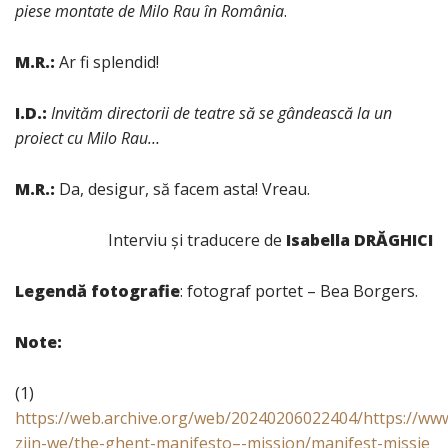
piese montate de Milo Rau în România
.
M.R.:
Ar fi splendid!
I.D.:
Invităm directorii de teatre să se gândească la un
proiect cu Milo Rau…
M.R.:
Da, desigur, să facem asta! Vreau.
Interviu și traducere de
Isabella DRĂGHICI
Legendă fotografie
: fotograf portet – Bea Borgers.
Note:
(1)
https://web.archive.org/web/20240206022404/https://www
zijn-we/the-ghent-manifesto–-mission/manifest-missie