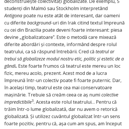
deconstruiește colectivități globalizate. De exemplu, 5
studenți din Malmö sau Stockholm interpretând
Antigona
poate nu este atât de interesant, dar oameni
cu diferite
background
-uri din Irak citind textul împreună
cu cei din Brazilia poate deveni foarte interesant: piesa
devine „globalizatoareˮ. Este o metodă care mixează
diferite abordări și contexte, informând despre rolul
teatrului, ca să răspund întrebării. Cred că
teatrul ar
trebui să globalizeze modul nostru etic, politic și estetic de a
gândi
.
Este foarte frumos că teatrul este mereu un loc
fizic, mereu acolo, prezent. Acest mod de a lucra
împreună într-un colectiv poate fi foarte puternic. Dar,
în același timp, teatrul este cea mai conservatoare
mașinărie. Trebuie să creăm ceea ce aș numi
colective
3
impredictibile
.
Acesta este rolul teatrului… Pentru că
trăim într-o lume globalizată, dar nu avem o retorică
globalizată. Și utilizez cuvântul globalizat într-un sens
foarte pozitiv, pentru că, așa cum am spus, am început