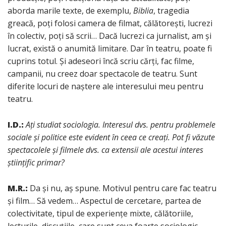
aborda marile texte, de exemplu,
Biblia
, tragedia
greacă, poți folosi camera de filmat, călătorești, lucrezi
în colectiv, poți să scrii… Dacă lucrezi ca jurnalist, am și
lucrat, există o anumită limitare. Dar în teatru, poate fi
cuprins totul. Și adeseori încă scriu cărți, fac filme,
campanii, nu creez doar spectacole de teatru. Sunt
diferite locuri de naștere ale interesului meu pentru
teatru.
I.D.:
Ați studiat sociologia. Interesul dvs. pentru problemele
sociale și politice este evident în ceea ce creați. Pot fi văzute
spectacolele și filmele dvs. ca extensii ale acestui interes
științific primar?
M.R.:
Da și nu, aș spune. Motivul pentru care fac teatru
și film… Să vedem… Aspectul de cercetare, partea de
colectivitate, tipul de experiențe mixte, călătoriile,
lecturile, discuțiile, care sunt ceva foarte sociologic…