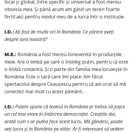
local și global, între specific și universal a fost mereu
obsesia mea. Și până acum am găsit un teren foarte
fertil aici pentru modul meu de a lucra într-o instituție.
I.D.:
Ați fost de multe ori în România. Ce părere aveți
despre țara noastră?
M.R.:
România a fost mereu binevenită în producțiile
mele. Are o limbă pe care o înțeleg puțin, pentru că este
o limbă romanică. Și o parte din familia mea locuiește în
România. Este o țară care îmi place. Am făcut
spectacolul despre Ceaușescu pentru că am vrut să mă
conectez mai mult cu acest pământ…
I.D.:
Putem spune că teatrul în România ar trebui să joace
un rol mai mare în întărirea democrației. Creațiile dvs.
arată cum s-ar putea face acest lucru. Mă gândesc, poate
veți lucra și în România pe viitor. Ar fi interesant să vedem