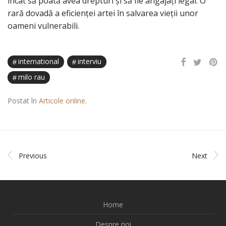
încât să poată avea drepturi și să fie angajați legal. O
rară dovadă a eficienței artei în salvarea vieții unor
oameni vulnerabili.
international
interviu
milo rau
Postat în
Articole online
.
Previous
Next
Home
Despre noi