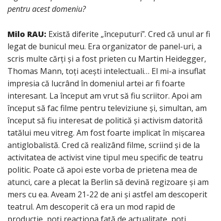
pentru acest domeniu?
Milo RAU:
Există diferite „începuturiˮ. Cred că unul ar fi
legat de bunicul meu. Era organizator de panel-uri, a
scris multe cărți și a fost prieten cu Martin Heidegger,
Thomas Mann, toți acești intelectuali… El mi-a insuflat
impresia că lucrând în domeniul artei ar fi foarte
interesant. La început am vrut să fiu scriitor. Apoi am
început să fac filme pentru televiziune și, simultan, am
început să fiu interesat de politică și activism datorită
tatălui meu vitreg. Am fost foarte implicat în mișcarea
antiglobalistă. Cred că realizând filme, scriind și de la
activitatea de activist vine tipul meu specific de teatru
politic. Poate că apoi este vorba de prietena mea de
atunci, care a plecat la Berlin să devină regizoare și am
mers cu ea. Aveam 21-22 de ani și astfel am descoperit
teatrul. Am descoperit că era un mod rapid de
producție, poți reacționa față de actualitate, poți