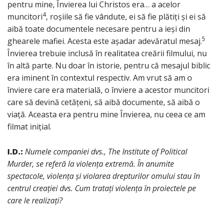
pentru mine, Învierea lui Christos era… a acelor
4
muncitori
, roșiile să fie vândute, ei să fie plătiți și ei să
aibă toate documentele necesare pentru a ieși din
5
ghearele mafiei. Acesta este așadar adevăratul mesaj.
Învierea trebuie inclusă în realitatea creării filmului, nu
în altă parte. Nu doar în istorie, pentru că mesajul biblic
era iminent în contextul respectiv. Am vrut să am o
înviere care era materială, o înviere a acestor muncitori
care să devină cetățeni, să aibă documente, să aibă o
viață. Aceasta era pentru mine Învierea, nu ceea ce am
filmat inițial.
I.D.:
Numele companiei dvs., The Institute of Political
Murder, se referă la violența extremă. În anumite
spectacole, violența și violarea drepturilor omului stau în
centrul creației dvs. Cum tratați violența în proiectele pe
care le realizați?