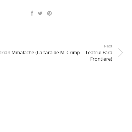
Next
drian Mihalache (La tarã de M. Crimp – Teatrul Fãrã
Frontiere)