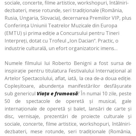
sociale, concerte, filme artistice, workshopuri, întâlniri-
dezbateri, mese rotunde, seri tradiţionale (România,
Rusia, Ungaria, Slovacia), decernarea Premiilor VIP, plus
Conferinţa Uniunii Teatrelor Muzicale din Europa
(EMTU) şi prima ediţie a Concursului pentru Tineri
Interpreţi, dotat cu Trofeul „Ion Dacian“. Practic, o
industrie culturală, un efort organizatoric imens…
Numele filmului lui Roberto Benigni a fost sursa de
inspiraţie pentru titulatura Festivalului Internaţional al
Artelor Spectacolului, aflat, iată, la cea de‑a doua ediţie.
Copleşitoare, abundenţa manifestărilor desfăşurate
sub genericul
Viaţa e frumoasă
!
În numai 10 zile, peste
50 de spectacole de operetă şi musical, gale
internaţionale de operetă şi balet, lansări de carte şi
disc, vernisaje, prezentări de
proiecte culturale şi
sociale, concerte, filme artistice, workshopuri, întâlniri-
dezbateri,
mese rotunde, seri tradiţionale (România,