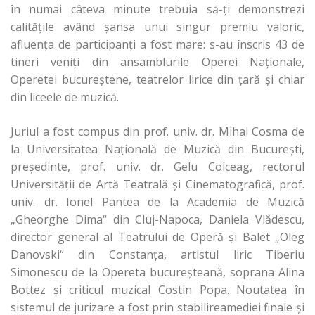
în numai câteva minute trebuia să-ţi demonstrezi
calităţile având şansa unui singur premiu valoric,
afluenţa de participanţi a fost mare: s-au înscris 43 de
tineri veniţi din ansamblurile Operei Naţionale,
Operetei bucureştene, teatrelor lirice din ţară şi chiar
din liceele de muzică.
Juriul a fost compus din prof. univ. dr. Mihai Cosma de
la Universitatea Naţională de Muzică din Bucureşti,
preşedinte, prof. univ. dr. Gelu Colceag, rectorul
Universităţii de Artă Teatrală şi Cinematografică, prof.
univ. dr. Ionel Pantea de la Academia de Muzică
„Gheorghe Dima“ din Cluj-Napoca, Daniela Vlădescu,
director general al Teatrului de Operă şi Balet „Oleg
Danovski“ din Constanţa, artistul liric Tiberiu
Simonescu de la Opereta bucureşteană, soprana Alina
Bottez şi criticul muzical Costin Popa. Noutatea în
sistemul de jurizare a fost prin stabilireamediei finale şi