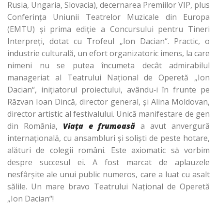
Rusia, Ungaria, Slovacia), decernarea
Premiilor VIP, plus
Conferinţa Uniunii Teatrelor Muzicale din Europa
(EMTU)
şi prima ediţie a Concursului pentru Tineri
Interpreţi, dotat cu Trofeul „Ion Dacian“.
Practic, o
industrie culturală, un efort organizatoric imens, la care
nimeni nu se
putea încumeta decât admirabilul
manageriat al Teatrului Naţional de Operetă „Ion
Dacian“, iniţiatorul proiectului, avându‑i în frunte pe
Răzvan Ioan Dincă, director
general, şi Alina Moldovan,
director artistic al festivalului. Unică manifestare de gen
din România,
Viaţa e frumoasă
a avut anvergură
internaţională, cu ansambluri şi
solişti de peste hotare,
alături de colegii români. Este axiomatic să vorbim
despre
succesul ei. A fost marcat de aplauzele
nesfârşite ale unui public numeros, care a
luat cu asalt
sălile. Un mare bravo Teatrului Naţional de Operetă
„Ion Dacian“!