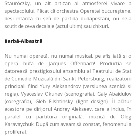
Stauróczky, un alt artizan al atmosferei vivace a
spectacolului. Păcat că orchestra Operetei bucureştene,
deşi întărită cu şefi de partidă budapestani, nu ne‑a
scutit de ceva decalaje (actul ultim) sau chixuri.
Barbă
‑
Albastră
Nu numai operetă, nu numai musical, pe afiş iată şi o
operă bufă de Jacques Offenbach! Producţia se
datorează prestigiosului ansamblu al Teatrului de Stat
de Comedie Muzicală din Sankt Petersburg, realizatorii
principali fiind Yury Aleksandrov (versiunea scenică şi
regia), Vyaceslav Okunev (scenografia), Galy Abaidulov
(coregrafia), Gleb Filshtinsky (light design). Îl alătur
acestora pe dirijorul Andrey Alekseev, care a inclus, în
paralel cu partitura originală, muzică de Oleg
Karavaychuk. După cum aveam să constat, fenomenul a
proliferat.