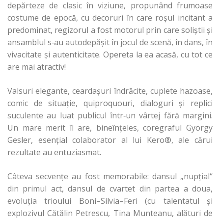
depărteze de clasic în viziune, propunând frumoase
costume de epocă, cu decoruri în care roşul incitant a
predominat, regizorul a fost motorul prin care soliştii şi
ansamblul s‑au autodepăşit în jocul de scenă, în dans, în
vivacitate şi autenticitate. Opereta la ea acasă, cu tot ce
are mai atractiv!
Valsuri elegante, ceardaşuri îndrăcite, cuplete hazoase,
comic de situaţie, quiproquouri, dialoguri şi replici
suculente au luat publicul într‑un vârtej fără margini.
Un mare merit îl are, bineînţeles, coregraful György
Gesler, esenţial colaborator al lui Kero®, ale cărui
rezultate au entuziasmat.
Câteva secvenţe au fost memorabile: dansul „nupţial“
din primul act, dansul de cvartet din partea a doua,
evoluţia trioului Boni–Silvia–Feri (cu talentatul şi
explozivul Cătălin Petrescu, Tina Munteanu, alături de