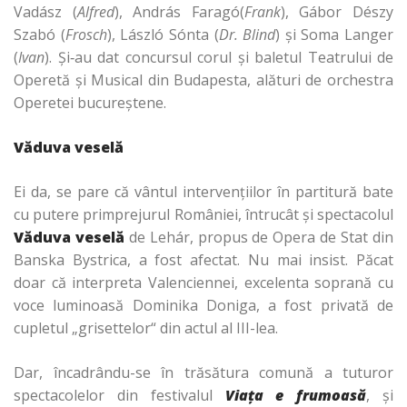
Vadász (
Alfred
), András Faragó(
Frank
), Gábor Dészy
Szabó (
Frosch
), László Sónta (
Dr. Blind
) şi Soma Langer
(
Ivan
). Şi‑au dat concursul corul şi baletul Teatrului de
Operetă şi Musical din Budapesta, alături de orchestra
Operetei bucureştene.
Văduva veselă
Ei da, se pare că vântul intervenţiilor în partitură bate
cu putere primprejurul României, întrucât şi spectacolul
Văduva veselă
de Lehár, propus de Opera de Stat din
Banska Bystrica, a fost afectat. Nu mai insist. Păcat
doar că interpreta Valenciennei, excelenta soprană cu
voce luminoasă Dominika Doniga, a fost privată de
cupletul „grisettelor“ din actul al III-lea.
Dar, încadrându-se în trăsătura comună a tuturor
spectacolelor din festivalul
Viaţa e frumoasă
, şi