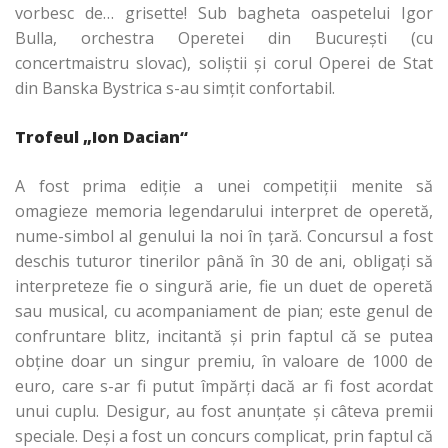
vorbesc de… grisette! Sub bagheta oaspetelui Igor
Bulla, orchestra Operetei din Bucureşti (cu
concertmaistru slovac), soliştii şi corul Operei de Stat
din Banska Bystrica s-au simţit confortabil.
Trofeul „Ion Dacian“
A fost prima ediţie a unei competiţii menite să
omagieze memoria legendarului interpret de operetă,
nume-simbol al genului la noi în ţară. Concursul a fost
deschis tuturor tinerilor până în 30 de ani, obligaţi să
interpreteze fie o singură arie, fie un duet de operetă
sau musical, cu acompaniament de pian; este genul de
confruntare blitz, incitantă şi prin faptul că se putea
obţine doar un singur premiu, în valoare de 1000 de
euro, care s-ar fi putut împărţi dacă ar fi fost acordat
unui cuplu. Desigur, au fost anunţate şi câteva premii
speciale. Deşi a fost un concurs complicat, prin faptul că