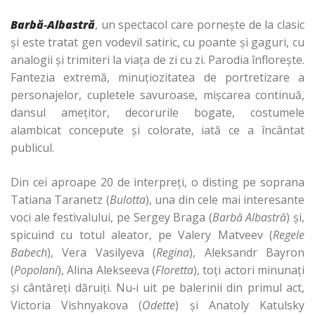
Barbă
‑
Albastră
, un spectacol care porneşte de la clasic
şi este tratat gen vodevil satiric, cu poante şi gaguri, cu
analogii şi trimiteri la viaţa de zi cu zi. Parodia înfloreşte.
Fantezia extremă, minuţiozitatea de portretizare a
personajelor, cupletele savuroase, mişcarea continuă,
dansul ameţitor, decorurile bogate, costumele
alambicat concepute şi colorate, iată ce a încântat
publicul.
Din cei aproape 20 de interpreţi, o disting pe soprana
Tatiana Taranetz (
Bulotta
), una din cele mai interesante
voci ale festivalului, pe Sergey Braga (
Barbă
Albastră
) şi,
spicuind cu totul aleator, pe Valery Matveev (
Regele
Babech
), Vera Vasilyeva (
Regina
), Aleksandr Bayron
(
Popolani
), Alina Alekseeva (
Floretta
), toţi actori minunaţi
şi cântăreţi dăruiţi. Nu‑i uit pe balerinii din primul act,
Victoria Vishnyakova (
Odette
) şi Anatoly Katulsky