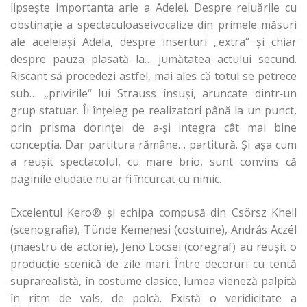
lipseşte importanta arie a Adelei. Despre reluările cu
obstinaţie a spectaculoaseivocalize din primele măsuri
ale aceleiaşi Adela, despre inserturi „extra“ şi chiar
despre pauza plasată la… jumătatea actului secund.
Riscant să procedezi astfel, mai ales că totul se petrece
sub… „privirile“ lui Strauss însuşi, aruncate dintr‑un
grup statuar. Îi înţeleg pe realizatori până la un punct,
prin prisma dorinţei de a‑şi integra cât mai bine
concepţia. Dar partitura rămâne… partitură. Şi aşa cum
a reuşit spectacolul, cu mare brio, sunt convins că
paginile eludate nu ar fi încurcat cu nimic.
Excelentul Kero® şi echipa compusă din Csörsz Khell
(scenografia), Tünde Kemenesi (costume), András Aczél
(maestru de actorie), Jenö Locsei (coregraf) au reuşit o
producţie scenică de zile mari. Între decoruri cu tentă
suprarealistă, în costume clasice, lumea vieneză palpită
în ritm de vals, de polcă. Există o veridicitate a