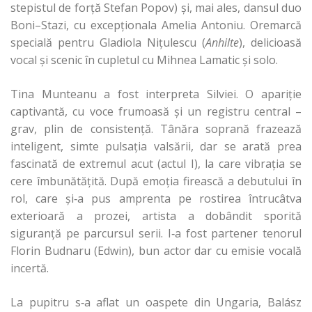
stepistul de forţă Stefan Popov) şi, mai ales, dansul duo
Boni–Stazi, cu excepţionala Amelia Antoniu. Oremarcă
specială pentru Gladiola Niţulescu (
Anhilte
), delicioasă
vocal şi scenic în cupletul cu Mihnea Lamatic şi solo.
Tina Munteanu a fost interpreta Silviei. O apariţie
captivantă, cu voce frumoasă şi un registru central –
grav, plin de consistenţă. Tânăra soprană frazează
inteligent, simte pulsaţia valsării, dar se arată prea
fascinată de extremul acut (actul I), la care vibraţia se
cere îmbunătăţită. După emoţia firească a debutului în
rol, care şi‑a pus amprenta pe rostirea întrucâtva
exterioară a prozei, artista a dobândit sporită
siguranţă pe parcursul serii. I‑a fost partener tenorul
Florin Budnaru (Edwin), bun actor dar cu emisie vocală
incertă.
La pupitru s‑a aflat un oaspete din Ungaria, Balász