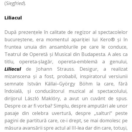
(
Siegfried
).
Liliacul
După prezenţele în calitate de regizor al spectacolelor
bucureştene, era momentul apariţiei lui Kero® şi în
fruntea unuia din ansamblurile pe care le conduce,
Teatrul de Operetă şi Musical din Budapesta. A ales ca
titlu, opereta‑şlagăr, opereta‑emblemă a genului,
Liliacul
de Johann Strauss. Desigur, a realizat
mizanscena şi a fost, probabil, inspiratorul versiunii
semnate István Kállai–György Böhm la care, fără
îndoială, şi conducătorul muzical al spectacolului,
dirijorul László Maklóry, a avut un cuvânt de spus.
Despre ce ar fi vorba? Simplu, despre amputări ale unor
pasaje din celebra uvertură, despre „salturi“ peste
pagini de partitură care, ce‑i drept, se mai domolesc pe
măsura avansării spre actul al III‑lea dar din care, totuşi,