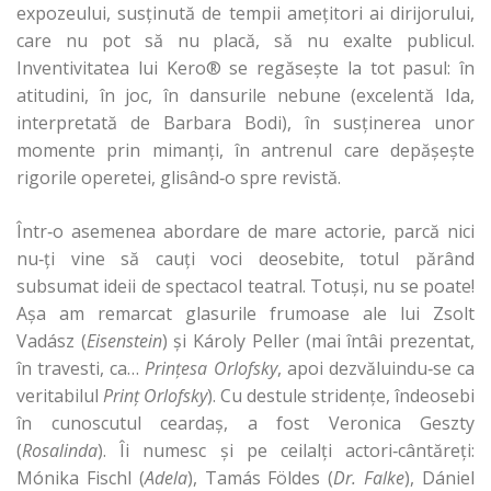
expozeului, susţinută de tempii ameţitori ai dirijorului,
care nu pot să nu placă, să nu exalte publicul.
Inventivitatea lui Kero® se regăseşte la tot pasul: în
atitudini, în joc, în dansurile nebune (excelentă Ida,
interpretată de Barbara Bodi), în susţinerea unor
momente prin mimanţi, în antrenul care depăşeşte
rigorile operetei, glisând‑o spre revistă.
Într‑o asemenea abordare de mare actorie, parcă nici
nu‑ţi vine să cauţi voci deosebite, totul părând
subsumat ideii de spectacol teatral. Totuşi, nu se poate!
Aşa am remarcat glasurile frumoase ale lui Zsolt
Vadász (
Eisenstein
) şi Károly Peller (mai întâi prezentat,
în travesti, ca…
Prinţesa Orlofsky
, apoi dezvăluindu‑se ca
veritabilul
Prinţ Orlofsky
). Cu destule stridenţe, îndeosebi
în cunoscutul ceardaş, a fost Veronica Geszty
(
Rosalinda
). Îi numesc şi pe ceilalţi actori‑cântăreţi:
Mónika Fischl (
Adela
), Tamás Földes (
Dr. Falke
), Dániel