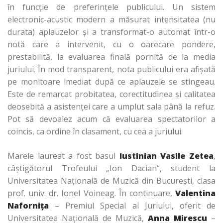
în funcţie de preferinţele publicului. Un sistem
electronic-acustic modern a măsurat intensitatea (nu
durata) aplauzelor şi a transformat-o automat într-o
notă care a intervenit, cu o oarecare pondere,
prestabilită, la evaluarea finală pornită de la media
juriului. În mod transparent, nota publicului era afişată
pe monitoare imediat după ce aplauzele se stingeau.
Este de remarcat probitatea, corectitudinea şi calitatea
deosebită a asistenţei care a umplut sala până la refuz.
Pot să devoalez acum că evaluarea spectatorilor a
coincis, ca ordine în clasament, cu cea a juriului.
Marele laureat a fost basul
Iustinian Vasile Zetea
,
câştigătorul Trofeului „Ion Dacian“, student la
Universitatea Naţională de Muzică din Bucureşti, clasa
prof. univ. dr. Ionel Voineag. În continuare,
Valentina
Naforniţa
– Premiul Special al Juriului, oferit de
Universitatea Naţională de Muzică,
Anna Mirescu
–