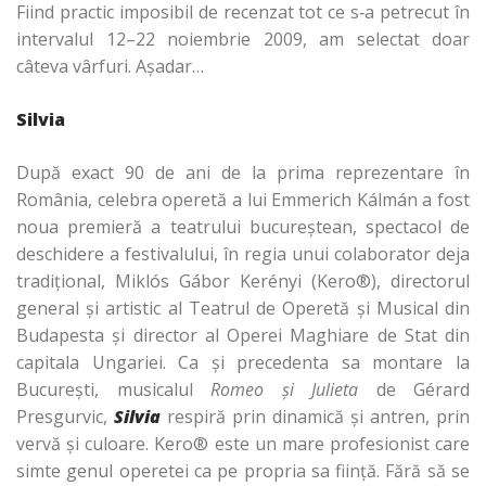
Fiind practic imposibil de recenzat tot ce s‑a petrecut în
intervalul 12–22 noiembrie 2009, am selectat doar
câteva vârfuri. Aşadar…
Silvia
După exact 90 de ani de la prima reprezentare în
România, celebra operetă a lui Emmerich Kálmán a fost
noua premieră a teatrului bucureştean, spectacol de
deschidere a festivalului, în regia unui colaborator deja
tradiţional, Miklós Gábor Kerényi (Kero®), directorul
general şi artistic al Teatrul de Operetă şi Musical din
Budapesta şi director al Operei Maghiare de Stat din
capitala Ungariei. Ca şi precedenta sa montare la
Bucureşti, musicalul
Romeo şi Julieta
de Gérard
Presgurvic,
Silvia
respiră prin dinamică şi antren, prin
vervă şi culoare. Kero® este un mare profesionist care
simte genul operetei ca pe propria sa fiinţă. Fără să se