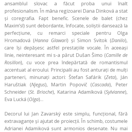
ansamblul slovac a făcut proba unui înalt
profesionalism. În mâna regizoarei Dana Dinková a stat
şi coregrafia. Fapt benefic. Scenele de balet (chez
Maxim’s!) sunt debordante, înfocate, soliştii dansează la
perfecţiune, cu remarci speciale pentru Olga
Hromadová (
Hanna Glawari
) şi Simon Svitok (
Danilo
),
care îşi depăşesc astfel prestaţiile vocale. În aceeaşi
linie, neinteresant mi s-a părut Dušan Šimo (
Camille de
Rosillon
), cu voce prea îndepărtată de romantismul
accentuat al eroului. Principalii au fost anturaţi de mulţi
parteneri, minunaţi actori: Štefan Safárik (
Zeta
), Ján
Haruštiak (
Njegus
), Martin Popovič (
Cascada
), Peter
Schneider (
St. Brioche
), Katarina Adamíková (
Sylvianne
),
Eva Lucká (
Olga
)…
Decorul lui Jan Zavarský este simplu, funcţional, fără
extravaganţe şi ajutat de proiecţii. În schimb, costumele
Adrianei Adamiková sunt armonios desenate. Nu mai