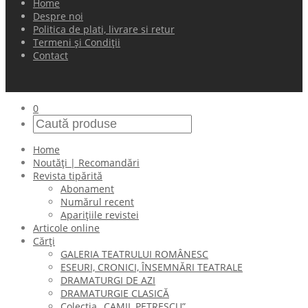
Home
Despre noi
Politica de plati, livrare si retur
Termeni și Condiții
Contact
0
Home
Noutăți | Recomandări
Revista tipărită
Abonament
Numărul recent
Aparițiile revistei
Articole online
Cărți
GALERIA TEATRULUI ROMÂNESC
ESEURI, CRONICI, ÎNSEMNĂRI TEATRALE
DRAMATURGI DE AZI
DRAMATURGIE CLASICĂ
Colecţia „CAMIL PETRESCU”