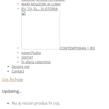
MARI REGIZORI AI LUMII
EU, TU, EL… ŞI ISTORIA
CONTEMPORAN | RO
povesThalia
OISTAT
În afara colecţiilor
Despre noi
Contact
Coș
Închide
Updating…
Nu ai niciun produs în coș.