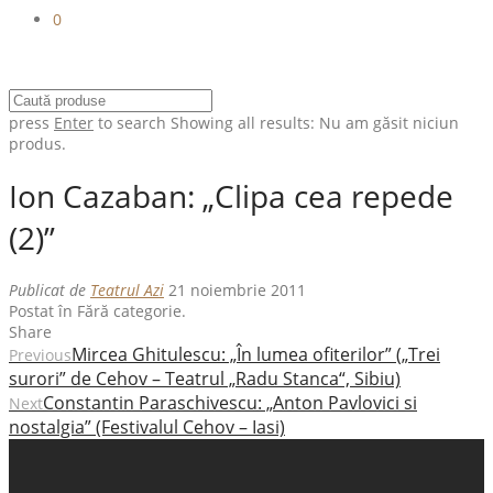
0
press
Enter
to search
Showing all results:
Nu am găsit niciun
produs.
Ion Cazaban: „Clipa cea repede
(2)”
Publicat de
Teatrul Azi
21 noiembrie 2011
Postat în Fără categorie.
Share
Mircea Ghitulescu: „În lumea ofiterilor” („Trei
Previous
surori” de Cehov – Teatrul „Radu Stanca“, Sibiu)
Constantin Paraschivescu: „Anton Pavlovici si
Next
nostalgia” (Festivalul Cehov – Iasi)