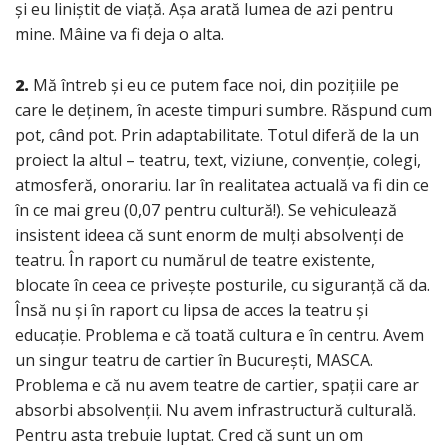
și eu liniștit de viață. Așa arată lumea de azi pentru
mine. Mâine va fi deja o alta.
2.
Mă întreb și eu ce putem face noi, din pozițiile pe
care le deținem, în aceste timpuri sumbre. Răspund cum
pot, când pot. Prin adaptabilitate. Totul diferă de la un
proiect la altul – teatru, text, viziune, convenție, colegi,
atmosferă, onorariu. Iar în realitatea actuală va fi din ce
în ce mai greu (0,07 pentru cultură!). Se vehiculează
insistent ideea că sunt enorm de mulți absolvenți de
teatru. În raport cu numărul de teatre existente,
blocate în ceea ce privește posturile, cu siguranță că da.
Însă nu și în raport cu lipsa de acces la teatru și
educație. Problema e că toată cultura e în centru. Avem
un singur teatru de cartier în București, MASCA.
Problema e că nu avem teatre de cartier, spații care ar
absorbi absolvenții. Nu avem infrastructură culturală.
Pentru asta trebuie luptat. Cred că sunt un om