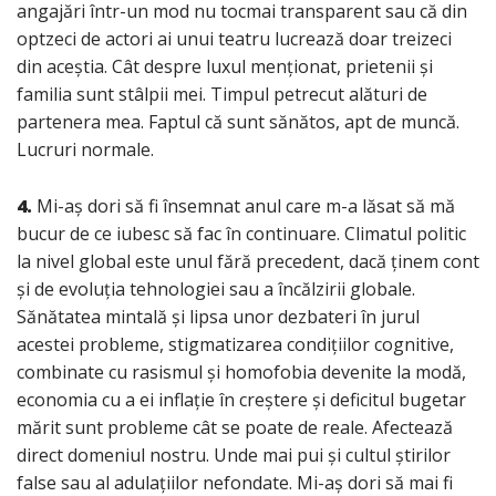
angajări într-un mod nu tocmai transparent sau că din
optzeci de actori ai unui teatru lucrează doar treizeci
din aceștia. Cât despre luxul menționat, prietenii și
familia sunt stâlpii mei. Timpul petrecut alături de
partenera mea. Faptul că sunt sănătos, apt de muncă.
Lucruri normale.
4.
Mi-aș dori să fi însemnat anul care m-a lăsat să mă
bucur de ce iubesc să fac în continuare. Climatul politic
la nivel global este unul fără precedent, dacă ținem cont
și de evoluția tehnologiei sau a încălzirii globale.
Sănătatea mintală și lipsa unor dezbateri în jurul
acestei probleme, stigmatizarea condițiilor cognitive,
combinate cu rasismul și homofobia devenite la modă,
economia cu a ei inflație în creștere și deficitul bugetar
mărit sunt probleme cât se poate de reale. Afectează
direct domeniul nostru. Unde mai pui și cultul știrilor
false sau al adulațiilor nefondate. Mi-aș dori să mai fi