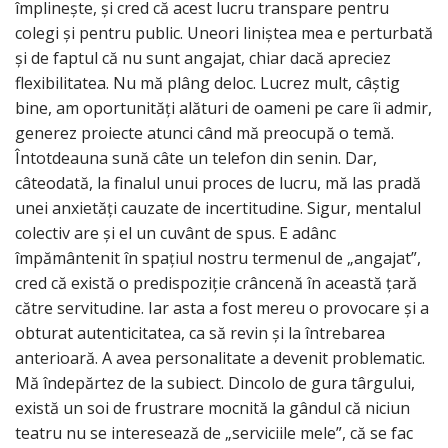
împlinește, și cred că acest lucru transpare pentru
colegi și pentru public. Uneori liniștea mea e perturbată
și de faptul că nu sunt angajat, chiar dacă apreciez
flexibilitatea. Nu mă plâng deloc. Lucrez mult, câștig
bine, am oportunități alături de oameni pe care îi admir,
generez proiecte atunci când mă preocupă o temă.
Întotdeauna sună câte un telefon din senin. Dar,
câteodată, la finalul unui proces de lucru, mă las pradă
unei anxietăți cauzate de incertitudine. Sigur, mentalul
colectiv are și el un cuvânt de spus. E adânc
împământenit în spațiul nostru termenul de „angajat”,
cred că există o predispoziție crâncenă în această țară
către servitudine. Iar asta a fost mereu o provocare și a
obturat autenticitatea, ca să revin și la întrebarea
anterioară. A avea personalitate a devenit problematic.
Mă îndepărtez de la subiect. Dincolo de gura târgului,
există un soi de frustrare mocnită la gândul că niciun
teatru nu se interesează de „serviciile mele”, că se fac