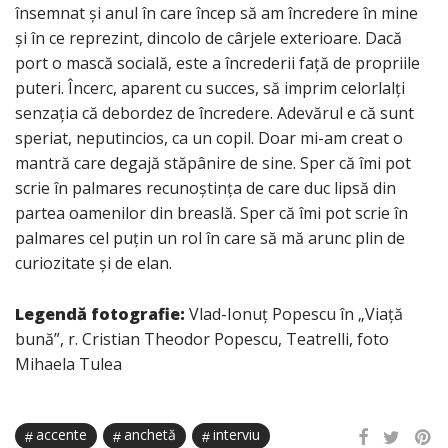
însemnat și anul în care încep să am încredere în mine
și în ce reprezint, dincolo de cârjele exterioare. Dacă
port o mască socială, este a încrederii față de propriile
puteri. Încerc, aparent cu succes, să imprim celorlalți
senzația că debordez de încredere. Adevărul e că sunt
speriat, neputincios, ca un copil. Doar mi-am creat o
mantră care degajă stăpânire de sine. Sper că îmi pot
scrie în palmares recunoștința de care duc lipsă din
partea oamenilor din breaslă. Sper că îmi pot scrie în
palmares cel puțin un rol în care să mă arunc plin de
curiozitate și de elan.
Legendă fotografie:
Vlad-Ionuț Popescu în „Viață
bună”, r. Cristian Theodor Popescu, Teatrelli, foto
Mihaela Tulea
accente
anchetă
interviu