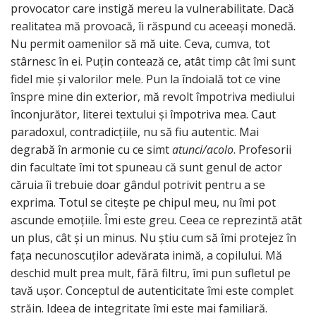
provocator care instigă mereu la vulnerabilitate. Dacă
realitatea mă provoacă, îi răspund cu aceeași monedă.
Nu permit oamenilor să mă uite. Ceva, cumva, tot
stârnesc în ei. Puțin contează ce, atât timp cât îmi sunt
fidel mie și valorilor mele. Pun la îndoială tot ce vine
înspre mine din exterior, mă revolt împotriva mediului
înconjurător, literei textului și împotriva mea. Caut
paradoxul, contradicțiile, nu să fiu autentic. Mai
degrabă în armonie cu ce simt
atunci/acolo
. Profesorii
din facultate îmi tot spuneau că sunt genul de actor
căruia îi trebuie doar gândul potrivit pentru a se
exprima. Totul se citește pe chipul meu, nu îmi pot
ascunde emoțiile. Îmi este greu. Ceea ce reprezintă atât
un plus, cât și un minus. Nu știu cum să îmi protejez în
fața necunoscuților adevărata inimă, a copilului. Mă
deschid mult prea mult, fără filtru, îmi pun sufletul pe
tavă ușor. Conceptul de autenticitate îmi este complet
străin. Ideea de integritate îmi este mai familiară.