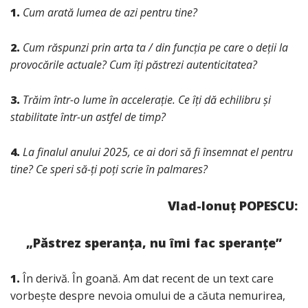
1.⁠
⁠
Cum arată lumea de azi pentru tine?
2.⁠
⁠
Cum răspunzi prin arta ta / din funcția pe care o deții la
provocările actuale? Cum îți păstrezi autenticitatea?
3.⁠
⁠
Trăim într-o lume în accelerație. Ce îți dă echilibru și
stabilitate într-un astfel de timp?
4.⁠
⁠
La finalul anului 2025, ce ai dori să fi însemnat el pentru
tine? Ce speri să-ți poți scrie în palmares?
Vlad-Ionuț POPESCU:
„Păstrez speranța, nu îmi fac speranțe”
1.
În derivă. În goană. Am dat recent de un text care
vorbește despre nevoia omului de a căuta nemurirea,