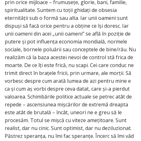
prin orice mijloace – frumusețe, glorie, bani, familie,
spiritualitate. Suntem cu toții ghidați de obsesia
eternității sub o formă sau alta. Iar unii oameni sunt
dispuși să facă orice pentru a obține ce își doresc. Iar
unii oameni din acei „unii oameni” se află în poziție de
putere și pot influența economia mondială, normele
sociale, bornele poluării sau conceptele de bine/rău. Nu
realizăm că la baza acestei nevoi de control stă frica de
moarte. De ce îți este frică, nu scapi. Cei care conduc ne
trimit direct în brațele fricii, prin urmare, ale morții. Să
vorbesc despre cum arată lumea de azi pentru mine e
ca și cum aș vorbi despre ceva datat, care și-a pierdut
valoarea. Schimbările politice actuale se petrec atât de
repede – ascensiunea mișcărilor de extremă dreapta
este atât de brutală – încât, uneori ne e greu să le
procesăm. Totul se mișcă cu viteze amețitoare. Sunt
realist, dar nu cinic. Sunt optimist, dar nu deziluzionat.
Păstrez speranța, nu îmi fac speranțe. Încerc să îmi văd